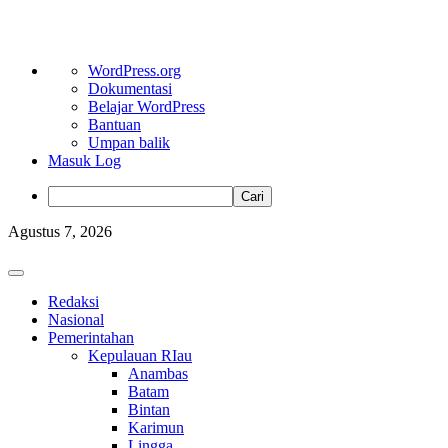
Tentang
WordPress.org
WordPress
Dokumentasi
Belajar WordPress
Bantuan
Umpan balik
Masuk Log
Cari
Skip
Agustus 7, 2026
to
content
Primary
Menu
Redaksi
Nasional
Pemerintahan
Kepulauan RIau
Anambas
Batam
Bintan
Karimun
Lingga