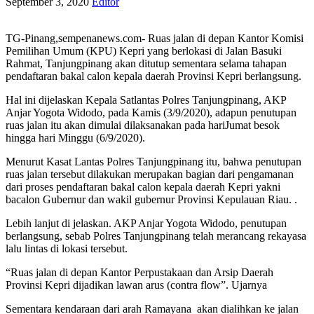
September 3, 2020
Editor
TG-Pinang,sempenanews.com- Ruas jalan di depan Kantor Komisi
Pemilihan Umum (KPU) Kepri yang berlokasi di Jalan Basuki
Rahmat, Tanjungpinang akan ditutup sementara selama tahapan
pendaftaran bakal calon kepala daerah Provinsi Kepri berlangsung.
Hal ini dijelaskan Kepala Satlantas Polres Tanjungpinang, AKP
Anjar Yogota Widodo, pada Kamis (3/9/2020), adapun penutupan
ruas jalan itu akan dimulai dilaksanakan pada hariJumat besok
hingga hari Minggu (6/9/2020).
Menurut Kasat Lantas Polres Tanjungpinang itu, bahwa penutupan
ruas jalan tersebut dilakukan merupakan bagian dari pengamanan
dari proses pendaftaran bakal calon kepala daerah Kepri yakni
bacalon Gubernur dan wakil gubernur Provinsi Kepulauan Riau. .
Lebih lanjut di jelaskan. AKP Anjar Yogota Widodo, penutupan
berlangsung, sebab Polres Tanjungpinang telah merancang rekayasa
lalu lintas di lokasi tersebut.
“Ruas jalan di depan Kantor Perpustakaan dan Arsip Daerah
Provinsi Kepri dijadikan lawan arus (contra flow”. Ujarnya
Sementara kendaraan dari arah Ramayana akan dialihkan ke jalan