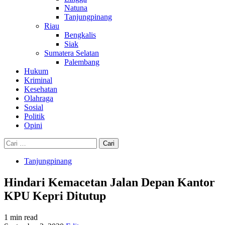
Natuna
Tanjungpinang
Riau
Bengkalis
Siak
Sumatera Selatan
Palembang
Hukum
Kriminal
Kesehatan
Olahraga
Sosial
Politik
Opini
Cari
untuk:
Tanjungpinang
Hindari Kemacetan Jalan Depan Kantor
KPU Kepri Ditutup
1 min read