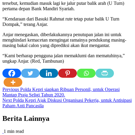
tersebut, kemudian masuk lagi ke jalur putar balik arah (U Turn)
pertama depan Bank Mandiri Syariah.
“Kendaraan dari Basuki Rahmat rute tetap putar balik U Turn
Dompak,” terang Anjar.
Anjar menegaskan, diberlakukannya penutupan jalan ini untuk
menghindari kemacetan mengingat ramainya pendukung masing-
masing bakal calon yang diprediksi akan ikut mengantar.
“Kami berharap pengguna jalan memaklumi dan mematuhinya,”
ungkap Anjar. (Red, Tambunan)
Post
Previous
Polda Kepri siapkan Ribuan Personil, untuk Operasi
Mantap Praja Seligi Tahun 2020.
navigation
Next
Polda Kepri Ajak Diskusi Organisasi Pekerja, untuk Antisipasi
Paham Anti Pancasila
Berita Lainnya
1 min read