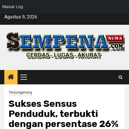
Masuk Log
Skip
Agustus 9, 2026
to
content
Primary
Menu
Tanjungpinang
Sukses Sensus
Penduduk, terbukti
dengan persentase 26%