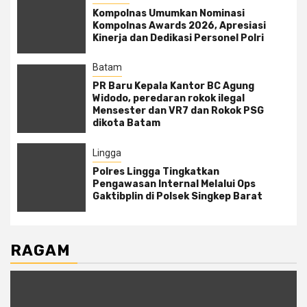
Kompolnas Umumkan Nominasi
Kompolnas Awards 2026, Apresiasi
Kinerja dan Dedikasi Personel Polri
Batam
PR Baru Kepala Kantor BC Agung
Widodo, peredaran rokok ilegal
Mensester dan VR7 dan Rokok PSG
dikota Batam
Lingga
Polres Lingga Tingkatkan
Pengawasan Internal Melalui Ops
Gaktibplin di Polsek Singkep Barat
RAGAM