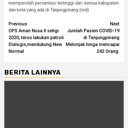
memperoleh persentasi tertinggi dari semua kabupaten
dan kota yang ada di Tanjungpinang (red)
Post
Previous
Next
OPS Aman Nusa II seligi
Jumlah Pasien COVID-19
navigation
2020, terus lakukan patroli
di Tanjungpinang
Dialogis,mendukung New
Melonjak hinga mencapai
Normal
242 Orang.
BERITA LAINNYA