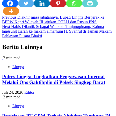
Post
Previous
Diakhir masa jabatannya, Bupati Lingga Bergerak ke
BPPW Kepri Wilayah III, ajukan RTLH dan Rusun PNS
navigation
Next
Habis Dilantik Sebagai Walikota Tanjungpinang, Rahma
langsung ziarah ke makam almarhum H. Syahrul di Taman Makam
Pahlawan Pusara Bhakti
Berita Lainnya
2 min read
Lingga
Polres Lingga Tingkatkan Pengawasan Internal
Melalui Ops Gaktibplin di Polsek Singkep Barat
Juli 24, 2026
Editor
2 min read
Lingga
Penjelasan PT CPM Terkait Aktivitas Tambang Di