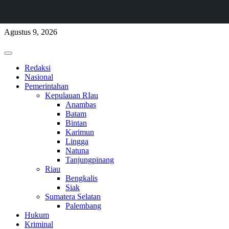
Skip
Agustus 9, 2026
to
content
Primary
Menu
Redaksi
Nasional
Pemerintahan
Kepulauan RIau
Anambas
Batam
Bintan
Karimun
Lingga
Natuna
Tanjungpinang
Riau
Bengkalis
Siak
Sumatera Selatan
Palembang
Hukum
Kriminal