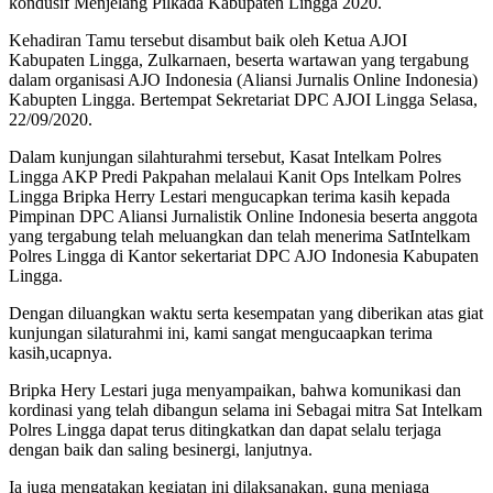
kondusif Menjelang Pilkada Kabupaten Lingga 2020.
Kehadiran Tamu tersebut disambut baik oleh Ketua AJOI
Kabupaten Lingga, Zulkarnaen, beserta wartawan yang tergabung
dalam organisasi AJO Indonesia (Aliansi Jurnalis Online Indonesia)
Kabupten Lingga. Bertempat Sekretariat DPC AJOI Lingga Selasa,
22/09/2020.
Dalam kunjungan silahturahmi tersebut, Kasat Intelkam Polres
Lingga AKP Predi Pakpahan melalaui Kanit Ops Intelkam Polres
Lingga Bripka Herry Lestari mengucapkan terima kasih kepada
Pimpinan DPC Aliansi Jurnalistik Online Indonesia beserta anggota
yang tergabung telah meluangkan dan telah menerima SatIntelkam
Polres Lingga di Kantor sekertariat DPC AJO Indonesia Kabupaten
Lingga.
Dengan diluangkan waktu serta kesempatan yang diberikan atas giat
kunjungan silaturahmi ini, kami sangat mengucaapkan terima
kasih,ucapnya.
Bripka Hery Lestari juga menyampaikan, bahwa komunikasi dan
kordinasi yang telah dibangun selama ini Sebagai mitra Sat Intelkam
Polres Lingga dapat terus ditingkatkan dan dapat selalu terjaga
dengan baik dan saling besinergi, lanjutnya.
Ia juga mengatakan kegiatan ini dilaksanakan, guna menjaga