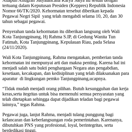
Adapun Anugrah Satyalancana Karya Satya itu sesuai dengan
tertuang dalam Keputusan Presiden (Keppres) Republik Indonesia
Nomor 66/TK/2020. Kehormatan tersebut diberikan kepada
Pegawai Negri Sipil yang telah mengabdi selama 10, 20, dan 30
tahun sebagai pegawai.
Penyerahan tanda kehormatan itu diberikan langsung oleh Wali
Kota Tanjungpinang, Hj Rahma S.IP, di Gedung Wanita Tun
Fatimah, Kota Tanjungpinang, Kepulauan Riau, pada Selasa
(24/11/2020).
Wali Kota Tanjungpinang, Rahma mengatakan, pemberian tanda
kehormatan ini mempunyai arti dan makna penting. Karena hal ini
menjadi salah satu bukti penghargaan Negara atas pengabdian,
kesetiaan, kecakapan, dan kedisiplinan yang telah dilaksanakan para
aparatur di lingkungan pemko Tanjungpinang,ucapnya.
“Tidak mudah menjadi orang pilihan. Butuh kesungguhan dan kerja
keras,serta itegritas untuk bisa memenuhi semua persyaratan yang
telah ditetapkan sehingga dapat dijadikan teladan bagi pegawai
lainnya,” tegas Rahma.
Pegawai juga, lanjut Rahma, menjadi tulang punggung bagi
kelancaran dan keberlangsungan roda pemerintahan. Karenanya,
dibutuhkan PNS yang profesional, loyal, berintegritas, serta
berdedikasi tinggi.