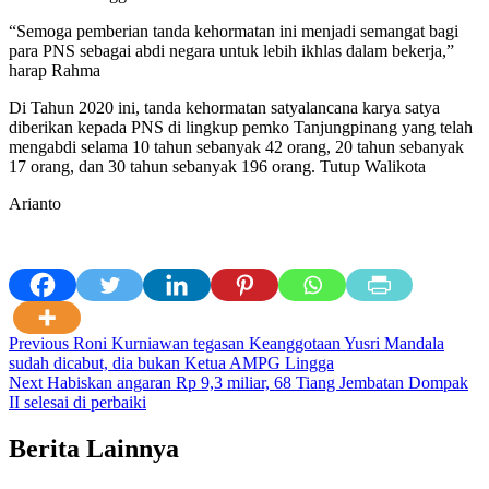
“Semoga pemberian tanda kehormatan ini menjadi semangat bagi
para PNS sebagai abdi negara untuk lebih ikhlas dalam bekerja,”
harap Rahma
Di Tahun 2020 ini, tanda kehormatan satyalancana karya satya
diberikan kepada PNS di lingkup pemko Tanjungpinang yang telah
mengabdi selama 10 tahun sebanyak 42 orang, 20 tahun sebanyak
17 orang, dan 30 tahun sebanyak 196 orang. Tutup Walikota
Arianto
Post
Previous
Roni Kurniawan tegasan Keanggotaan Yusri Mandala
sudah dicabut, dia bukan Ketua AMPG Lingga
navigation
Next
Habiskan angaran Rp 9,3 miliar, 68 Tiang Jembatan Dompak
II selesai di perbaiki
Berita Lainnya