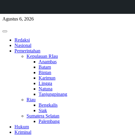
Skip
Agustus 6, 2026
to
content
Primary
Menu
Redaksi
Nasional
Pemerintahan
Kepulauan RIau
Anambas
Batam
Bintan
Karimun
Lingga
Natuna
Tanjungpinang
Riau
Bengkalis
Siak
Sumatera Selatan
Palembang
Hukum
Kriminal