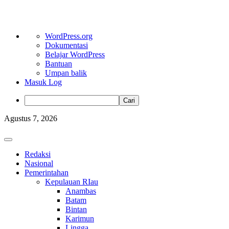
Tentang
WordPress.org
WordPress
Dokumentasi
Belajar WordPress
Bantuan
Umpan balik
Masuk Log
Cari
Skip
Agustus 7, 2026
to
content
Primary
Menu
Redaksi
Nasional
Pemerintahan
Kepulauan RIau
Anambas
Batam
Bintan
Karimun
Lingga