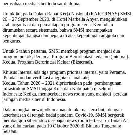
perusahaan media siber terbesar di dunia.
Untuk itu, pada Dalam Rapat Kerja Nasional (RAKERNAS) SMSI
26 – 27 September 2020, di Hotel Marbella Anyer, mengukuhkan
arah organisasi dan pemantapan program kerja. Kemudian
dirumuskan secara sistematis, bahwa SMSI menempatkan
kepentingan bangsa dan negara di atas kepentingan anggota dan
pengurus.
Untuk 5 tahun pertama, SMSI membagi program menjadi dua
program pokok, Pertama, Program Berorientasi kedalam (Internal).
Kedua, Program Berorintasi Keluar (Eksternal).
Khusus Internal ada tiga program prioritas internal yaitu Pertama,
Pendataan dan verifikasi anggota setanah air;
Kedua, Tahun 2020 – 2021 diprioritaskan pada pembangunan
infrastruktur SMSI hingga Kota dan Kabupaten di seluruh
Indonesia; Ketiga, memperkuat news room yang menjadi perekat
jaringan media siber di Indonesia.
Dalam rangka mewujudkan amanah rakernas tersebut, dengan
keterbatasan di tengah badai pandemi Covid-19, SMSI bergerak
membangun siberindo.co sebagai news room terbesar di Tanah Air
yang diluncurkan pada 10 Oktober 2020 di Bintaro Tangerang
Selatan.