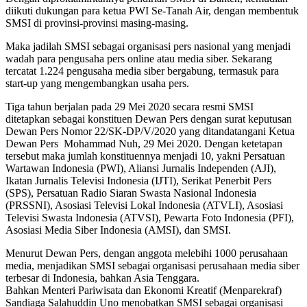
diikuti dukungan para ketua PWI Se-Tanah Air, dengan membentuk
SMSI di provinsi-provinsi masing-masing.
Maka jadilah SMSI sebagai organisasi pers nasional yang menjadi
wadah para pengusaha pers online atau media siber. Sekarang
tercatat 1.224 pengusaha media siber bergabung, termasuk para
start-up yang mengembangkan usaha pers.
Tiga tahun berjalan pada 29 Mei 2020 secara resmi SMSI
ditetapkan sebagai konstituen Dewan Pers dengan surat keputusan
Dewan Pers Nomor 22/SK-DP/V/2020 yang ditandatangani Ketua
Dewan Pers Mohammad Nuh, 29 Mei 2020. Dengan ketetapan
tersebut maka jumlah konstituennya menjadi 10, yakni Persatuan
Wartawan Indonesia (PWI), Aliansi Jurnalis Independen (AJI),
Ikatan Jurnalis Televisi Indonesia (IJTI), Serikat Penerbit Pers
(SPS), Persatuan Radio Siaran Swasta Nasional Indonesia
(PRSSNI), Asosiasi Televisi Lokal Indonesia (ATVLI), Asosiasi
Televisi Swasta Indonesia (ATVSI), Pewarta Foto Indonesia (PFI),
Asosiasi Media Siber Indonesia (AMSI), dan SMSI.
Menurut Dewan Pers, dengan anggota melebihi 1000 perusahaan
media, menjadikan SMSI sebagai organisasi perusahaan media siber
terbesar di Indonesia, bahkan Asia Tenggara.
Bahkan Menteri Pariwisata dan Ekonomi Kreatif (Menparekraf)
Sandiaga Salahuddin Uno menobatkan SMSI sebagai organisasi