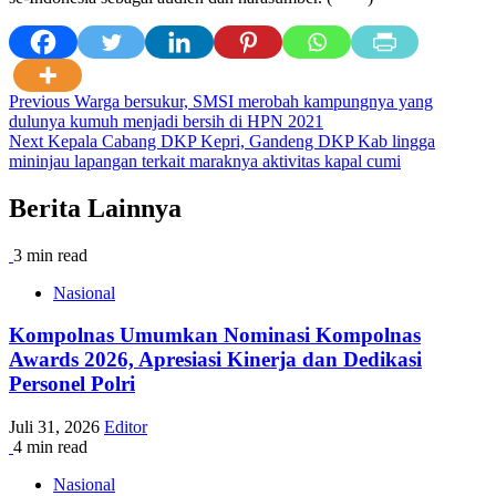
Post
Previous
Warga bersukur, SMSI merobah kampungnya yang
dulunya kumuh menjadi bersih di HPN 2021
navigation
Next
Kepala Cabang DKP Kepri, Gandeng DKP Kab lingga
mininjau lapangan terkait maraknya aktivitas kapal cumi
Berita Lainnya
3 min read
Nasional
Kompolnas Umumkan Nominasi Kompolnas
Awards 2026, Apresiasi Kinerja dan Dedikasi
Personel Polri
Juli 31, 2026
Editor
4 min read
Nasional