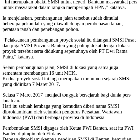
“Ini merupakan bhakti SMSI untuk negeri. Bantuan masyarakat pers
untuk masyarakat dalam rangka memperingati HPN,” katanya.
Ia menjelaskan, pembangunan jalan tersebut sudah dimulai
beberapa pekan lalu yang diawali dengan pembebasan lahan,
perataan tanah dan penebangan pohon.
“Pelaksanaan pembangunan proyek sosial itu ditangani SMSI Pusat
dan juga SMSI Provinsi Banten yang paling dekat dengan lokasi
proyek tersebut serta didukung sepenuhnya oleh PT Dwi Ratna
Putra,” katanya.
Selain pembangunan jalan, SMSI di lokasi yang sama juga
sementara membangun 16 unit MCK.
Kedua proyek sosial ini juga merupakan monumen sejarah SMSI
yang didirikan 7 Maret 2017.
Selasa 7 Maret 2017 menjadi tonggak bersejarah bagi dunia pers
tanah air.
Hari itu sebuah lembaga yang kemudian diberi nama SMSI
diproklamirkan oleh sejumlah pengurus Persatuan Wartawan
Indonesia (PWI) dari berbagai provinsi di Indonesia.
Pembentukan SMSI digagas oleh Ketua PWI Banten, saat itu PWI
Banten dipimpin oleh Firdaus.
Dengan diproklamirkannya pendirian SMSI di Banten, kemudian