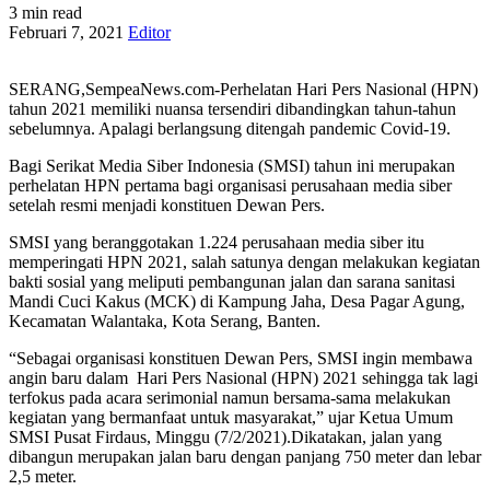
3 min read
Februari 7, 2021
Editor
SERANG,SempeaNews.com-Perhelatan Hari Pers Nasional (HPN)
tahun 2021 memiliki nuansa tersendiri dibandingkan tahun-tahun
sebelumnya. Apalagi berlangsung ditengah pandemic Covid-19.
Bagi Serikat Media Siber Indonesia (SMSI) tahun ini merupakan
perhelatan HPN pertama bagi organisasi perusahaan media siber
setelah resmi menjadi konstituen Dewan Pers.
SMSI yang beranggotakan 1.224 perusahaan media siber itu
memperingati HPN 2021, salah satunya dengan melakukan kegiatan
bakti sosial yang meliputi pembangunan jalan dan sarana sanitasi
Mandi Cuci Kakus (MCK) di Kampung Jaha, Desa Pagar Agung,
Kecamatan Walantaka, Kota Serang, Banten.
“Sebagai organisasi konstituen Dewan Pers, SMSI ingin membawa
angin baru dalam Hari Pers Nasional (HPN) 2021 sehingga tak lagi
terfokus pada acara serimonial namun bersama-sama melakukan
kegiatan yang bermanfaat untuk masyarakat,” ujar Ketua Umum
SMSI Pusat Firdaus, Minggu (7/2/2021).
Dikatakan, jalan yang
dibangun merupakan jalan baru dengan panjang 750 meter dan lebar
2,5 meter.