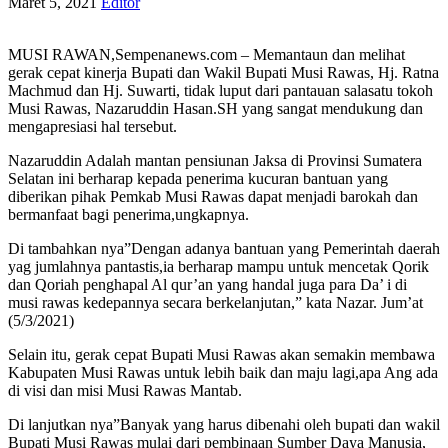
Maret 5, 2021
Editor
MUSI RAWAN,Sempenanews.com – Memantaun dan melihat
gerak cepat kinerja Bupati dan Wakil Bupati Musi Rawas, Hj. Ratna
Machmud dan Hj. Suwarti, tidak luput dari pantauan salasatu tokoh
Musi Rawas, Nazaruddin Hasan.SH yang sangat mendukung dan
mengapresiasi hal tersebut.
Nazaruddin Adalah mantan pensiunan Jaksa di Provinsi Sumatera
Selatan ini berharap kepada penerima kucuran bantuan yang
diberikan pihak Pemkab Musi Rawas dapat menjadi barokah dan
bermanfaat bagi penerima,ungkapnya.
Di tambahkan nya”Dengan adanya bantuan yang Pemerintah daerah
yag jumlahnya pantastis,ia berharap mampu untuk mencetak Qorik
dan Qoriah penghapal Al qur’an yang handal juga para Da’ i di
musi rawas kedepannya secara berkelanjutan,” kata Nazar. Jum’at
(5/3/2021)
Selain itu, gerak cepat Bupati Musi Rawas akan semakin membawa
Kabupaten Musi Rawas untuk lebih baik dan maju lagi,apa Ang ada
di visi dan misi Musi Rawas Mantab.
Di lanjutkan nya”Banyak yang harus dibenahi oleh bupati dan wakil
Bupati Musi Rawas mulai dari pembinaan Sumber Daya Manusia,