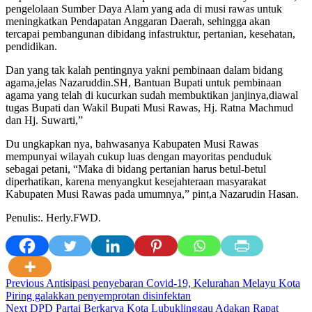
pengelolaan Sumber Daya Alam yang ada di musi rawas untuk
meningkatkan Pendapatan Anggaran Daerah, sehingga akan
tercapai pembangunan dibidang infastruktur, pertanian, kesehatan,
pendidikan.
Dan yang tak kalah pentingnya yakni pembinaan dalam bidang
agama,jelas Nazaruddin.SH, Bantuan Bupati untuk pembinaan
agama yang telah di kucurkan sudah membuktikan janjinya,diawal
tugas Bupati dan Wakil Bupati Musi Rawas, Hj. Ratna Machmud
dan Hj. Suwarti,”
Du ungkapkan nya, bahwasanya Kabupaten Musi Rawas
mempunyai wilayah cukup luas dengan mayoritas penduduk
sebagai petani, “Maka di bidang pertanian harus betul-betul
diperhatikan, karena menyangkut kesejahteraan masyarakat
Kabupaten Musi Rawas pada umumnya,” pint,a Nazarudin Hasan.
Penulis:. Herly.FWD.
Post
Previous
Antisipasi penyebaran Covid-19, Kelurahan Melayu Kota
Piring galakkan penyemprotan disinfektan
navigation
Next
DPD Partai Berkarya Kota Lubuklinggau Adakan Rapat