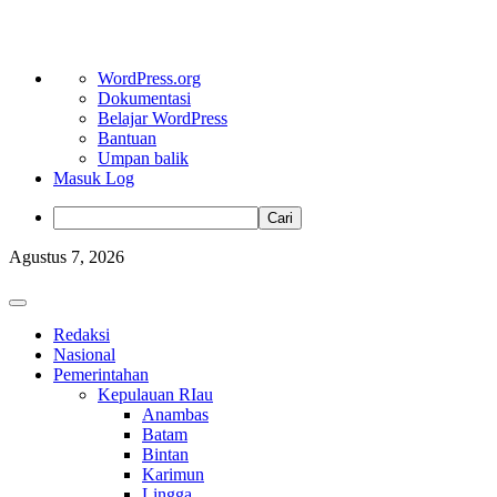
Tentang
WordPress.org
WordPress
Dokumentasi
Belajar WordPress
Bantuan
Umpan balik
Masuk Log
Cari
Skip
Agustus 7, 2026
to
content
Primary
Menu
Redaksi
Nasional
Pemerintahan
Kepulauan RIau
Anambas
Batam
Bintan
Karimun
Lingga