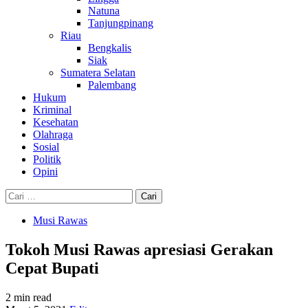
Natuna
Tanjungpinang
Riau
Bengkalis
Siak
Sumatera Selatan
Palembang
Hukum
Kriminal
Kesehatan
Olahraga
Sosial
Politik
Opini
Cari
untuk:
Musi Rawas
Tokoh Musi Rawas apresiasi Gerakan
Cepat Bupati
2 min read