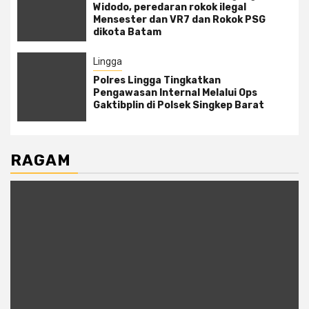
Widodo, peredaran rokok ilegal
Mensester dan VR7 dan Rokok PSG
dikota Batam
Lingga
Polres Lingga Tingkatkan
Pengawasan Internal Melalui Ops
Gaktibplin di Polsek Singkep Barat
RAGAM