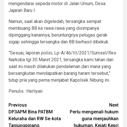
mengendarai sepeda motor di Jalan Umum, Desa
Jajaran Baru I.
Namun, saat akan digeledah, tersangka sempat
membuang BB ke rawa-rawa yang disimpanya
dipinggang kanannya, beruntungnya petugas gerak
sigap sehingga tersangka dan BB berhasil dibekuk.
“Sesuai, laporan polisi, Lp-A/46/III/2021/Sumsel/Res
Narkoba tgl 30 Maret 2021, tersangka kami tahan dan
saat ini masih dilakukan pendalaman dari mana yang
bersangkutan mendapatkan barang haram tersebut,”
tutup pria yang perna menjabat Kapolsek Nibung ini.
Penulis. :Herliyan
Post
Previous
Next
DP3APM Bina PATBM
Perlu mengenali hukum
navigation
Keluraha dan RW Se-kota
guna menjauhkan
Tanjungpinang
hukuman, Kejati Kepri