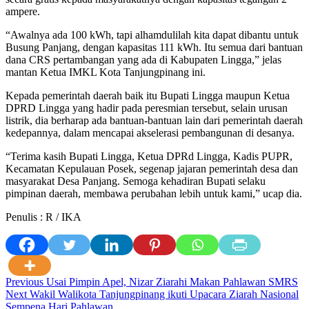
ampere.
“Awalnya ada 100 kWh, tapi alhamdulilah kita dapat dibantu untuk
Busung Panjang, dengan kapasitas 111 kWh. Itu semua dari bantuan
dana CRS pertambangan yang ada di Kabupaten Lingga,” jelas
mantan Ketua IMKL Kota Tanjungpinang ini.
Kepada pemerintah daerah baik itu Bupati Lingga maupun Ketua
DPRD Lingga yang hadir pada peresmian tersebut, selain urusan
listrik, dia berharap ada bantuan-bantuan lain dari pemerintah daerah
kedepannya, dalam mencapai akselerasi pembangunan di desanya.
“Terima kasih Bupati Lingga, Ketua DPRd Lingga, Kadis PUPR,
Kecamatan Kepulauan Posek, segenap jajaran pemerintah desa dan
masyarakat Desa Panjang. Semoga kehadiran Bupati selaku
pimpinan daerah, membawa perubahan lebih untuk kami,” ucap dia.
Penulis : R / IKA
Post
Previous
Usai Pimpin Apel, Nizar Ziarahi Makan Pahlawan SMRS
Next
Wakil Walikota Tanjungpinang ikuti Upacara Ziarah Nasional
navigation
Sempena Hari Pahlawan