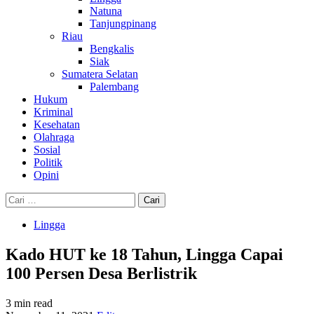
Natuna
Tanjungpinang
Riau
Bengkalis
Siak
Sumatera Selatan
Palembang
Hukum
Kriminal
Kesehatan
Olahraga
Sosial
Politik
Opini
Cari
untuk:
Lingga
Kado HUT ke 18 Tahun, Lingga Capai
100 Persen Desa Berlistrik
3 min read