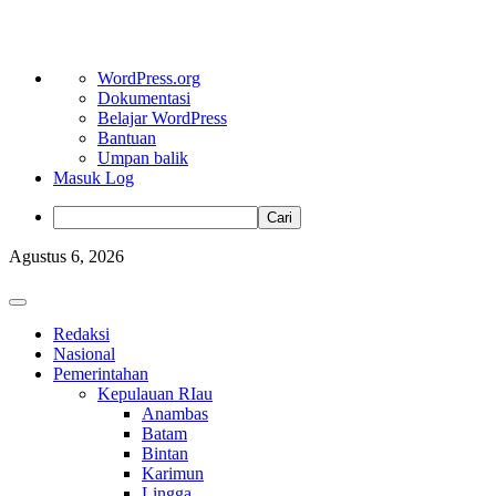
Tentang
WordPress.org
WordPress
Dokumentasi
Belajar WordPress
Bantuan
Umpan balik
Masuk Log
Cari
Skip
Agustus 6, 2026
to
content
Primary
Menu
Redaksi
Nasional
Pemerintahan
Kepulauan RIau
Anambas
Batam
Bintan
Karimun
Lingga