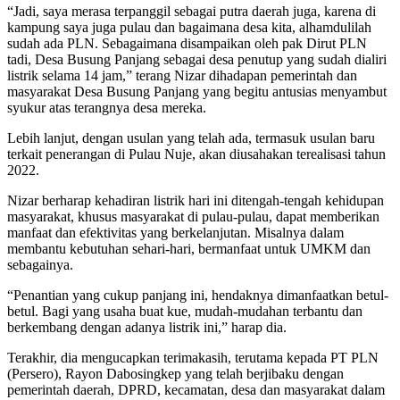
“Jadi, saya merasa terpanggil sebagai putra daerah juga, karena di
kampung saya juga pulau dan bagaimana desa kita, alhamdulilah
sudah ada PLN. Sebagaimana disampaikan oleh pak Dirut PLN
tadi, Desa Busung Panjang sebagai desa penutup yang sudah dialiri
listrik selama 14 jam,” terang Nizar dihadapan pemerintah dan
masyarakat Desa Busung Panjang yang begitu antusias menyambut
syukur atas terangnya desa mereka.
Lebih lanjut, dengan usulan yang telah ada, termasuk usulan baru
terkait penerangan di Pulau Nuje, akan diusahakan terealisasi tahun
2022.
Nizar berharap kehadiran listrik hari ini ditengah-tengah kehidupan
masyarakat, khusus masyarakat di pulau-pulau, dapat memberikan
manfaat dan efektivitas yang berkelanjutan. Misalnya dalam
membantu kebutuhan sehari-hari, bermanfaat untuk UMKM dan
sebagainya.
“Penantian yang cukup panjang ini, hendaknya dimanfaatkan betul-
betul. Bagi yang usaha buat kue, mudah-mudahan terbantu dan
berkembang dengan adanya listrik ini,” harap dia.
Terakhir, dia mengucapkan terimakasih, terutama kepada PT PLN
(Persero), Rayon Dabosingkep yang telah berjibaku dengan
pemerintah daerah, DPRD, kecamatan, desa dan masyarakat dalam