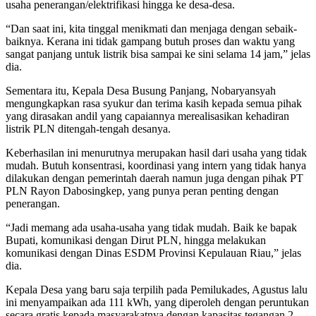
usaha penerangan/elektrifikasi hingga ke desa-desa.
“Dan saat ini, kita tinggal menikmati dan menjaga dengan sebaik-
baiknya. Kerana ini tidak gampang butuh proses dan waktu yang
sangat panjang untuk listrik bisa sampai ke sini selama 14 jam,” jelas
dia.
Sementara itu, Kepala Desa Busung Panjang, Nobaryansyah
mengungkapkan rasa syukur dan terima kasih kepada semua pihak
yang dirasakan andil yang capaiannya merealisasikan kehadiran
listrik PLN ditengah-tengah desanya.
Keberhasilan ini menurutnya merupakan hasil dari usaha yang tidak
mudah. Butuh konsentrasi, koordinasi yang intern yang tidak hanya
dilakukan dengan pemerintah daerah namun juga dengan pihak PT
PLN Rayon Dabosingkep, yang punya peran penting dengan
penerangan.
“Jadi memang ada usaha-usaha yang tidak mudah. Baik ke bapak
Bupati, komunikasi dengan Dirut PLN, hingga melakukan
komunikasi dengan Dinas ESDM Provinsi Kepulauan Riau,” jelas
dia.
Kepala Desa yang baru saja terpilih pada Pemilukades, Agustus lalu
ini menyampaikan ada 111 kWh, yang diperoleh dengan peruntukan
secara gratis kepada masyarakatnya dengan kapasitas tegangan 2