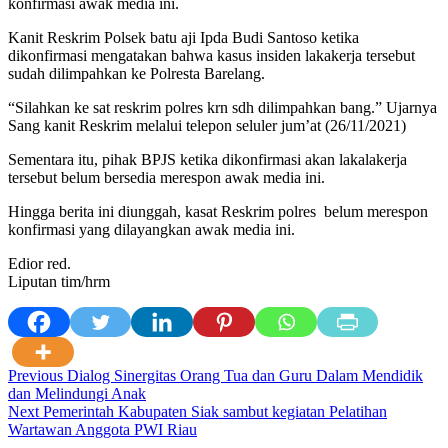
konfirmasi awak media ini.
Kanit Reskrim Polsek batu aji Ipda Budi Santoso ketika
dikonfirmasi mengatakan bahwa kasus insiden lakakerja tersebut
sudah dilimpahkan ke Polresta Barelang.
“Silahkan ke sat reskrim polres krn sdh dilimpahkan bang.” Ujarnya
Sang kanit Reskrim melalui telepon seluler jum’at (26/11/2021)
Sementara itu, pihak BPJS ketika dikonfirmasi akan lakalakerja
tersebut belum bersedia merespon awak media ini.
Hingga berita ini diunggah, kasat Reskrim polres belum merespon
konfirmasi yang dilayangkan awak media ini.
Edior red.
Liputan tim/hrm
Post
Previous
Dialog Sinergitas Orang Tua dan Guru Dalam Mendidik
dan Melindungi Anak
navigation
Next
Pemerintah Kabupaten Siak sambut kegiatan Pelatihan
Wartawan Anggota PWI Riau