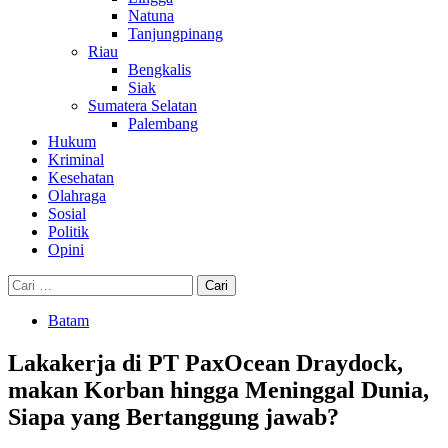
Natuna
Tanjungpinang
Riau
Bengkalis
Siak
Sumatera Selatan
Palembang
Hukum
Kriminal
Kesehatan
Olahraga
Sosial
Politik
Opini
Cari
untuk:
Batam
Lakakerja di PT PaxOcean Draydock,
makan Korban hingga Meninggal Dunia,
Siapa yang Bertanggung jawab?