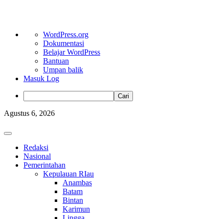
Tentang
WordPress.org
WordPress
Dokumentasi
Belajar WordPress
Bantuan
Umpan balik
Masuk Log
Cari
Skip
Agustus 6, 2026
to
content
Primary
Menu
Redaksi
Nasional
Pemerintahan
Kepulauan RIau
Anambas
Batam
Bintan
Karimun
Lingga