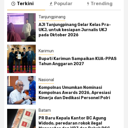
Terkini
Popular
Trending
Tanjungpinang
AJI Tanjungpinang Gelar Kelas Pra-
UKJ, untuk kesiapan Jurnalis UKJ
pada Oktober 2026
Karimun
Bupati Karimun Sampaikan KUA-PPAS
Tahun Anggaran 2027
Nasional
Kompolnas Umumkan Nominasi
Kompolnas Awards 2026, Apresiasi
Kinerja dan Dedikasi Personel Polri
Batam
PR Baru Kepala Kantor BC Agung
Widodo, peredaran rokok ilegal