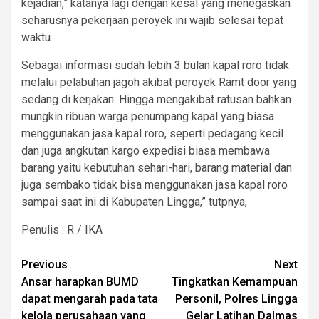
kejadian,” katanya lagi dengan kesal yang menegaskan
seharusnya pekerjaan peroyek ini wajib selesai tepat
waktu.
Sebagai informasi sudah lebih 3 bulan kapal roro tidak
melalui pelabuhan jagoh akibat peroyek Ramt door yang
sedang di kerjakan. Hingga mengakibat ratusan bahkan
mungkin ribuan warga penumpang kapal yang biasa
menggunakan jasa kapal roro, seperti pedagang kecil
dan juga angkutan kargo expedisi biasa membawa
barang yaitu kebutuhan sehari-hari, barang material dan
juga sembako tidak bisa menggunakan jasa kapal roro
sampai saat ini di Kabupaten Lingga,” tutpnya,
Penulis : R / IKA
Post
Previous
Next
Ansar harapkan BUMD
Tingkatkan Kemampuan
navigation
dapat mengarah pada tata
Personil, Polres Lingga
kelola perusahaan yang
Gelar Latihan Dalmas