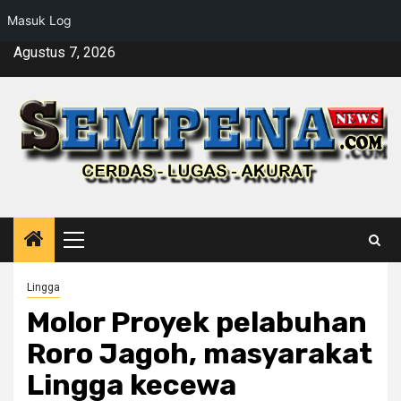
Masuk Log
Skip
Agustus 7, 2026
to
content
Primary
Menu
Lingga
Molor Proyek pelabuhan
Roro Jagoh, masyarakat
Lingga kecewa