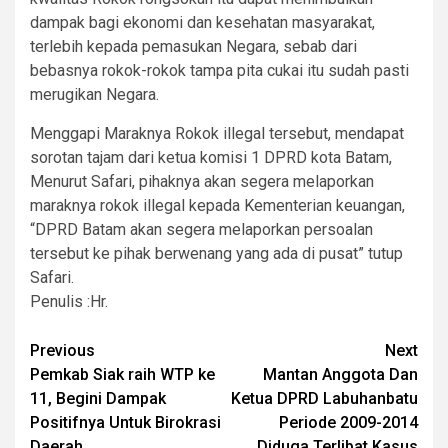
dampak bagi ekonomi dan kesehatan masyarakat,
terlebih kepada pemasukan Negara, sebab dari
bebasnya rokok-rokok tampa pita cukai itu sudah pasti
merugikan Negara.
Menggapi Maraknya Rokok illegal tersebut, mendapat
sorotan tajam dari ketua komisi 1 DPRD kota Batam,
Menurut Safari, pihaknya akan segera melaporkan
maraknya rokok illegal kepada Kementerian keuangan,
“DPRD Batam akan segera melaporkan persoalan
tersebut ke pihak berwenang yang ada di pusat” tutup
Safari.
Penulis :Hr.
Post
Previous
Next
Pemkab Siak raih WTP ke
Mantan Anggota Dan
navigation
11, Begini Dampak
Ketua DPRD Labuhanbatu
Positifnya Untuk Birokrasi
Periode 2009-2014
Daerah
Diduga Terlibat Kasus