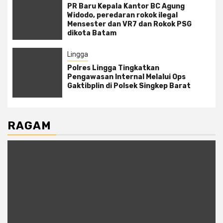
PR Baru Kepala Kantor BC Agung
Widodo, peredaran rokok ilegal
Mensester dan VR7 dan Rokok PSG
dikota Batam
Lingga
Polres Lingga Tingkatkan
Pengawasan Internal Melalui Ops
Gaktibplin di Polsek Singkep Barat
RAGAM