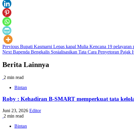
Post
Previous
Bupati Kasmarni Lepas kapal Mulia Kencana 19 pelayaran
Next
Bapenda Bengkalis Sosialisasikan Tata Cara Penyetoran Pajak 
navigation
Berita Lainnya
2 min read
Bintan
Roby : Kehadiran B-SMART memperkuat tata kelola o
Juni 23, 2026
Editor
2 min read
Bintan