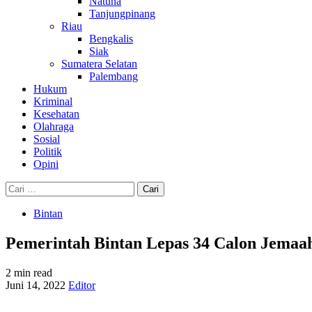
Natuna
Tanjungpinang
Riau
Bengkalis
Siak
Sumatera Selatan
Palembang
Hukum
Kriminal
Kesehatan
Olahraga
Sosial
Politik
Opini
Cari
untuk:
Bintan
Pemerintah Bintan Lepas 34 Calon Jemaa
2 min read
Juni 14, 2022
Editor