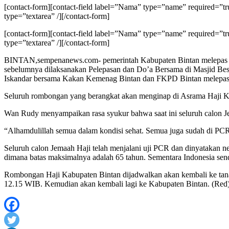
[contact-form][contact-field label=”Nama” type=”name” required=”true”
type=”textarea” /][/contact-form]
[contact-form][contact-field label=”Nama” type=”name” required=”true”
type=”textarea” /][/contact-form]
BINTAN,sempenanews.com- pemerintah Kabupaten Bintan melepas Ro
sebelumnya dilaksanakan Pelepasan dan Do’a Bersama di Masjid Besa
Iskandar bersama Kakan Kemenag Bintan dan FKPD Bintan melepas 
Seluruh rombongan yang berangkat akan menginap di Asrama Haji K
Wan Rudy menyampaikan rasa syukur bahwa saat ini seluruh calon Je
“Alhamdulillah semua dalam kondisi sehat. Semua juga sudah di PCR s
Seluruh calon Jemaah Haji telah menjalani uji PCR dan dinyatakan 
dimana batas maksimalnya adalah 65 tahun. Sementara Indonesia sen
Rombongan Haji Kabupaten Bintan dijadwalkan akan kembali ke tanah 
12.15 WIB. Kemudian akan kembali lagi ke Kabupaten Bintan. (Red