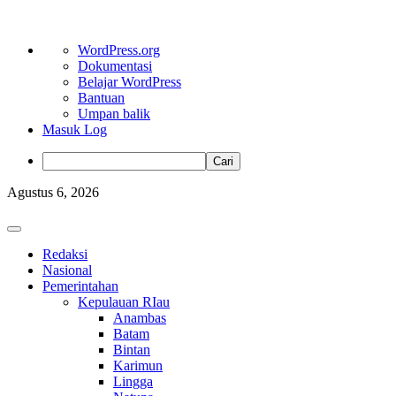
Tentang
WordPress.org
WordPress
Dokumentasi
Belajar WordPress
Bantuan
Umpan balik
Masuk Log
Cari
Skip
Agustus 6, 2026
to
content
Primary
Menu
Redaksi
Nasional
Pemerintahan
Kepulauan RIau
Anambas
Batam
Bintan
Karimun
Lingga