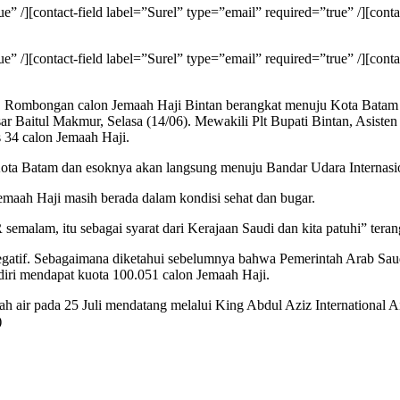
 /][contact-field label=”Surel” type=”email” required=”true” /][contac
 /][contact-field label=”Surel” type=”email” required=”true” /][contac
mbongan calon Jemaah Haji Bintan berangkat menuju Kota Batam da
r Baitul Makmur, Selasa (14/06). Mewakili Plt Bupati Bintan, Asist
34 calon Jemaah Haji.
ota Batam dan esoknya akan langsung menuju Bandar Udara Internasi
maah Haji masih berada dalam kondisi sehat dan bugar.
emalam, itu sebagai syarat dari Kerajaan Saudi dan kita patuhi” tera
negatif. Sebagaimana diketahui sebelumnya bahwa Pemerintah Arab Sau
diri mendapat kuota 100.051 calon Jemaah Haji.
air pada 25 Juli mendatang melalui King Abdul Aziz International Ai
)