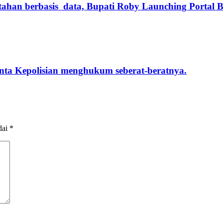
intahan berbasis data, Bupati Roby Launching Portal 
a Kepolisian menghukum seberat-beratnya.
dai
*