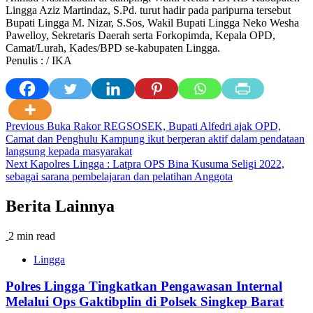
Lingga Aziz Martindaz, S.Pd. turut hadir pada paripurna tersebut
Bupati Lingga M. Nizar, S.Sos, Wakil Bupati Lingga Neko Wesha
Pawelloy, Sekretaris Daerah serta Forkopimda, Kepala OPD,
Camat/Lurah, Kades/BPD se-kabupaten Lingga.
Penulis : / IKA
Post
Previous
Buka Rakor REGSOSEK, Bupati Alfedri ajak OPD,
Camat dan Penghulu Kampung ikut berperan aktif dalam pendataan
navigation
langsung kepada masyarakat
Next
Kapolres Lingga : Latpra OPS Bina Kusuma Seligi 2022,
sebagai sarana pembelajaran dan pelatihan Anggota
Berita Lainnya
2 min read
Lingga
Polres Lingga Tingkatkan Pengawasan Internal
Melalui Ops Gaktibplin di Polsek Singkep Barat