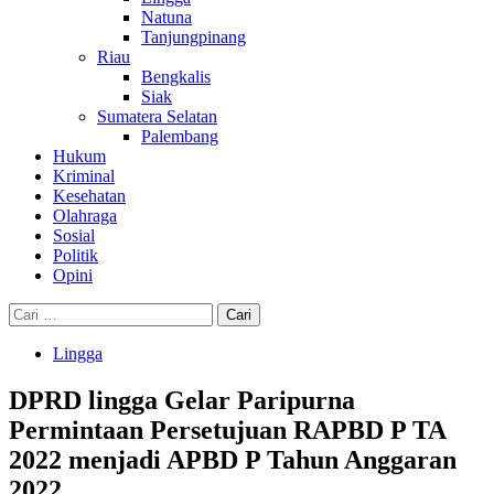
Natuna
Tanjungpinang
Riau
Bengkalis
Siak
Sumatera Selatan
Palembang
Hukum
Kriminal
Kesehatan
Olahraga
Sosial
Politik
Opini
Cari
untuk:
Lingga
DPRD lingga Gelar Paripurna
Permintaan Persetujuan RAPBD P TA
2022 menjadi APBD P Tahun Anggaran
2022