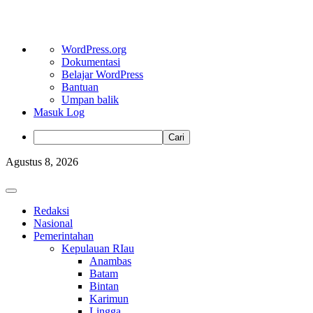
Tentang
WordPress.org
WordPress
Dokumentasi
Belajar WordPress
Bantuan
Umpan balik
Masuk Log
Cari
Skip
Agustus 8, 2026
to
content
Primary
Menu
Redaksi
Nasional
Pemerintahan
Kepulauan RIau
Anambas
Batam
Bintan
Karimun
Lingga