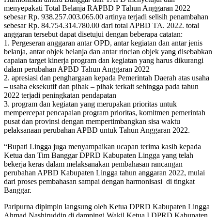
menyepakati Total Belanja RAPBD P Tahun Anggaran 2022
sebesar Rp. 938.257.003.065.00 artinya terjadi selisih penambahan
sebesar Rp. 84.754.314.780.00 dari total APBD TA. 2022. total
anggaran tersebut dapat disetujui dengan beberapa catatan:
1. Pergeseran anggaran antar OPD, antar kegiatan dan antar jenis
belanja, antar objek belanja dan antar rincian objek yang disebabkan
capaian target kinerja program dan kegiatan yang harus dikurangi
dalam perubahan APBD Tahun Anggaran 2022
2. apresiasi dan penghargaan kepada Pemerintah Daerah atas usaha
– usaha eksekutif dan pihak – pihak terkait sehingga pada tahun
2022 terjadi peningkatan pendapatan
3. program dan kegiatan yang merupakan prioritas untuk
mempercepat pencapaian program prioritas, komitmen pemerintah
pusat dan provinsi dengan mempertimbangkan sisa waktu
pelaksanaan perubahan APBD untuk Tahun Anggaran 2022.
“Bupati Lingga juga menyampaikan ucapan terima kasih kepada
Ketua dan Tim Banggar DPRD Kabupaten Lingga yang telah
bekerja keras dalam melaksanakan pembahasan rancangan
perubahan APBD Kabupaten Lingga tahun anggaran 2022, mulai
dari proses pembahasan sampai dengan harmonisasi di tingkat
Banggar.
Paripurna dipimpin langsung oleh Ketua DPRD Kabupaten Lingga
Ahmad Nashiruddin di dampingi Wakil Ketua I DPRD Kabupaten