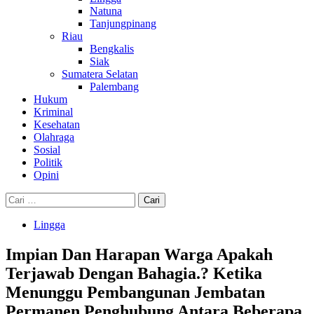
Natuna
Tanjungpinang
Riau
Bengkalis
Siak
Sumatera Selatan
Palembang
Hukum
Kriminal
Kesehatan
Olahraga
Sosial
Politik
Opini
Cari
untuk:
Lingga
Impian Dan Harapan Warga Apakah
Terjawab Dengan Bahagia.? Ketika
Menunggu Pembangunan Jembatan
Permanen Penghubung Antara Beberapa