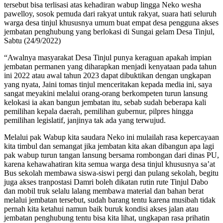
tersebut bisa terlisasi atas kehadiran wabup lingga Neko wesha
pawelloy, sosok pemuda dari rakyat untuk rakyat, suara hati seluruh
warga desa tinjul khususnya umum buat empat desa pengguna akses
jembatan penghubung yang berlokasi di Sungai gelam Desa Tinjul,
Sabtu (24/9/2022)
“Awalnya masyarakat Desa Tinjul punya keraguan apakah impian
jembatan permanen yang diharapkan menjadi kenyataan pada tahun
ini 2022 atau awal tahun 2023 dapat dibuktikan dengan ungkapan
yang nyata, Jaini tomas tinjul menceritakan kepada media ini, saya
sangat meyakini melalui orang-orang berkompeten turun lansung
kelokasi ia akan bangun jembatan itu, sebab sudah beberapa kali
pemilihan kepala daerah, pemilihan gubernur, pilpres hingga
pemilihan legislatif, janjinya tak ada yang terwujud.
Melalui pak Wabup kita saudara Neko ini mulailah rasa kepercayaan
kita timbul dan semangat jika jembatan kita akan dibangun apa lagi
pak wabup turun tangan lansung bersama rombongan dari dinas PU,
karena kehawahatiran kita semua warga desa tinjul khususnya sa’at
Bus sekolah membawa siswa-siswi pergi dan pulang sekolah, begitu
juga akses tranpostasi Damri boleh dikatan rutin rute Tinjul Dabo
dan mobil truk selalu lalang membawa material dan bahan berat
melalui jembatan tersebut, sudah barang tentu karena musibah tidak
pernah kita ketahui namun baik buruk kondisi akses jalan atau
jembatan penghubung tentu bisa kita lihat, ungkapan rasa prihatin