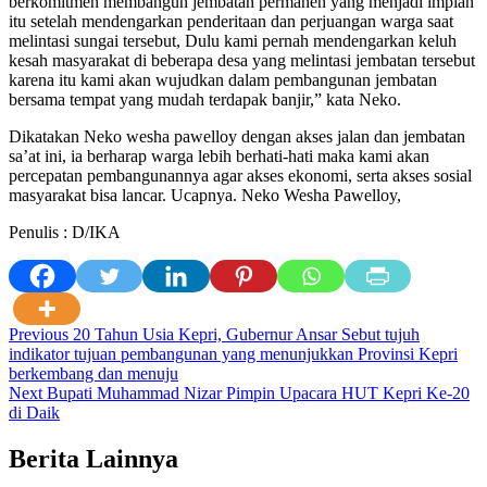
berkomitmen membangun jembatan permanen yang menjadi impian
itu setelah mendengarkan penderitaan dan perjuangan warga saat
melintasi sungai tersebut, Dulu kami pernah mendengarkan keluh
kesah masyarakat di beberapa desa yang melintasi jembatan tersebut
karena itu kami akan wujudkan dalam pembangunan jembatan
bersama tempat yang mudah terdapak banjir,” kata Neko.
Dikatakan Neko wesha pawelloy dengan akses jalan dan jembatan
sa’at ini, ia berharap warga lebih berhati-hati maka kami akan
percepatan pembangunannya agar akses ekonomi, serta akses sosial
masyarakat bisa lancar. Ucapnya. Neko Wesha Pawelloy,
Penulis : D/IKA
Post
Previous
20 Tahun Usia Kepri, Gubernur Ansar Sebut tujuh
indikator tujuan pembangunan yang menunjukkan Provinsi Kepri
navigation
berkembang dan menuju
Next
Bupati Muhammad Nizar Pimpin Upacara HUT Kepri Ke-20
di Daik
Berita Lainnya