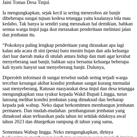
Jaini Tomas Desa Tinjul.
Ia mengungkapkan, sejak kecil ia sering menerobos air banjir
dibeberapa sungai tujuan kedesa tetangga yaitu kualaraya bila mau
kedabo, Tak hanya ia sendiri yang merasakan hal demikian, bahkan
semua warga tinjul juga ikut merasakan penderitaan melintasi jalan
dan jembatan itu.
“Pokoknya paling lengkap penderitaan yang dirasakan apa lagi
kalau ada acara di sini (pesta) baru musim hujan dan ada keluarga
dari luar daerah maka di situlah antara hidup dan mati agar kerabat
menyeberang saat banjir, bahkan saya bersama keluarga beberapa
kali nyaris hanyut saat menyeberang banjir. Dulunya,
Diperoleh informasi di sungai tersebut sudah sering terjadi warga
tercebur kesungai akibat kondisi jembatan sangat kurang memadai
saat menyeberang, Ratusan masyarakat desa tinjul dan desa tetangga
mengungkapkan rasa syukur kepada Wakil Bupati Lingga, turun
lansung melihat kondisi jembatan yang dimaksud dan berharap
kepada pak wabup. Neko dapat berkomitmen membangun jembatan
permanen. Dan mudah-mudahan pembangunan jembatan yang
dimaksud akan terlisasikan pada tahun ini setidak-tidaknya awal
tahun 2023 dan ditargetkan rampung di tahun yang sama,
Sementara Wabup lingga. Neko mengungkapkan, dirinya