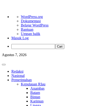
Tentang
WordPress.org
WordPress
Dokumentasi
Belajar WordPress
Bantuan
Umpan balik
Masuk Log
Cari
Skip
Agustus 7, 2026
to
content
Primary
Menu
Redaksi
Nasional
Pemerintahan
Kepulauan RIau
Anambas
Batam
Bintan
Karimun
Lingga