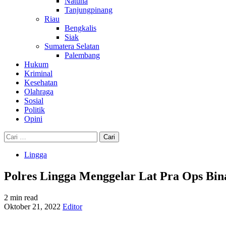
Natuna
Tanjungpinang
Riau
Bengkalis
Siak
Sumatera Selatan
Palembang
Hukum
Kriminal
Kesehatan
Olahraga
Sosial
Politik
Opini
Cari
untuk:
Lingga
Polres Lingga Menggelar Lat Pra Ops Bin
2 min read
Oktober 21, 2022
Editor