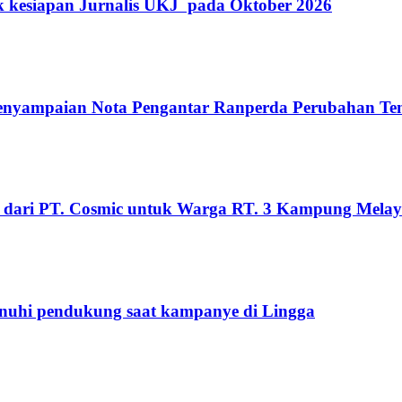
k kesiapan Jurnalis UKJ pada Oktober 2026
Penyampaian Nota Pengantar Ranperda Perubahan T
 dari PT. Cosmic untuk Warga RT. 3 Kampung Mela
penuhi pendukung saat kampanye di Lingga