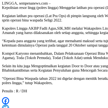
LINGGA, sempenanews.com –
Kepolisian resor lingg (polres lingga) Menggelar latihan pra operasi
Kegiatan latihan pra operasi (Lat Pra Ops) di pimpin langsung oleh
sprin operasi bina waspada Seligi 2022.
Kapolres Lingga AKBP Fadli Agus,SIK,MH melalui Wakapolres Ling
Amanah yang harus dilaksanakan oleh setiap anggota, sehingga kegiata
“Kepada para anggota yang terlibat, agar memahami maksud serta tuju
ketentuan dimulainya Operasi pada tanggal 20 Oktober sampai tangg
Kompol Karyono menambahkan, Dalam Pelaksanaan Operasi Bina Wa
Agama), Toda (Tokoh Pemuda), Todat (Tokoh Adat) untuk Mendukun
Selain itu kita juga Mengoptimalkan kegiatan Door to Door atau yan
Bhabinkamtibmas serta Kegiatan Penyuluhan guna Mencegah Secara di
“Operasi Bina Waspada tahun 2022 ini digelar dengan menitik berat
polres lingga,” tutup Wakapolres,
Penulis : R / DH