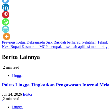
Post
Previous
Ketua Dekranasda Siak Rasidah berharap, Pelatihan Teknik
Next
Bupati Kasmarni : MCP merupakan sebuah aplikasi monitoring da
navigation
Berita Lainnya
2 min read
Lingga
Polres Lingga Tingkatkan Pengawasan Internal Melal
Juli 24, 2026
Editor
2 min read
Lingga