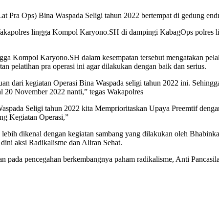
 (Lat Pra Ops) Bina Waspada Seligi tahun 2022 bertempat di gedung end
 Wakapolres lingga Kompol Karyono.SH di dampingi KabagOps polres li
ga Kompol Karyono.SH dalam kesempatan tersebut mengatakan pelak
n pelatihan pra operasi ini agar dilakukan dengan baik dan serius.
an dari kegiatan Operasi Bina Waspada seligi tahun 2022 ini. Sehingga
al 20 November 2022 nanti,” tegas Wakapolres
spada Seligi tahun 2022 kita Memprioritaskan Upaya Preemtif den
g Kegiatan Operasi,”
g lebih dikenal dengan kegiatan sambang yang dilakukan oleh Bhabinka
ni aksi Radikalisme dan Aliran Sehat.
kan pada pencegahan berkembangnya paham radikalisme, Anti Pancasila