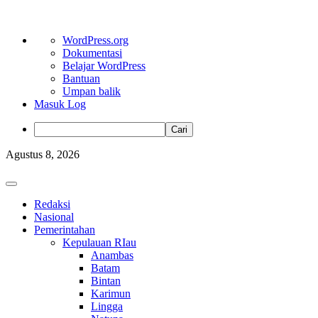
Tentang
WordPress.org
WordPress
Dokumentasi
Belajar WordPress
Bantuan
Umpan balik
Masuk Log
Cari
Skip
Agustus 8, 2026
to
content
Primary
Menu
Redaksi
Nasional
Pemerintahan
Kepulauan RIau
Anambas
Batam
Bintan
Karimun
Lingga