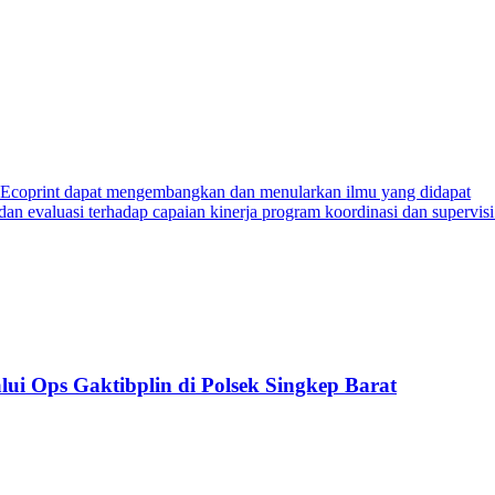
 Ecoprint dapat mengembangkan dan menularkan ilmu yang didapat
n evaluasi terhadap capaian kinerja program koordinasi dan supervis
ui Ops Gaktibplin di Polsek Singkep Barat