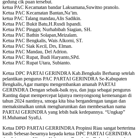
gedung cik puan tersebut.
ketua PAC Kecamatan bandar Laksamana,Suwitno pranolo.
Ketua PAC Kecamatan Bantan,Na’im.
ketua PAC Talang mandau,Alis Sadikin.
Ketua PAC Bukit Batu,H.Rusdi Ispandi.
Ketua PAC Pinggir, Nurhabibah Siagian, SH.
Ketua PAC Bathin Solapan,Meizalam.
Ketua PAC Bengkalis, Wais Alkorni, ST.
Ketua PAC Siak Kecil, Drs, Elman.
Ketua PAC Mandau, Del Adrion.
Ketua PAC Rupat, Budi Haryanto,SPd.
Ketua PAC Rupat Utara, Subianto.
Ketua DPC PARTAI GERINDRA Kab.Bengkalis Berharap setelah
pelantikan pengurus PAC PARTAI GERINDRA Se-Kabupaten
Bengkalis,Agar mampu mengembankan amanah PARTAI
GERINDRA Dengan sebaik-baik nya, dan juga sebagai pengurus
Ranting dapat mempercepat lajunya menyongsong kemenangan di
tahun 2024 nantinya, smoga kita bisa bergandengan tangan dan
memaksimalkan untuk mengharumkan dan membesarkan nama
PARTAI GERINDRA yang lebih baik kedepannya. “Ungkap”
H.Muhamad Syafi,i.
Ketua DPD PARTAI GERRINDRA Propinsi Riau sangat berterima
kasih Sebesar-besarnya kepada ketua DPC PARTAI GERINDRA