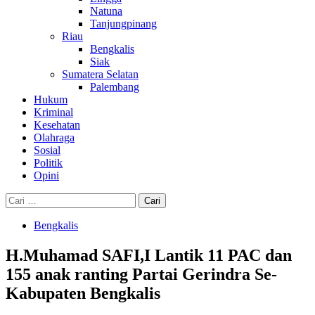
Natuna
Tanjungpinang
Riau
Bengkalis
Siak
Sumatera Selatan
Palembang
Hukum
Kriminal
Kesehatan
Olahraga
Sosial
Politik
Opini
Cari
untuk:
Bengkalis
H.Muhamad SAFI,I Lantik 11 PAC dan
155 anak ranting Partai Gerindra Se-
Kabupaten Bengkalis