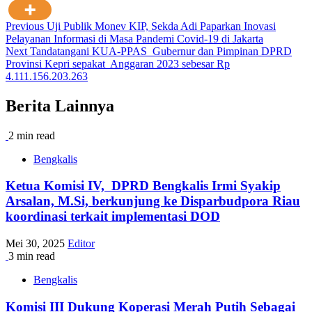
Post
Previous
Uji Publik Monev KIP, Sekda Adi Paparkan Inovasi
Pelayanan Informasi di Masa Pandemi Covid-19 di Jakarta
navigation
Next
Tandatangani KUA-PPAS Gubernur dan Pimpinan DPRD
Provinsi Kepri sepakat Anggaran 2023 sebesar Rp
4.111.156.203.263
Berita Lainnya
2 min read
Bengkalis
Ketua Komisi IV, DPRD Bengkalis Irmi Syakip
Arsalan, M.Si, berkunjung ke Disparbudpora Riau
koordinasi terkait implementasi DOD
Mei 30, 2025
Editor
3 min read
Bengkalis
Komisi III Dukung Koperasi Merah Putih Sebagai