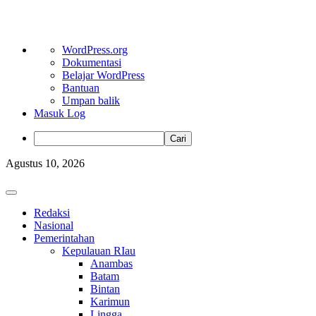
Tentang
WordPress.org
WordPress
Dokumentasi
Belajar WordPress
Bantuan
Umpan balik
Masuk Log
Cari
Skip
Agustus 10, 2026
to
content
Primary
Menu
Redaksi
Nasional
Pemerintahan
Kepulauan RIau
Anambas
Batam
Bintan
Karimun
Lingga