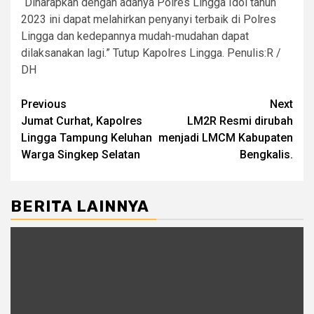
“Diharapkan dengan adanya Polres Lingga Idol tahun
2023 ini dapat melahirkan penyanyi terbaik di Polres
Lingga dan kedepannya mudah-mudahan dapat
dilaksanakan lagi.” Tutup Kapolres Lingga. Penulis:R /
DH
Post
Previous
Next
Jumat Curhat, Kapolres
LM2R Resmi dirubah
navigation
Lingga Tampung Keluhan
menjadi LMCM Kabupaten
Warga Singkep Selatan
Bengkalis.
BERITA LAINNYA