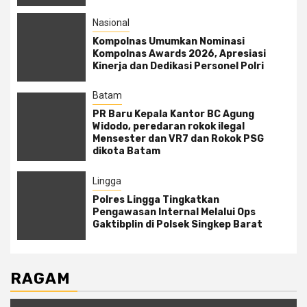
Nasional
Kompolnas Umumkan Nominasi
Kompolnas Awards 2026, Apresiasi
Kinerja dan Dedikasi Personel Polri
Batam
PR Baru Kepala Kantor BC Agung
Widodo, peredaran rokok ilegal
Mensester dan VR7 dan Rokok PSG
dikota Batam
Lingga
Polres Lingga Tingkatkan
Pengawasan Internal Melalui Ops
Gaktibplin di Polsek Singkep Barat
RAGAM