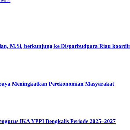
ovinsi
an, M.Si, berkunjung ke Disparbudpora Riau koordin
Upaya Meningkatkan Perekonomian Masyarakat
Pengurus IKA YPPI Bengkalis Periode 2025–2027