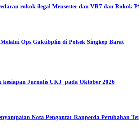
edaran rokok ilegal Mensester dan VR7 dan Rokok 
Melalui Ops Gaktibplin di Polsek Singkep Barat
k kesiapan Jurnalis UKJ pada Oktober 2026
Penyampaian Nota Pengantar Ranperda Perubahan T