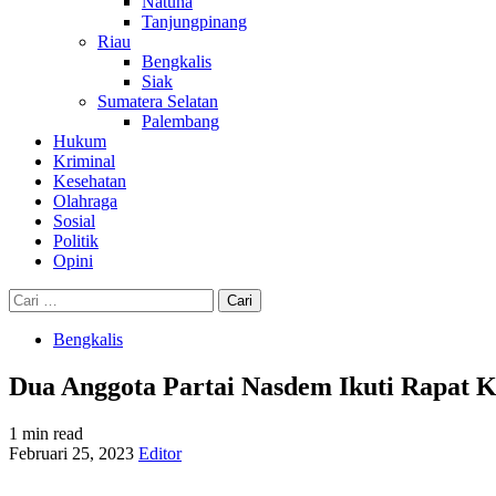
Natuna
Tanjungpinang
Riau
Bengkalis
Siak
Sumatera Selatan
Palembang
Hukum
Kriminal
Kesehatan
Olahraga
Sosial
Politik
Opini
Cari
untuk:
Bengkalis
Dua Anggota Partai Nasdem Ikuti Rapat K
1 min read
Februari 25, 2023
Editor