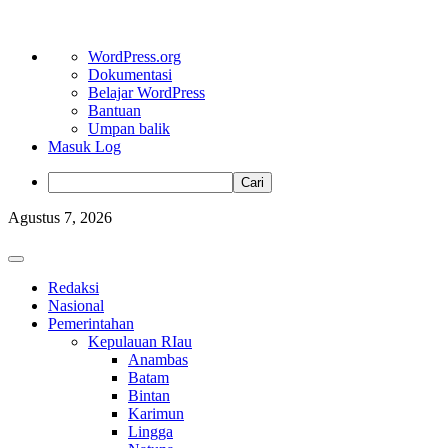
Tentang
WordPress.org
WordPress
Dokumentasi
Belajar WordPress
Bantuan
Umpan balik
Masuk Log
Cari
Skip
Agustus 7, 2026
to
content
Primary
Menu
Redaksi
Nasional
Pemerintahan
Kepulauan RIau
Anambas
Batam
Bintan
Karimun
Lingga