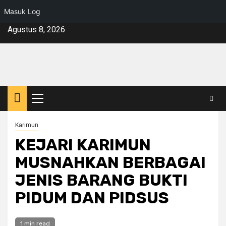
Masuk Log
Skip
Agustus 8, 2026
to
content
Primary
Menu
Karimun
KEJARI KARIMUN
MUSNAHKAN BERBAGAI
JENIS BARANG BUKTI
PIDUM DAN PIDSUS
1 min read