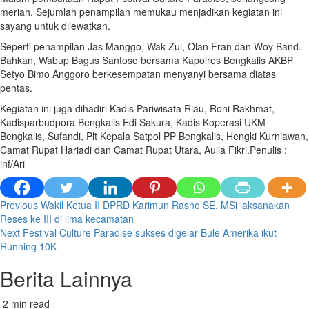
meriah. Sejumlah penampilan memukau menjadikan kegiatan ini
sayang untuk dilewatkan.
Seperti penampilan Jas Manggo, Wak Zul, Olan Fran dan Woy Band.
Bahkan, Wabup Bagus Santoso bersama Kapolres Bengkalis AKBP
Setyo Bimo Anggoro berkesempatan menyanyi bersama diatas
pentas.
Kegiatan ini juga dihadiri Kadis Pariwisata Riau, Roni Rakhmat,
Kadisparbudpora Bengkalis Edi Sakura, Kadis Koperasi UKM
Bengkalis, Sufandi, Plt Kepala Satpol PP Bengkalis, Hengki Kurniawan,
Camat Rupat Hariadi dan Camat Rupat Utara, Aulia Fikri.Penulis :
inf/Ari
Post
Previous
Wakil Ketua II DPRD Karimun Rasno SE, MSi laksanakan
Reses ke III di lima kecamatan
navigation
Next
Festival Culture Paradise sukses digelar Bule Amerika ikut
Running 10K
Berita Lainnya
2 min read