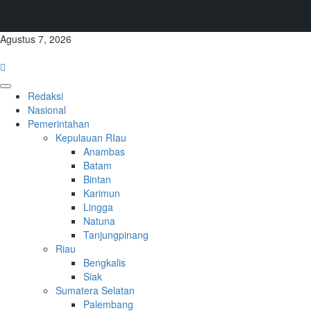
Skip
Agustus 7, 2026
to
content
Primary
Redaksi
Menu
Nasional
Pemerintahan
Kepulauan RIau
Anambas
Batam
Bintan
Karimun
Lingga
Natuna
Tanjungpinang
Riau
Bengkalis
Siak
Sumatera Selatan
Palembang