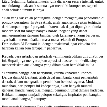
kitab. Selain itu, bahasa inggris juga diajarkan secara intensif. untuk
mendukung anak-anak semua agar memiliki kompetensi seperti
anak sekolah umum lainnya.
“Dan yang tak kalah pentingnya, dengan mengenyam pendidikan di
pondok pesantren, In Syaa Allah, anak-anak semua akan terhindar
dari dampak negatif pergaulan. karena tak dapat dipungkiri, dunia
modern saat ini sangat banyak hal-hal negatif yang dapat
menjerumuskan generasi bangsa. oleh karenanya, kami berpesan,
agar kalian memanfaatkan masa-masa sekolah di Ponpes
Darussalam Al Bantani ini dengan maksimal, agar cita-cita dan
harapan kalian bisa tercapai,” paparnya.
Kepada para ustadz dan ustadzah yang mengabdikan diri di Ponpes
ini, Bupati juga mengucapkan apresiasi atas seluruh dedikasinya
mencerdaskan anak bangsa yang diharapkan berakhlak mulia.
“Tentunya bangga dan bersyukur, karena kehadiran Ponpes
Darussalam Al Bantani, telah dapat membantu kami pemerintah
daerah, dalam menguatkan pendidikan berbasis agama. Mudah-
mudahan, dari ponpes ini kedepannya, akan banyak muncul
generasi handal yang bisa menjadi pemimpin umat dimasa hadapan.
Bahkan, mampu menjadi pelopor sekaligus inspirator pembangkit
moral anak bangsa,” harapnya.
Pemerintah Kabupaten Bengkalis, sambungnya, tentunya sangat