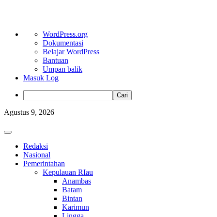
Tentang
WordPress.org
WordPress
Dokumentasi
Belajar WordPress
Bantuan
Umpan balik
Masuk Log
Cari
Skip
Agustus 9, 2026
to
content
Primary
Menu
Redaksi
Nasional
Pemerintahan
Kepulauan RIau
Anambas
Batam
Bintan
Karimun
Lingga