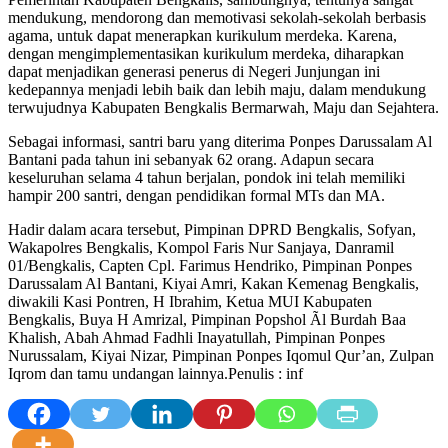
mendukung, mendorong dan memotivasi sekolah-sekolah berbasis
agama, untuk dapat menerapkan kurikulum merdeka. Karena,
dengan mengimplementasikan kurikulum merdeka, diharapkan
dapat menjadikan generasi penerus di Negeri Junjungan ini
kedepannya menjadi lebih baik dan lebih maju, dalam mendukung
terwujudnya Kabupaten Bengkalis Bermarwah, Maju dan Sejahtera.
Sebagai informasi, santri baru yang diterima Ponpes Darussalam Al
Bantani pada tahun ini sebanyak 62 orang. Adapun secara
keseluruhan selama 4 tahun berjalan, pondok ini telah memiliki
hampir 200 santri, dengan pendidikan formal MTs dan MA.
Hadir dalam acara tersebut, Pimpinan DPRD Bengkalis, Sofyan,
Wakapolres Bengkalis, Kompol Faris Nur Sanjaya, Danramil
01/Bengkalis, Capten Cpl. Farimus Hendriko, Pimpinan Ponpes
Darussalam Al Bantani, Kiyai Amri, Kakan Kemenag Bengkalis,
diwakili Kasi Pontren, H Ibrahim, Ketua MUI Kabupaten
Bengkalis, Buya H Amrizal, Pimpinan Popshol Ãl Burdah Baa
Khalish, Abah Ahmad Fadhli Inayatullah, Pimpinan Ponpes
Nurussalam, Kiyai Nizar, Pimpinan Ponpes Iqomul Qur’an, Zulpan
Iqrom dan tamu undangan lainnya.Penulis : inf