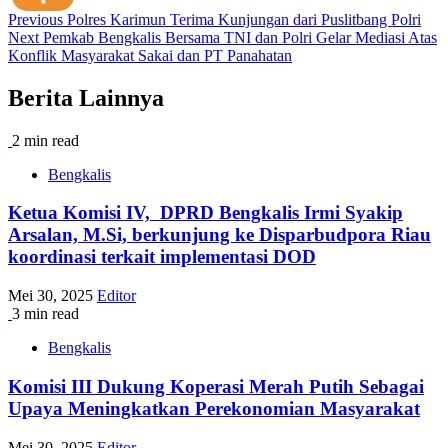
Post
Previous
Polres Karimun Terima Kunjungan dari Puslitbang Polri
Next
Pemkab Bengkalis Bersama TNI dan Polri Gelar Mediasi Atas
navigation
Konflik Masyarakat Sakai dan PT Panahatan
Berita Lainnya
2 min read
Bengkalis
Ketua Komisi IV, DPRD Bengkalis Irmi Syakip
Arsalan, M.Si, berkunjung ke Disparbudpora Riau
koordinasi terkait implementasi DOD
Mei 30, 2025
Editor
3 min read
Bengkalis
Komisi III Dukung Koperasi Merah Putih Sebagai
Upaya Meningkatkan Perekonomian Masyarakat
Mei 30, 2025
Editor