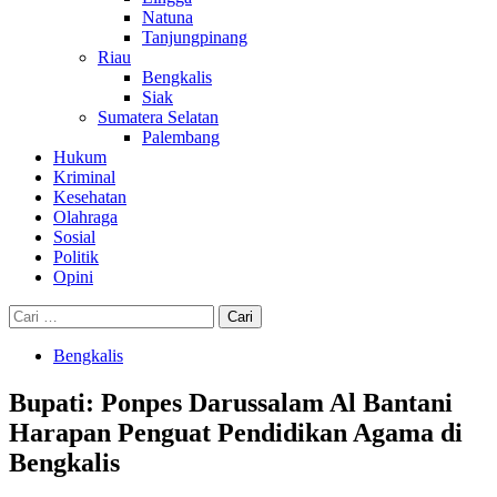
Natuna
Tanjungpinang
Riau
Bengkalis
Siak
Sumatera Selatan
Palembang
Hukum
Kriminal
Kesehatan
Olahraga
Sosial
Politik
Opini
Cari
untuk:
Bengkalis
Bupati: Ponpes Darussalam Al Bantani
Harapan Penguat Pendidikan Agama di
Bengkalis