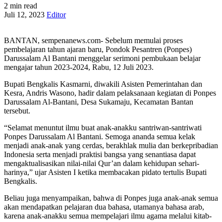
2 min read
Juli 12, 2023
Editor
BANTAN, sempenanews.com- Sebelum memulai proses
pembelajaran tahun ajaran baru, Pondok Pesantren (Ponpes)
Darussalam Al Bantani menggelar serimoni pembukaan belajar
mengajar tahun 2023-2024, Rabu, 12 Juli 2023.
Bupati Bengkalis Kasmarni, diwakili Asisten Pemerintahan dan
Kesra, Andris Wasono, hadir dalam pelaksanaan kegiatan di Ponpes
Darussalam Al-Bantani, Desa Sukamaju, Kecamatan Bantan
tersebut.
“Selamat menuntut ilmu buat anak-anakku santriwan-santriwati
Ponpes Darussalam Al Bantani. Semoga ananda semua kelak
menjadi anak-anak yang cerdas, berakhlak mulia dan berkepribadian
Indonesia serta menjadi praktisi bangsa yang senantiasa dapat
mengaktualisasikan nilai-nilai Qur’an dalam kehidupan sehari-
harinya,” ujar Asisten I ketika membacakan pidato tertulis Bupati
Bengkalis.
Beliau juga menyampaikan, bahwa di Ponpes juga anak-anak semua
akan mendapatkan pelajaran dua bahasa, utamanya bahasa arab,
karena anak-anakku semua mempelajari ilmu agama melalui kitab-