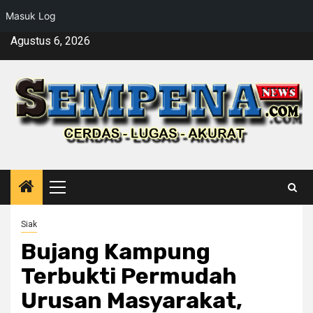
Masuk Log
Skip
Agustus 6, 2026
to
content
Primary
Menu
Siak
Bujang Kampung
Terbukti Permudah
Urusan Masyarakat,