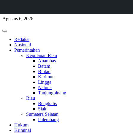
Skip
Agustus 6, 2026
to
content
Primary
Menu
Redaksi
Nasional
Pemerintahan
Kepulauan RIau
Anambas
Batam
Bintan
Karimun
Lingga
Natuna
Tanjungpinang
Riau
Bengkalis
Siak
Sumatera Selatan
Palembang
Hukum
Kriminal