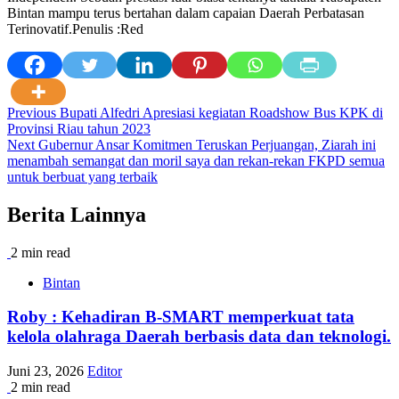
Bintan mampu terus bertahan dalam capaian Daerah Perbatasan
Terinovatif.Penulis :Red
Post
Previous
Bupati Alfedri Apresiasi kegiatan Roadshow Bus KPK di
Provinsi Riau tahun 2023
navigation
Next
Gubernur Ansar Komitmen Teruskan Perjuangan, Ziarah ini
menambah semangat dan moril saya dan rekan-rekan FKPD semua
untuk berbuat yang terbaik
Berita Lainnya
2 min read
Bintan
Roby : Kehadiran B-SMART memperkuat tata
kelola olahraga Daerah berbasis data dan teknologi.
Juni 23, 2026
Editor
2 min read