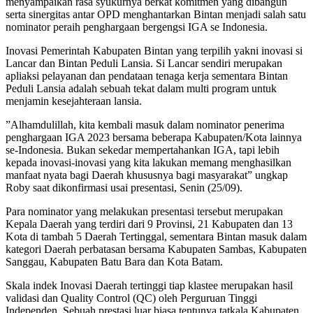
menyampaikan rasa syukurnya berkat komitmen yang dibangun
serta sinergitas antar OPD menghantarkan Bintan menjadi salah satu
nominator peraih penghargaan bergengsi IGA se Indonesia.
Inovasi Pemerintah Kabupaten Bintan yang terpilih yakni inovasi si
Lancar dan Bintan Peduli Lansia. Si Lancar sendiri merupakan
apliaksi pelayanan dan pendataan tenaga kerja sementara Bintan
Peduli Lansia adalah sebuah tekat dalam multi program untuk
menjamin kesejahteraan lansia.
”Alhamdulillah, kita kembali masuk dalam nominator penerima
penghargaan IGA 2023 bersama beberapa Kabupaten/Kota lainnya
se-Indonesia. Bukan sekedar mempertahankan IGA, tapi lebih
kepada inovasi-inovasi yang kita lakukan memang menghasilkan
manfaat nyata bagi Daerah khususnya bagi masyarakat” ungkap
Roby saat dikonfirmasi usai presentasi, Senin (25/09).
Para nominator yang melakukan presentasi tersebut merupakan
Kepala Daerah yang terdiri dari 9 Provinsi, 21 Kabupaten dan 13
Kota di tambah 5 Daerah Tertinggal, sementara Bintan masuk dalam
kategori Daerah perbatasan bersama Kabupaten Sambas, Kabupaten
Sanggau, Kabupaten Batu Bara dan Kota Batam.
Skala indek Inovasi Daerah tertinggi tiap klastee merupakan hasil
validasi dan Quality Control (QC) oleh Perguruan Tinggi
Independen. Sebuah prestasi luar biasa tentunya tatkala Kabupaten