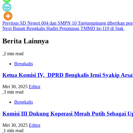
Post
Previous
SD Negeri 004 dan SMPN 10 Tanjungpinang diberikan pengh
Next
Bupati Bengkalis Hadiri Penutupan TMMD ke-119 di Siak
navigation
Berita Lainnya
2 min read
Bengkalis
Ketua Komisi IV, DPRD Bengkalis Irmi Syakip Arsal
Mei 30, 2025
Editor
3 min read
Bengkalis
Komisi III Dukung Koperasi Merah Putih Sebagai 
Mei 30, 2025
Editor
1 min read