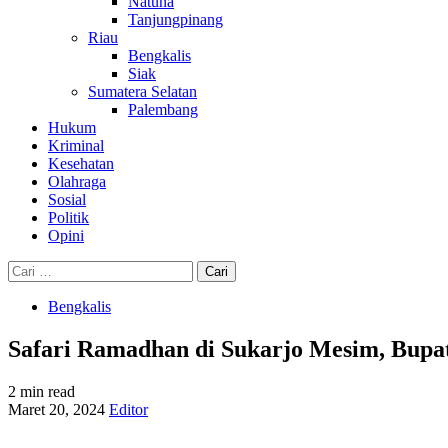
Natuna
Tanjungpinang
Riau
Bengkalis
Siak
Sumatera Selatan
Palembang
Hukum
Kriminal
Kesehatan
Olahraga
Sosial
Politik
Opini
Cari
untuk:
Bengkalis
Safari Ramadhan di Sukarjo Mesim, Bupa
2 min read
Maret 20, 2024
Editor