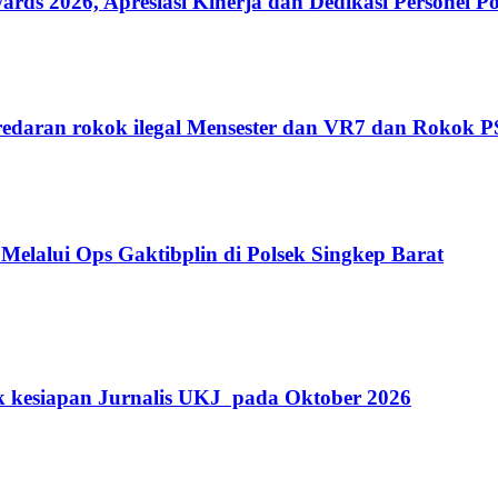
 2026, Apresiasi Kinerja dan Dedikasi Personel Po
edaran rokok ilegal Mensester dan VR7 dan Rokok 
Melalui Ops Gaktibplin di Polsek Singkep Barat
k kesiapan Jurnalis UKJ pada Oktober 2026