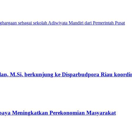
argaan sebagai sekolah Adiwiyata Mandiri dari Pemerintah Pusat
an, M.Si, berkunjung ke Disparbudpora Riau koordin
Upaya Meningkatkan Perekonomian Masyarakat