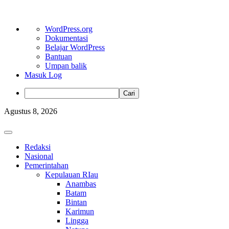
Tentang
WordPress.org
WordPress
Dokumentasi
Belajar WordPress
Bantuan
Umpan balik
Masuk Log
Cari
Skip
Agustus 8, 2026
to
content
Primary
Menu
Redaksi
Nasional
Pemerintahan
Kepulauan RIau
Anambas
Batam
Bintan
Karimun
Lingga