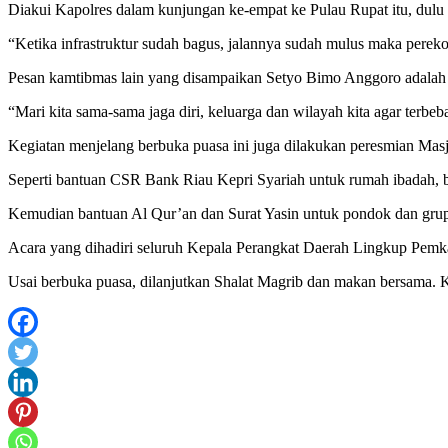
Diakui Kapolres dalam kunjungan ke-empat ke Pulau Rupat itu, dulu
“Ketika infrastruktur sudah bagus, jalannya sudah mulus maka perek
Pesan kamtibmas lain yang disampaikan Setyo Bimo Anggoro adalah m
“Mari kita sama-sama jaga diri, keluarga dan wilayah kita agar terbe
Kegiatan menjelang berbuka puasa ini juga dilakukan peresmian Mas
Seperti bantuan CSR Bank Riau Kepri Syariah untuk rumah ibadah, b
Kemudian bantuan Al Qur’an dan Surat Yasin untuk pondok dan grup
Acara yang dihadiri seluruh Kepala Perangkat Daerah Lingkup Pem
Usai berbuka puasa, dilanjutkan Shalat Magrib dan makan bersama. K