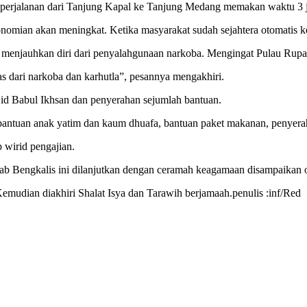
 perjalanan dari Tanjung Kapal ke Tanjung Medang memakan waktu 3 ja
onomian akan meningkat. Ketika masyarakat sudah sejahtera otomatis 
enjauhkan diri dari penyalahgunaan narkoba. Mengingat Pulau Rupat 
bas dari narkoba dan karhutla”, pesannya mengakhiri.
jid Babul Ikhsan dan penyerahan sejumlah bantuan.
antuan anak yatim dan kaum dhuafa, bantuan paket makanan, penyerah
 wirid pengajian.
kab Bengkalis ini dilanjutkan dengan ceramah keagamaan disampaik
emudian diakhiri Shalat Isya dan Tarawih berjamaah.penulis :inf/Red