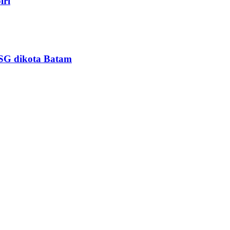
lri
PSG dikota Batam