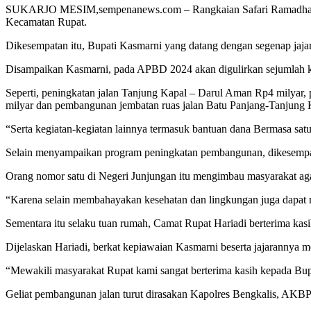
SUKARJO MESIM,sempenanews.com – Rangkaian Safari Ramadhan kemb
Kecamatan Rupat.
Dikesempatan itu, Bupati Kasmarni yang datang dengan segenap jaj
Disampaikan Kasmarni, pada APBD 2024 akan digulirkan sejumlah 
Seperti, peningkatan jalan Tanjung Kapal – Darul Aman Rp4 milyar,
milyar dan pembangunan jembatan ruas jalan Batu Panjang-Tanjung Ka
“Serta kegiatan-kegiatan lainnya termasuk bantuan dana Bermasa sat
Selain menyampaikan program peningkatan pembangunan, dikesempata
Orang nomor satu di Negeri Junjungan itu mengimbau masyarakat aga
“Karena selain membahayakan kesehatan dan lingkungan juga dapat m
Sementara itu selaku tuan rumah, Camat Rupat Hariadi berterima kas
Dijelaskan Hariadi, berkat kepiawaian Kasmarni beserta jajarannya me
“Mewakili masyarakat Rupat kami sangat berterima kasih kepada Bupa
Geliat pembangunan jalan turut dirasakan Kapolres Bengkalis, AKB