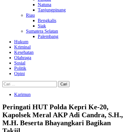
Natuna
Tanjungpinang
Riau
Bengkalis
Siak
Sumatera Selatan
Palembang
Hukum
Kriminal
Kesehatan
Olahraga
Sosial
Politik
Opini
Cari
untuk:
Karimun
Peringati HUT Polda Kepri Ke-20,
Kapolsek Meral AKP Adi Candra, S.H.,
M.H. Beserta Bhayangkari Bagikan
Takjil