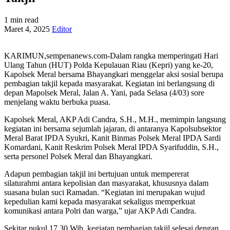
1 min read
Maret 4, 2025
Editor
KARIMUN,sempenanews.com-Dalam rangka memperingati Hari
Ulang Tahun (HUT) Polda Kepulauan Riau (Kepri) yang ke-20,
Kapolsek Meral bersama Bhayangkari menggelar aksi sosial berupa
pembagian takjil kepada masyarakat. Kegiatan ini berlangsung di
depan Mapolsek Meral, Jalan A. Yani, pada Selasa (4/03) sore
menjelang waktu berbuka puasa.
Kapolsek Meral, AKP Adi Candra, S.H., M.H., memimpin langsung
kegiatan ini bersama sejumlah jajaran, di antaranya Kapolsubsektor
Meral Barat IPDA Syukri, Kanit Binmas Polsek Meral IPDA Sardi
Komardani, Kanit Reskrim Polsek Meral IPDA Syarifuddin, S.H.,
serta personel Polsek Meral dan Bhayangkari.
Adapun pembagian takjil ini bertujuan untuk mempererat
silaturahmi antara kepolisian dan masyarakat, khususnya dalam
suasana bulan suci Ramadan. “Kegiatan ini merupakan wujud
kepedulian kami kepada masyarakat sekaligus memperkuat
komunikasi antara Polri dan warga,” ujar AKP Adi Candra.
Sekitar pukul 17.30 Wib, kegiatan pembagian takjil selesai dengan