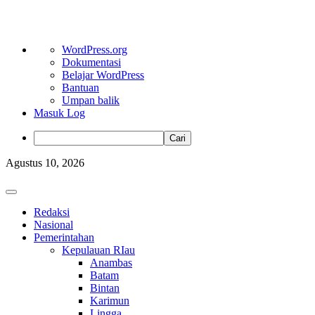
Tentang
WordPress.org
WordPress
Dokumentasi
Belajar WordPress
Bantuan
Umpan balik
Masuk Log
Cari
Skip
Agustus 10, 2026
to
content
Primary
Menu
Redaksi
Nasional
Pemerintahan
Kepulauan RIau
Anambas
Batam
Bintan
Karimun
Lingga