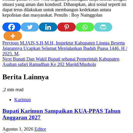
situasi yang aman dan kondusif. Diharapkan, aksi sosial seperti ini
dapat terus dilakukan untuk membangun kedekatan antara
kepolisian dan masyarakat. Penulis : Boy Nainggolan
Post
Previous
M.JAIS,S.H,M.H, Inspektur Kabupaten Lingga Beserta
Jajarannya Ucapkan Selamat Menjalankan Ibadah Puasa 1446. H /
navigation
2025. M,
Next
Bupati Dan Wakil Bupati sebagai Pemerintah Kabupaten
Asahan safari Ramadhan Ke 202 Masjid/Mushola
Berita Lainnya
2 min read
Karimun
Bupati Karimun Sampaikan KUA-PPAS Tahun
Anggaran 2027
Agustus 1, 2026
Editor