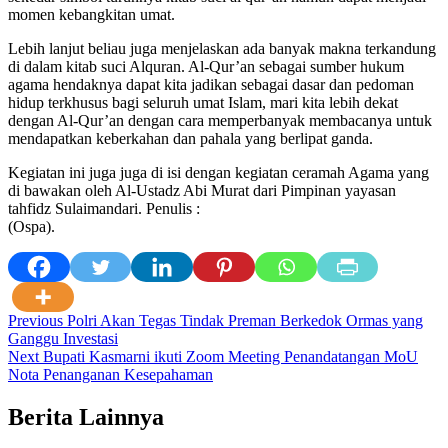
momen kebangkitan umat.
Lebih lanjut beliau juga menjelaskan ada banyak makna terkandung
di dalam kitab suci Alquran. Al-Qur’an sebagai sumber hukum
agama hendaknya dapat kita jadikan sebagai dasar dan pedoman
hidup terkhusus bagi seluruh umat Islam, mari kita lebih dekat
dengan Al-Qur’an dengan cara memperbanyak membacanya untuk
mendapatkan keberkahan dan pahala yang berlipat ganda.
Kegiatan ini juga juga di isi dengan kegiatan ceramah Agama yang
di bawakan oleh Al-Ustadz Abi Murat dari Pimpinan yayasan
tahfidz Sulaimandari. Penulis :
(Ospa).
Post
Previous
Polri Akan Tegas Tindak Preman Berkedok Ormas yang
Ganggu Investasi
navigation
Next
Bupati Kasmarni ikuti Zoom Meeting Penandatangan MoU
Nota Penanganan Kesepahaman
Berita Lainnya