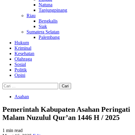
Natuna
Tanjungpinang
Riau
Bengkalis
Siak
Sumatera Selatan
Palembang
Hukum
Kriminal
Kesehatan
Olahraga
Sosial
Politik
Opini
Cari
untuk:
Asahan
Pemerintah Kabupaten Asahan Peringati
Malam Nuzulul Qur’an 1446 H / 2025
1 min read