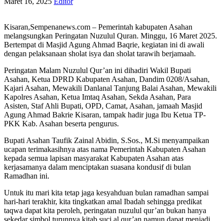
Maret 16, 2025
Editor
Kisaran,Sempenanews.com – Pemerintah kabupaten Asahan
melangsungkan Peringatan Nuzulul Quran. Minggu, 16 Maret 2025.
Bertempat di Masjid Agung Ahmad Baqrie, kegiatan ini di awali
dengan pelaksanaan sholat isya dan sholat tarawih berjamaah.
Peringatan Malam Nuzulul Qur’an ini dihadiri Wakil Bupati
Asahan, Ketua DPRD Kabupaten Asahan, Dandim 0208/Asahan,
Kajari Asahan, Mewakili Danlanal Tanjung Balai Asahan, Mewakili
Kapolres Asahan, Ketua Imtaq Asahan, Sekda Asahan, Para
Asisten, Staf Ahli Bupati, OPD, Camat, Asahan, jamaah Masjid
Agung Ahmad Bakrie Kisaran, tampak hadir juga Ibu Ketua TP-
PKK Kab. Asahan beserta pengurus.
Bupati Asahan Taufik Zainal Abidin, S.Sos., M.Si menyampaikan
ucapan terimakasihnya atas nama Pemerintah Kabupaten Asahan
kepada semua lapisan masyarakat Kabupaten Asahan atas
kerjasamanya dalam menciptakan suasana kondusif di bulan
Ramadhan ini.
Untuk itu mari kita tetap jaga kesyahduan bulan ramadhan sampai
hari-hari terakhir, kita tingkatkan amal Ibadah sehingga predikat
taqwa dapat kita peroleh, peringatan nuzulul qur’an bukan hanya
sekedar simbol turunnya kitab suci al qur’an namun dapat menjadi