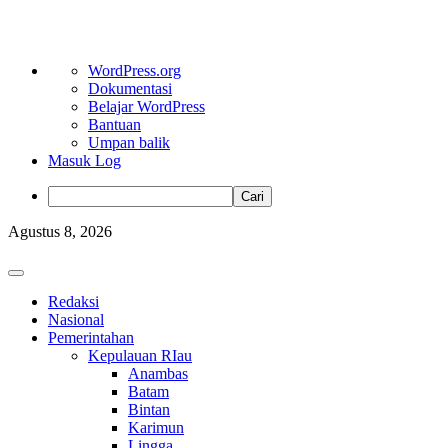
Tentang
WordPress.org
WordPress
Dokumentasi
Belajar WordPress
Bantuan
Umpan balik
Masuk Log
Cari
Skip
Agustus 8, 2026
to
content
Primary
Menu
Redaksi
Nasional
Pemerintahan
Kepulauan RIau
Anambas
Batam
Bintan
Karimun
Lingga