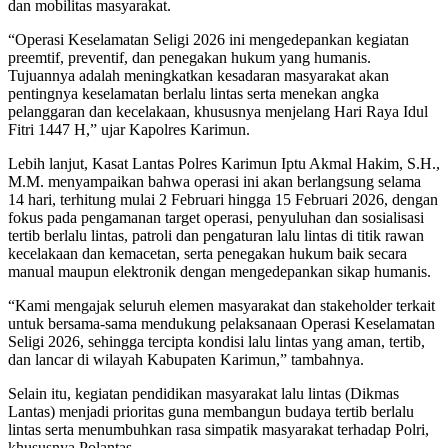
dan mobilitas masyarakat.
“Operasi Keselamatan Seligi 2026 ini mengedepankan kegiatan
preemtif, preventif, dan penegakan hukum yang humanis.
Tujuannya adalah meningkatkan kesadaran masyarakat akan
pentingnya keselamatan berlalu lintas serta menekan angka
pelanggaran dan kecelakaan, khususnya menjelang Hari Raya Idul
Fitri 1447 H,” ujar Kapolres Karimun.
Lebih lanjut, Kasat Lantas Polres Karimun Iptu Akmal Hakim, S.H.,
M.M. menyampaikan bahwa operasi ini akan berlangsung selama
14 hari, terhitung mulai 2 Februari hingga 15 Februari 2026, dengan
fokus pada pengamanan target operasi, penyuluhan dan sosialisasi
tertib berlalu lintas, patroli dan pengaturan lalu lintas di titik rawan
kecelakaan dan kemacetan, serta penegakan hukum baik secara
manual maupun elektronik dengan mengedepankan sikap humanis.
“Kami mengajak seluruh elemen masyarakat dan stakeholder terkait
untuk bersama-sama mendukung pelaksanaan Operasi Keselamatan
Seligi 2026, sehingga tercipta kondisi lalu lintas yang aman, tertib,
dan lancar di wilayah Kabupaten Karimun,” tambahnya.
Selain itu, kegiatan pendidikan masyarakat lalu lintas (Dikmas
Lantas) menjadi prioritas guna membangun budaya tertib berlalu
lintas serta menumbuhkan rasa simpatik masyarakat terhadap Polri,
khususnya Polantas.