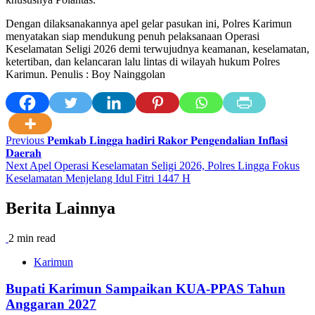
Dengan dilaksanakannya apel gelar pasukan ini, Polres Karimun
menyatakan siap mendukung penuh pelaksanaan Operasi
Keselamatan Seligi 2026 demi terwujudnya keamanan, keselamatan,
ketertiban, dan kelancaran lalu lintas di wilayah hukum Polres
Karimun. Penulis : Boy Nainggolan
Post
Previous
𝐏𝐞𝐦𝐤𝐚𝐛 𝐋𝐢𝐧𝐠𝐠𝐚 𝐡𝐚𝐝𝐢𝐫𝐢 𝐑𝐚𝐤𝐨𝐫 𝐏𝐞𝐧𝐠𝐞𝐧𝐝𝐚𝐥𝐢𝐚𝐧 𝐈𝐧𝐟𝐥𝐚𝐬𝐢
𝐃𝐚𝐞𝐫𝐚𝐡
navigation
Next
Apel Operasi Keselamatan Seligi 2026, Polres Lingga Fokus
Keselamatan Menjelang Idul Fitri 1447 H
Berita Lainnya
2 min read
Karimun
Bupati Karimun Sampaikan KUA-PPAS Tahun
Anggaran 2027