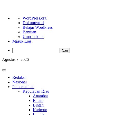
Tentang
WordPress.org
WordPress
Dokumentasi
Belajar WordPress
Bantuan
Umpan balik
Masuk Log
Cari
Skip
Agustus 8, 2026
to
content
Primary
Menu
Redaksi
Nasional
Pemerintahan
Kepulauan RIau
Anambas
Batam
Bintan
Karimun
Lingga