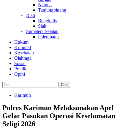
Natuna
Tanjungpinang
Riau
Bengkalis
Siak
Sumatera Selatan
Palembang
Hukum
Kriminal
Kesehatan
Olahraga
Sosial
Politik
Opini
Cari
untuk:
Karimun
Polres Karimun Melaksanakan Apel
Gelar Pasukan Operasi Keselamatan
Seligi 2026