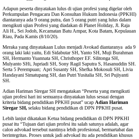
Adapun peserta dinyatakan lulus di ujian profesi yang digelar oleh
Perkumpulan Pengacara Dan Konsultan Hukum Indonesia (PPKHI)
diantaranya ada 9 orang putra, dan 5 orang putri yang lulus dalam
mengikuti ujian Profesi yang diadakan di Planet Holiday, Jl. Raja
Ali H., Sei Jodoh, Kecamatan Batu Ampar, Kota Batam, Kepulauan
Riau, Pada Kamis (8/10/20).
Meraka yang dinyatakaan Lulus menjadi Avokad diantaranya ada 9
orang laki laki yaitu, Edi Sidabutar SH, Yanto SH, Muji Burahman
SH, Hermanto Yuannata SH, Christhoper EF. Silitonga SH,
Mulyanto SHi, Jupriadi SH, Sony Ragil Saputra S, Hasanuddin SH.
Serta 5 Perempuan; Apri Susanty SH, Shefka Mokosuli SH, Livia
Handayani Simatupang SH, dan Putri Yusitalia SH, Sri Pujiyanti
SH.
Adian Hariman Siregar SH mengatakan “Peserta yang mengikuti
ujian profesi hari ini semuanya dinyatakan lulus sesuai dengan
kriteria bidang pendidikan PPKHI pusat” ucap
Adian Hariman
Siregar SH,
selaku bidang pendidikan di DPN PPKHI pusat.
Lebih lanjut dikatakan Ketua bidang pendidikan di DPN PPKHI
pusa
t
itu “Tujuan dari ujian profesi itu salah satunya adalah, agar
calon advokad tersebut nantinya lebih profesional, bermartabat dan
berintegritas. Proses untuk jadi advokad itu ada pendidikan khusus