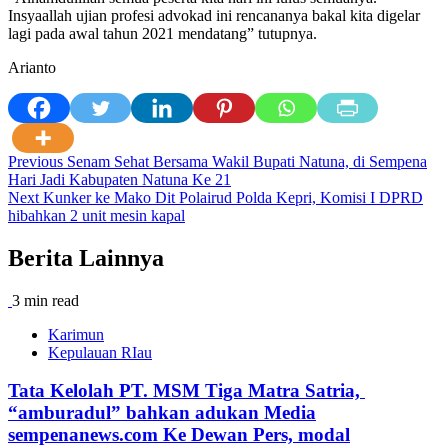
Insyaallah ujian profesi advokad ini rencananya bakal kita digelar
lagi pada awal tahun 2021 mendatang” tutupnya.
Arianto
Post
Previous
Senam Sehat Bersama Wakil Bupati Natuna, di Sempena
Hari Jadi Kabupaten Natuna Ke 21
navigation
Next
Kunker ke Mako Dit Polairud Polda Kepri, Komisi I DPRD
hibahkan 2 unit mesin kapal
Berita Lainnya
3 min read
Karimun
Kepulauan RIau
Tata Kelolah PT. MSM Tiga Matra Satria,
“amburadul” bahkan adukan Media
sempenanews.com Ke Dewan Pers, modal