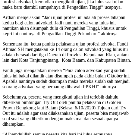
profesi advokad, kemudian mengikuti ujian, jika lulus saat ujian
maka baru diambil sumpahnya di Pengadilan Tinggi”.ucapnya.
Ardian menjelaskan
“
Jadi ujian profesi ini adalah proses tahapan
kedua bagi calon advokad. Jadi nanti mereka yang lulus ini,
nantikan akan disumpah dulu di Pengadilan Tinggi, khusus untuk
kepri ini nantinya di Pengadilan Tinggi Pekanbaru”.akhirnya.
Sementara itu, ketua panitia pelaksana ujian profesi advoka, Fandi
Ahmad SH mengatakan ke 14 orang calon advokad yang lulus itu
adalah berasal dari tiga Daerah di Provinsi Kepulauan Riau, antara
lain dari Kota Tanjungpinang, Kota Batam, dan Kabupaten Bintan.
Fandi juga mengatakan mereka “Para calon advokad yang sudah
lulus ini bakal dilantik atau disumpah pada akhir bulan Oktober ini.
Apabila nantinya sudah disumpah maka mereka sudah sah menjadi
seorang advokad yang bernaung dibawah PPKHI” tuturnya
Sebelumnya, peserta yang mengikuti ujian ini terlebih dahulu
diberikan bimbingan Try Out oleh panitia pelaksana di Golden
Prawn Bengkong laut Batam (Selasa, 6/10/2020).Tujuan dari Try
Out itu adalah agar saat dilaksanakan ujian, peserta bisa menjawab
soal soal yang diberikan dengan maksimal dan sesuai apanya
diharapkan.
“Alhamdulillah semua peserta kita hari ini lulus semuanya.