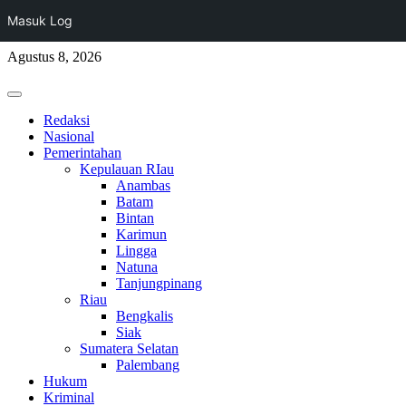
Masuk Log
Skip
Agustus 8, 2026
to
content
Primary
Menu
Redaksi
Nasional
Pemerintahan
Kepulauan RIau
Anambas
Batam
Bintan
Karimun
Lingga
Natuna
Tanjungpinang
Riau
Bengkalis
Siak
Sumatera Selatan
Palembang
Hukum
Kriminal