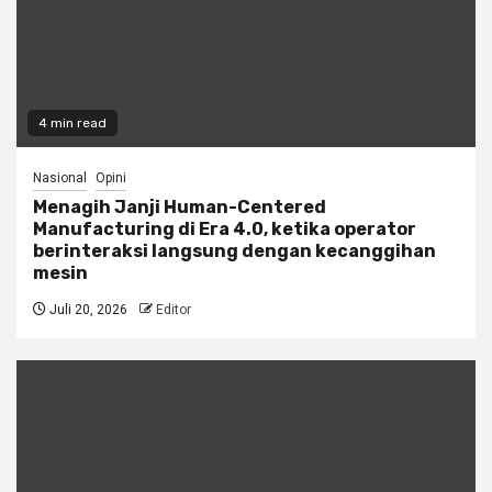
4 min read
Nasional
Opini
Menagih Janji Human-Centered
Manufacturing di Era 4.0, ketika operator
berinteraksi langsung dengan kecanggihan
mesin
Juli 20, 2026
Editor