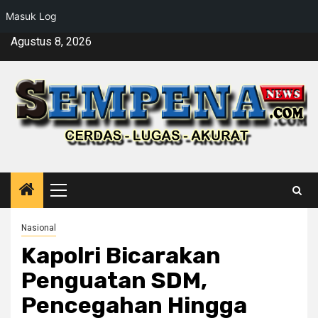
Masuk Log
Skip
Agustus 8, 2026
to
content
Primary
Menu
Nasional
Kapolri Bicarakan
Penguatan SDM,
Pencegahan Hingga