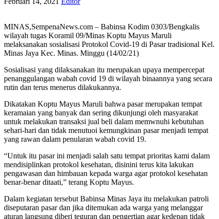
Februari 14, 2021
Editor
MINAS,SempenaNews.com – Babinsa Kodim 0303/Bengkalis
wilayah tugas Koramil 09/Minas Koptu Mayus Maruli
melaksanakan sosialisasi Protokol Covid-19 di Pasar tradisional Kel.
Minas Jaya Kec. Minas. Minggu (14/02/21)
Sosialisasi yang dilaksanakan itu merupakan upaya mempercepat
penanggulangan wabah covid 19 di wilayah binaannya yang secara
rutin dan terus menerus dilakukannya.
Dikatakan Koptu Mayus Maruli bahwa pasar merupakan tempat
keramaian yang banyak dan sering dikunjungi oleh masyarakat
untuk melakukan transaksi jual beli dalam memwnuhi kebutuhan
sehari-hari dan tidak menutuoi kemungkinan pasar menjadi tempat
yang rawan dalam penularan wabah covid 19.
“Untuk itu pasar ini menjadi salah satu tempat prioritas kami dalam
mendisiplinkan protokol kesehatan, disinini terus kita lakukan
pengawasan dan himbauan kepada warga agar protokol kesehatan
benar-benar ditaati,” terang Koptu Mayus.
Dalam kegiatan tersebut Babinsa Minas Jaya itu melakukan patroli
diseputaran pasar dan jika ditemukan ada warga yang melanggar
aturan langsung diberi teguran dan pengertian agar kedepan tidak