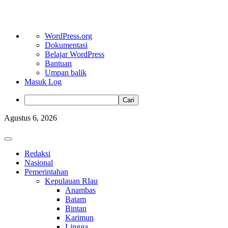
Tentang
WordPress.org
WordPress
Dokumentasi
Belajar WordPress
Bantuan
Umpan balik
Masuk Log
Cari
Skip
Agustus 6, 2026
to
content
Primary
Menu
Redaksi
Nasional
Pemerintahan
Kepulauan RIau
Anambas
Batam
Bintan
Karimun
Lingga