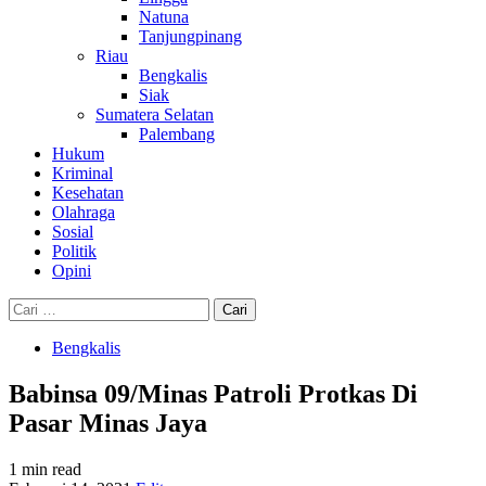
Natuna
Tanjungpinang
Riau
Bengkalis
Siak
Sumatera Selatan
Palembang
Hukum
Kriminal
Kesehatan
Olahraga
Sosial
Politik
Opini
Cari
untuk:
Bengkalis
Babinsa 09/Minas Patroli Protkas Di
Pasar Minas Jaya
1 min read