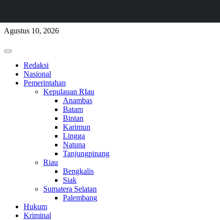
Skip
Agustus 10, 2026
to
content
Primary
Menu
Redaksi
Nasional
Pemerintahan
Kepulauan RIau
Anambas
Batam
Bintan
Karimun
Lingga
Natuna
Tanjungpinang
Riau
Bengkalis
Siak
Sumatera Selatan
Palembang
Hukum
Kriminal