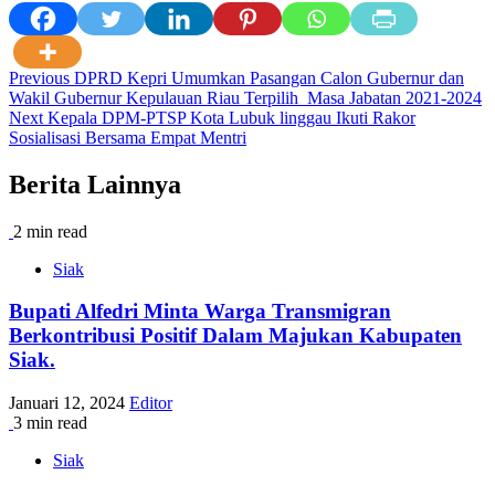
Post
Previous
DPRD Kepri Umumkan Pasangan Calon Gubernur dan
Wakil Gubernur Kepulauan Riau Terpilih Masa Jabatan 2021-2024
navigation
Next
Kepala DPM-PTSP Kota Lubuk linggau Ikuti Rakor
Sosialisasi Bersama Empat Mentri
Berita Lainnya
2 min read
Siak
Bupati Alfedri Minta Warga Transmigran
Berkontribusi Positif Dalam Majukan Kabupaten
Siak.
Januari 12, 2024
Editor
3 min read
Siak