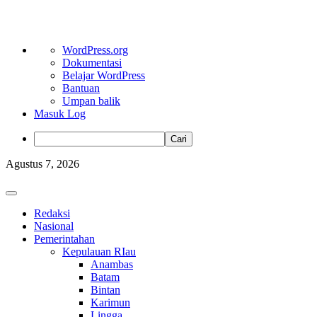
Tentang
WordPress.org
WordPress
Dokumentasi
Belajar WordPress
Bantuan
Umpan balik
Masuk Log
Cari
Skip
Agustus 7, 2026
to
content
Primary
Menu
Redaksi
Nasional
Pemerintahan
Kepulauan RIau
Anambas
Batam
Bintan
Karimun
Lingga