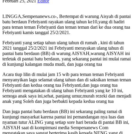
Februari 25, 2021
Editor
LINGGA,Sempenanews.co-, Bertempat di warung Aisyah di pantai
batu berdaun Febriyanti rayakan ulang tahun ke10,yang di hadiri
para teman teman Febriyanti dan teman teman dari ke dua orang tua
Febriyanti kamis tanggal 25/2/2021.
Febriyanti yang setiap tahun ulang tahun di rumah , kini di tahun
2021 tanggal 25/2/2021 ini Febriyanti merayakan ulang tahun di
pantai batu berdaun (BB) di warung AISYAH,warung AISYAH ini
terletak di pantai batu berdaun, yang sekarang pantai ini mulai ramai
di kunjungi kalangan muda mudi, dan juga orang tua
Acara tiup lilin di mulai jam 15 wib para teman teman Febriyanti
menyanyikan lagu selamat ulang tahun dan di saksikan teman teman
Febriyanti dan kedua orang tua Febriyanti,dan juga orang tua
Febriyanti mengatakan di ulang tahun Febriyanti yang ke 10 ini,
semoga anak saya ini,sehat, panjang umur,murah rezeki dan menjadi
anak yang Soleh dan juga berbakti kepada kedua orang tua
Dan juga pantai batu berdaun (BB) ini sekarang paling ramai di
kunjungi masyarkat karena pantai ini pemandangan nya luas dan
nyaman tutur ALING yang setiap sore hari berada di pantai BB ini,
AISYAH saat di kompirmasi media Sempenanews Com
mengatakan saya sangat berterima kasih kepada NENG yang di