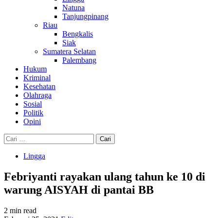
Natuna
Tanjungpinang
Riau
Bengkalis
Siak
Sumatera Selatan
Palembang
Hukum
Kriminal
Kesehatan
Olahraga
Sosial
Politik
Opini
Cari
untuk:
Lingga
Febriyanti rayakan ulang tahun ke 10 di
warung AISYAH di pantai BB
2 min read