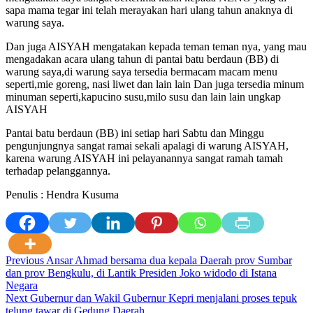
sapa mama tegar ini telah merayakan hari ulang tahun anaknya di
warung saya.
Dan juga AISYAH mengatakan kepada teman teman nya, yang mau
mengadakan acara ulang tahun di pantai batu berdaun (BB) di
warung saya,di warung saya tersedia bermacam macam menu
seperti,mie goreng, nasi liwet dan lain lain Dan juga tersedia minum
minuman seperti,kapucino susu,milo susu dan lain lain ungkap
AISYAH
Pantai batu berdaun (BB) ini setiap hari Sabtu dan Minggu
pengunjungnya sangat ramai sekali apalagi di warung AISYAH,
karena warung AISYAH ini pelayanannya sangat ramah tamah
terhadap pelanggannya.
Penulis : Hendra Kusuma
Post
Previous
Ansar Ahmad bersama dua kepala Daerah prov Sumbar
dan prov Bengkulu, di Lantik Presiden Joko widodo di Istana
navigation
Negara
Next
Gubernur dan Wakil Gubernur Kepri menjalani proses tepuk
telung tawar di Gedung Daerah