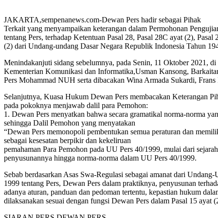
JAKARTA,sempenanews.com-Dewan Pers hadir sebagai Pihak
Terkait yang menyampaikan keterangan dalam Permohonan Pengujian M
tentang Pers, terhadap Ketentuan Pasal 28, Pasal 28C ayat (2), Pasal 
(2) dari Undang-undang Dasar Negara Republik Indonesia Tahun 1945
Menindakanjuti sidang sebelumnya, pada Senin, 11 Oktober 2021, di
Kementerian Komunikasi dan Informatika,Usman Kansong, Barkaitan 
Pers Mohammad NUH serta dibacakan Wina Armada Sukardi, Frans L
Selanjutnya, Kuasa Hukum Dewan Pers membacakan Keterangan Pihak
pada pokoknya menjawab dalil para Pemohon:
1. Dewan Pers menyatkan bahwa secara gramatikal norma-norma yang te
sehingga Dalil Pemohon yang menyatakan
“Dewan Pers memonopoli pembentukan semua peraturan dan memiliki k
sebagai kesesatan berpikir dan kekeliruan
pemahaman Para Pemohon pada UU Pers 40/1999, mulai dari sejarah
penyusunannya hingga norma-norma dalam UU Pers 40/1999.
Sebab berdasarkan Asas Swa-Regulasi sebagai amanat dari Undan
1999 tentang Pers, Dewan Pers dalam praktiknya, penyusunan terhad
adanya aturan, panduan dan pedoman tertentu, kepastian hukum dala
dilaksanakan sesuai dengan fungsi Dewan Pers dalam Pasal 15 ayat (2
SIARAN PERS DEWAN PERS