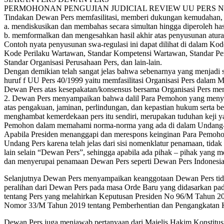
PERMOHONAN PENGUJIAN JUDICIAL REVIEW UU PERS NO
Tindakan Dewan Pers memfasilitasi, memberi dukungan kemudahan, sa
a. mendiskusikan dan membahas secara simultan hingga diperoleh hasi
b. memformalkan dan mengesahkan hasil akhir atas penyusunan aturan
Contoh nyata penyusunan swa-regulasi ini dapat dilihat di dalam Kode 
Kode Perilaku Wartawan, Standar Kompetensi Wartawan, Standar Pe
Standar Organisasi Perusahaan Pers, dan lain-lain.
Dengan demikian telah sangat jelas bahwa sebenarnya yang menjadi
huruf f UU Pers 40/1999 yaitu memfasilitasi Organisasi Pers dala
Dewan Pers atas kesepakatan/konsensus bersama Organisasi Pers memf
2. Dewan Pers menyampaikan bahwa dalil Para Pemohon yang menya
atas pengakuan, jaminan, perlindungan, dan kepastian hukum serta ber
menghambat kemerdekaan pers itu sendiri, merupakan tuduhan keji ya
Pemohon dalam memahami norma-norma yang ada di dalam Undang-
Apabila Presiden menanggapi dan merespons keinginan Para Pemohon
Undang Pers karena telah jelas dari sisi nomenklatur penamaan, t
lain selain “Dewan Pers”, sehingga apabila ada pihak – pihak yang 
dan menyerupai penamaan Dewan Pers seperti Dewan Pers Indonesia
Selanjutnya Dewan Pers menyampaikan keanggotaan Dewan Pers tidak 
peralihan dari Dewan Pers pada masa Orde Baru yang didasarkan 
tentang Pers yang melahirkan Keputusan Presiden No 96/M Tahun 20
Nomor 33/M Tahun 2019 tentang Pemberhentian dan Pengangkatan 
Dewan Pers juga menjawab pertanyaan dari Majelis Hakim Konstitus