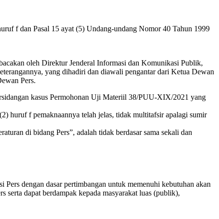
 huruf f dan Pasal 15 ayat (5) Undang-undang Nomor 40 Tahun 1999
acakan oleh Direktur Jenderal Informasi dan Komunikasi Publik,
terangannya, yang dihadiri dan diawali pengantar dari Ketua Dewan
Dewan Pers.
ersidangan kasus Permohonan Uji Materiil 38/PUU-XIX/2021 yang
huruf f pemaknaannya telah jelas, tidak multitafsir apalagi sumir
uran di bidang Pers”, adalah tidak berdasar sama sekali dan
sasi Pers dengan dasar pertimbangan untuk memenuhi kebutuhan akan
 serta dapat berdampak kepada masyarakat luas (publik),