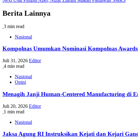
Next
Usai Pimpin Apel, Nizar Ziarahi Makan Pahlawan SMRS
navigation
Berita Lainnya
3 min read
Nasional
Kompolnas Umumkan Nominasi Kompolnas Awards 2026
Juli 31, 2026
Editor
4 min read
Nasional
Opini
Menagih Janji Human-Centered Manufacturing di Era
Juli 20, 2026
Editor
1 min read
Nasional
Jaksa Agung RI Instruksikan Kejati dan Kejari G