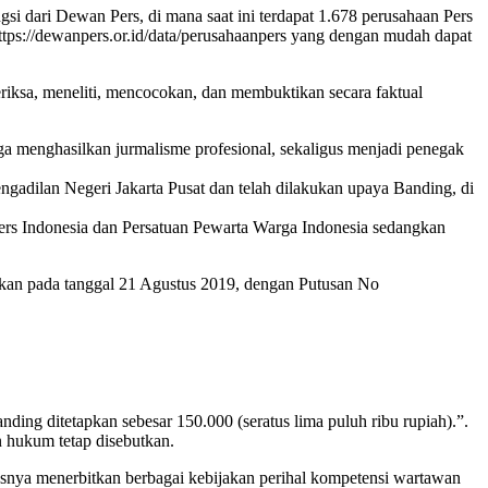
si dari Dewan Pers, di mana saat ini terdapat 1.678 perusahaan Pers
https://dewanpers.or.id/data/perusahaanpers yang dengan mudah dapat
riksa, meneliti, mencocokan, dan membuktikan secara faktual
a menghasilkan jurmalisme profesional, sekaligus menjadi penegak
adilan Negeri Jakarta Pusat dan telah dilakukan upaya Banding, di
rs Indonesia dan Persatuan Pewarta Warga Indonesia sedangkan
skan pada tanggal 21 Agustus 2019, dengan Putusan No
ng ditetapkan sebesar 150.000 (seratus lima puluh ribu rupiah).”.
hukum tetap disebutkan.
snya menerbitkan berbagai kebijakan perihal kompetensi wartawan