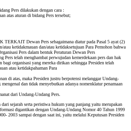
dang Pers dilakukan dengan cara :
 atas aturan di bidang Pers tersebut;
HAK TERKAIT Dewan Pers sebagaimana diatur pada Pasal 5 ayat (2)
n/atau ketidakmauan dan/atau ketidaksetujuan Para Pemohon bahwa
Organisasi Pers dalam bentuk Peraturan Dewan Pers
g Pers telah menghambat perwujudan kemerdekaan pers dan hak
n bagi organisasi yang mereka dirikan sehingga Presiden telah
ahuan atau ketidakpahaman Para
n di atas, maka Presiden justru berpotensi melanggar Undang-
dak mengenal dan tidak menyebutkan adanya nomenklatur penamaan
manat dari Undang-Undang Pers.
ari sejarah serta peristiwa hukum yang panjang yaitu merupakan
reformasi digantikan dengan Undang-Undang Nomor 40 Tahun 1999
- 2003 sampai dengan saat ini, yaitu melalui Keputusan Presiden