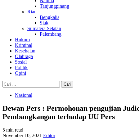
Natuna
Tanjungpinang
Riau
Bengkalis
Siak
Sumatera Selatan
Palembang
Hukum
Kriminal
Kesehatan
Olahraga
Sosial
Politik
Opini
Cari
untuk:
Nasional
Dewan Pers : Permohonan pengujian Judi
Pembangkangan terhadap UU Pers
5 min read
November 10, 2021
Editor