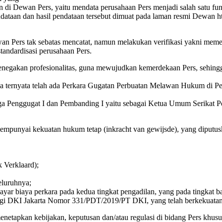
di Dewan Pers, yaitu mendata perusahaan Pers menjadi salah satu fung
endataan dan hasil pendataan tersebut dimuat pada laman resmi Dewan 
an Pers tak sebatas mencatat, namun melakukan verifikasi yakni meme
andardisasi perusahaan Pers.
negakan profesionalitas, guna mewujudkan kemerdekaan Pers, sehingg
ternyata telah ada Perkara Gugatan Perbuatan Melawan Hukum di Peng
a Penggugat I dan Pembanding I yaitu sebagai Ketua Umum Serikat Pe
empunyai kekuatan hukum tetap (inkracht van gewijsde), yang diputu
k Verklaard);
eluruhnya;
iaya perkara pada kedua tingkat pengadilan, yang pada tingkat bandi
gi DKI Jakarta Nomor 331/PDT/2019/PT DKI, yang telah berkekuatan 
tapkan kebijakan, keputusan dan/atau regulasi di bidang Pers khusu