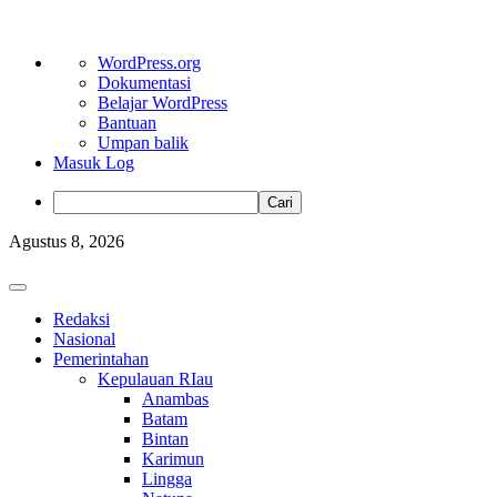
Tentang
WordPress.org
WordPress
Dokumentasi
Belajar WordPress
Bantuan
Umpan balik
Masuk Log
Cari
Skip
Agustus 8, 2026
to
content
Primary
Menu
Redaksi
Nasional
Pemerintahan
Kepulauan RIau
Anambas
Batam
Bintan
Karimun
Lingga