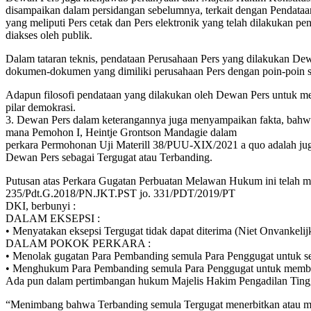
disampaikan dalam persidangan sebelumnya, terkait dengan Pendataan 
yang meliputi Pers cetak dan Pers elektronik yang telah dilakukan p
diakses oleh publik.
Dalam tataran teknis, pendataan Perusahaan Pers yang dilakukan Dew
dokumen-dokumen yang dimiliki perusahaan Pers dengan poin-poin st
Adapun filosofi pendataan yang dilakukan oleh Dewan Pers untuk me
pilar demokrasi.
3. Dewan Pers dalam keterangannya juga menyampaikan fakta, bahwa 
mana Pemohon I, Heintje Grontson Mandagie dalam
perkara Permohonan Uji Materill 38/PUU-XIX/2021 a quo adalah jug
Dewan Pers sebagai Tergugat atau Terbanding.
Putusan atas Perkara Gugatan Perbuatan Melawan Hukum ini telah m
235/Pdt.G.2018/PN.JKT.PST jo. 331/PDT/2019/PT
DKI, berbunyi :
DALAM EKSEPSI :
• Menyatakan eksepsi Tergugat tidak dapat diterima (Niet Onvankelij
DALAM POKOK PERKARA :
• Menolak gugatan Para Pembanding semula Para Penggugat untuk s
• Menghukum Para Pembanding semula Para Penggugat untuk membayar b
Ada pun dalam pertimbangan hukum Majelis Hakim Pengadilan Ting
“Menimbang bahwa Terbanding semula Tergugat menerbitkan atau mene