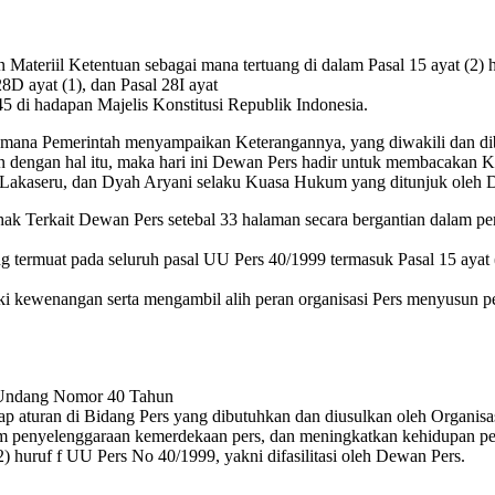
ateriil Ketentuan sebagai mana tertuang di dalam Pasal 15 ayat (2)
28D ayat (1), dan Pasal 28I ayat
 di hadapan Majelis Konstitusi Republik Indonesia.
 mana Pemerintah menyampaikan Keterangannya, yang diwakili dan dib
dengan hal itu, maka hari ini Dewan Pers hadir untuk membacakan Ke
akaseru, dan Dyah Aryani selaku Kuasa Hukum yang ditunjuk oleh 
 Terkait Dewan Pers setebal 33 halaman secara bergantian dalam p
rmuat pada seluruh pasal UU Pers 40/1999 termasuk Pasal 15 ayat (2) 
ewenangan serta mengambil alih peran organisasi Pers menyusun perat
g-Undang Nomor 40 Tahun
ap aturan di Bidang Pers yang dibutuhkan dan diusulkan oleh Organi
m penyelenggaraan kemerdekaan pers, dan meningkatkan kehidupan pers
) huruf f UU Pers No 40/1999, yakni difasilitasi oleh Dewan Pers.