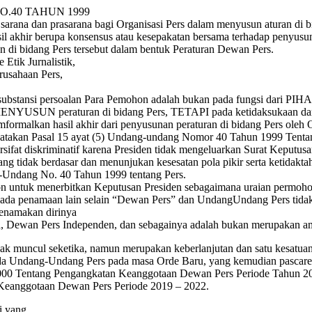
.40 TAHUN 1999
rana dan prasarana bagi Organisasi Pers dalam menyusun aturan di bi
l akhir berupa konsensus atau kesepakatan bersama terhadap penyusunan
 di bidang Pers tersebut dalam bentuk Peraturan Dewan Pers.
Etik Jurnalistik,
rusahaan Pers,
 substansi persoalan Para Pemohon adalah bukan pada fungsi dari PI
m MENYUSUN peraturan di bidang Pers, TETAPI pada ketidaksukaan da
ormalkan hasil akhir dari penyusunan peraturan di bidang Pers oleh 
takan Pasal 15 ayat (5) Undang-undang Nomor 40 Tahun 1999 Tentan
sifat diskriminatif karena Presiden tidak mengeluarkan Surat Keputusa
ng tidak berdasar dan menunjukan kesesatan pola pikir serta ketidakt
Undang No. 40 Tahun 1999 tentang Pers.
 untuk menerbitkan Keputusan Presiden sebagaimana uraian permohona
idak ada penamaan lain selain “Dewan Pers” dan UndangUndang Pers ti
menamakan dirinya
, Dewan Pers Independen, dan sebagainya adalah bukan merupakan a
muncul seketika, namun merupakan keberlanjutan dan satu kesatuan d
pada Undang-Undang Pers pada masa Orde Baru, yang kemudian pasca
00 Tentang Pengangkatan Keanggotaan Dewan Pers Periode Tahun 2000
Keanggotaan Dewan Pers Periode 2019 – 2022.
i yang