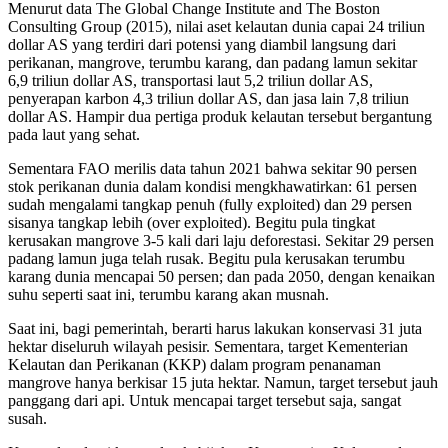
Menurut data The Global Change Institute and The Boston
Consulting Group (2015), nilai aset kelautan dunia capai 24 triliun
dollar AS yang terdiri dari potensi yang diambil langsung dari
perikanan, mangrove, terumbu karang, dan padang lamun sekitar
6,9 triliun dollar AS, transportasi laut 5,2 triliun dollar AS,
penyerapan karbon 4,3 triliun dollar AS, dan jasa lain 7,8 triliun
dollar AS. Hampir dua pertiga produk kelautan tersebut bergantung
pada laut yang sehat.
Sementara FAO merilis data tahun 2021 bahwa sekitar 90 persen
stok perikanan dunia dalam kondisi mengkhawatirkan: 61 persen
sudah mengalami tangkap penuh (fully exploited) dan 29 persen
sisanya tangkap lebih (over exploited). Begitu pula tingkat
kerusakan mangrove 3-5 kali dari laju deforestasi. Sekitar 29 persen
padang lamun juga telah rusak. Begitu pula kerusakan terumbu
karang dunia mencapai 50 persen; dan pada 2050, dengan kenaikan
suhu seperti saat ini, terumbu karang akan musnah.
Saat ini, bagi pemerintah, berarti harus lakukan konservasi 31 juta
hektar diseluruh wilayah pesisir. Sementara, target Kementerian
Kelautan dan Perikanan (KKP) dalam program penanaman
mangrove hanya berkisar 15 juta hektar. Namun, target tersebut jauh
panggang dari api. Untuk mencapai target tersebut saja, sangat
susah.