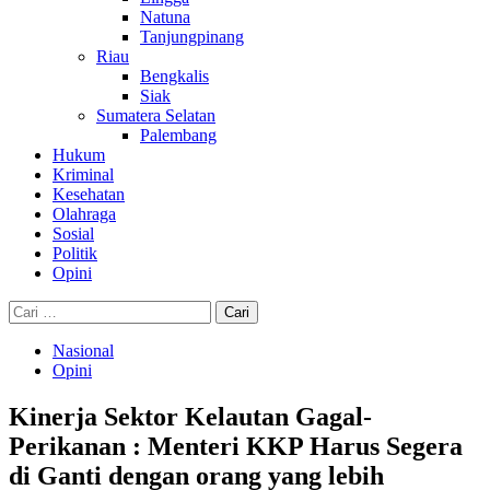
Natuna
Tanjungpinang
Riau
Bengkalis
Siak
Sumatera Selatan
Palembang
Hukum
Kriminal
Kesehatan
Olahraga
Sosial
Politik
Opini
Cari
untuk:
Nasional
Opini
Kinerja Sektor Kelautan Gagal-
Perikanan : Menteri KKP Harus Segera
di Ganti dengan orang yang lebih