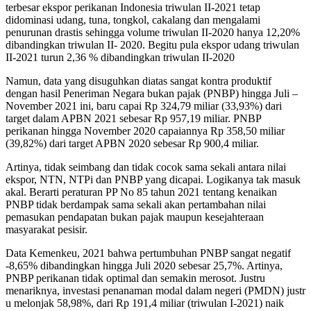
terbesar ekspor perikanan Indonesia triwulan II-2021 tetap
didominasi udang, tuna, tongkol, cakalang dan mengalami
penurunan drastis sehingga volume triwulan II-2020 hanya 12,20%
dibandingkan triwulan II- 2020. Begitu pula ekspor udang triwulan
II-2021 turun 2,36 % dibandingkan triwulan II-2020
Namun, data yang disuguhkan diatas sangat kontra produktif
dengan hasil Peneriman Negara bukan pajak (PNBP) hingga Juli –
November 2021 ini, baru capai Rp 324,79 miliar (33,93%) dari
target dalam APBN 2021 sebesar Rp 957,19 miliar. PNBP
perikanan hingga November 2020 capaiannya Rp 358,50 miliar
(39,82%) dari target APBN 2020 sebesar Rp 900,4 miliar.
Artinya, tidak seimbang dan tidak cocok sama sekali antara nilai
ekspor, NTN, NTPi dan PNBP yang dicapai. Logikanya tak masuk
akal. Berarti peraturan PP No 85 tahun 2021 tentang kenaikan
PNBP tidak berdampak sama sekali akan pertambahan nilai
pemasukan pendapatan bukan pajak maupun kesejahteraan
masyarakat pesisir.
Data Kemenkeu, 2021 bahwa pertumbuhan PNBP sangat negatif
-8,65% dibandingkan hingga Juli 2020 sebesar 25,7%. Artinya,
PNBP perikanan tidak optimal dan semakin merosot. Justru
menariknya, investasi penanaman modal dalam negeri (PMDN) justr
u melonjak 58,98%, dari Rp 191,4 miliar (triwulan I-2021) naik