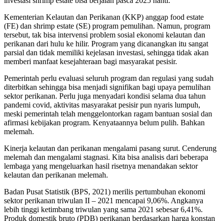
investasi shrimp estate bisa berjalan pasca 2025 nanti.
Kementerian Kelautan dan Perikanan (KKP) anggap food estate
(FE) dan shrimp estate (SE) program pemulihan. Namun, program
tersebut, tak bisa intervensi problem sosial ekonomi kelautan dan
perikanan dari hulu ke hilir. Program yang dicanangkan itu sangat
parsial dan tidak memiliki kejelasan investasi, sehingga tidak akan
memberi manfaat kesejahteraan bagi masyarakat pesisir.
Pemerintah perlu evaluasi seluruh program dan regulasi yang sudah
diterbitkan sehingga bisa menjadi signifikan bagi upaya pemulihan
sektor perikanan. Perlu juga menyadari kondisi selama dua tahun
pandemi covid, aktivitas masyarakat pesisir pun nyaris lumpuh,
meski pemerintah telah menggelontorkan ragam bantuan sosial dan
afirmasi kebijakan program. Kenyataannya belum pulih. Bahkan
melemah.
Kinerja kelautan dan perikanan mengalami pasang surut. Cenderung
melemah dan mengalami stagnasi. Kita bisa analisis dari beberapa
lembaga yang mengeluarkan hasil risetnya menandakan sektor
kelautan dan perikanan melemah.
Badan Pusat Statistik (BPS, 2021) merilis pertumbuhan ekonomi
sektor perikanan triwulan II – 2021 mencapai 9,06%. Angkanya
lebih tinggi ketimbang triwulan yang sama 2021 sebesar 6,41%.
Produk domestik bruto (PDB) perikanan berdasarkan harga konstan