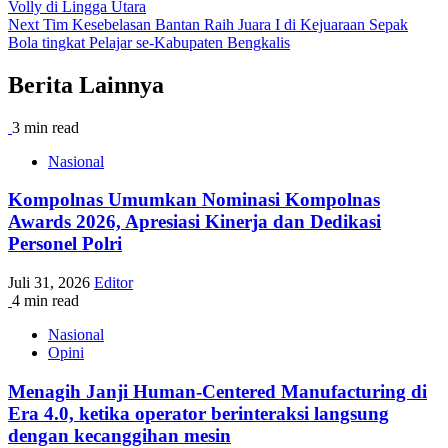
Volly di Lingga Utara
navigation
Next
Tim Kesebelasan Bantan Raih Juara I di Kejuaraan Sepak
Bola tingkat Pelajar se-Kabupaten Bengkalis
Berita Lainnya
3 min read
Nasional
Kompolnas Umumkan Nominasi Kompolnas
Awards 2026, Apresiasi Kinerja dan Dedikasi
Personel Polri
Juli 31, 2026
Editor
4 min read
Nasional
Opini
Menagih Janji Human-Centered Manufacturing di
Era 4.0, ketika operator berinteraksi langsung
dengan kecanggihan mesin