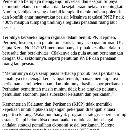
Pemerintah berupaya menggenjot investasi dan ekspor. Supaya
ekonomi kelautan membaik dan kesejahteraan nelayan meningkat.
Namun, kebijakan yang diambil kerapkali menimbulkan polemik
dan konflik antar masyarakat pesisir. Misalnya regulasi PNBP naik
400% maupun tumpang tindihnya regulasi penataan ruang laut
pesisir.
Terbitnya beraneka ragam regulasi dalam bentuk PP, Kepmen,
Permen, Insmen, dan peraturan teknis lainnya sebagai turunan UU
Cipta Kerja No 11/2021 membuat banyak pihak kesulitan dalam
berusaha dan beraktivitas. Cilakanya ada pula aturan bertentangan
dengan UU sektoralnya, seperti peraturan PNBP dan penataan
ruang laut pesisir.
“Menurunnya daya serap pasar terhadap produk hasil perikanan,
lemahnya etos tenaga kerja sangat rendah, manajemen koperasi
perikanan alami pelemahan, dan minimnya hasil ekspor perikanan.
Perhatian pemerintah masih minim, tidak bisa tangkap peluang
pemulihan ekonomi pada subsektor kelautan dan perikanan.”
Kementerian Kelautan dan Perikanan (KKP) tidak memiliki
kepekaan untuk ciptakan lapangan pekerjaan di tengah situasi
seperti sekarang. Walaupun banyak program strategis seperti shrimp
estate. Tetapi belum bisa dimanfaatkan untuk saat ini sebagai
andalan strategi pemulihan ekonomi sosial perikanan. Karena