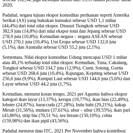
2020.
Padahal, negara tujuan ekspor komoditas perikanan seperti Amerika
Serikat (AS) yang bukukan transaksi sebesar USD 1,1 miliar
(44,4%) dari total nilai ekspor. Disusul Tiongkok sebesar USD
382,9 juta (14,8%) dari nilai ekspor total dan Jepang sebesar USD
278,9 juta (10,8%). Kemudian negara – negara ASEAN sebesar
USD 270,1 juta (10,4%), Uni Eropa sebesar USD 132,0 juta
(5,1%), dan Australia sebesar USD 55,2 juta (2,1%).
Sementara, Nilai ekspor komoditas Udang mencapai USD 1 miliar
atau 40,1% terhadap total nilai ekspor. Kemudian, Tuna, Cakalang,
Tongkol sebesar USD 334,7 juta (12,9%), Cumi, Sotong, Gurita
sebesar USD 268,6 juta (10,4%), Rajungan, Kepiting sebesar USD
256,6 juta (9,9%), Rumput Laut sebesar USD 144,6 juta (5,6%) dan
Layur sebesar USD 44,2 juta (1,7%).
Kemudian, menurut koran tempo, 2021 per Agustus bahwa ekspor
kategori ikan layur (13,37%), kerapu (19,77%), ikan hias (22,49%),
lobster (24,87%), baraccuda (27,28%), bulu babi (29,21%), kakap
Merah (31,56%), mutiara (37,61%), ubur – ubur (39,55%), ikan pari
(43,86%), sirip hiu (70,51 %), sea bream (150,10%), cobia
(159,98%) dan ikan pipil (43,56%).
Padahal menurut data ITC, 2021 Per November bahwa kontribusi