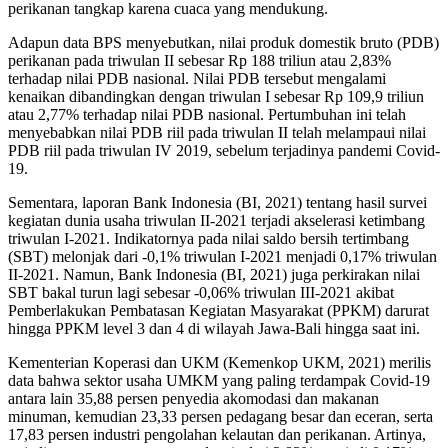
perikanan tangkap karena cuaca yang mendukung.
Adapun data BPS menyebutkan, nilai produk domestik bruto (PDB)
perikanan pada triwulan II sebesar Rp 188 triliun atau 2,83%
terhadap nilai PDB nasional. Nilai PDB tersebut mengalami
kenaikan dibandingkan dengan triwulan I sebesar Rp 109,9 triliun
atau 2,77% terhadap nilai PDB nasional. Pertumbuhan ini telah
menyebabkan nilai PDB riil pada triwulan II telah melampaui nilai
PDB riil pada triwulan IV 2019, sebelum terjadinya pandemi Covid-
19.
Sementara, laporan Bank Indonesia (BI, 2021) tentang hasil survei
kegiatan dunia usaha triwulan II-2021 terjadi akselerasi ketimbang
triwulan I-2021. Indikatornya pada nilai saldo bersih tertimbang
(SBT) melonjak dari -0,1% triwulan I-2021 menjadi 0,17% triwulan
II-2021. Namun, Bank Indonesia (BI, 2021) juga perkirakan nilai
SBT bakal turun lagi sebesar -0,06% triwulan III-2021 akibat
Pemberlakukan Pembatasan Kegiatan Masyarakat (PPKM) darurat
hingga PPKM level 3 dan 4 di wilayah Jawa-Bali hingga saat ini.
Kementerian Koperasi dan UKM (Kemenkop UKM, 2021) merilis
data bahwa sektor usaha UMKM yang paling terdampak Covid-19
antara lain 35,88 persen penyedia akomodasi dan makanan
minuman, kemudian 23,33 persen pedagang besar dan eceran, serta
17,83 persen industri pengolahan kelautan dan perikanan. Artinya,