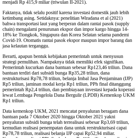
menjadi Rp 415,9 miliar (triwulan II-2021).
Faktanya, tidak selalu positif karena investasi domestik jauh lebih
ketimbang asing. Setidaknya: penelitian Wiradana et al (2021)
bahwa transportasi laut yang berperan dalam rantai pasok (supply
chain) mengalami penurunan ekspor dan impor kargo hingga 14-
18% ke Tiongkok, Singapura dan Korea Selatan selama pandemi
Covid-19. Otomatis rantai pasok ekspor maupun impor barang dan
jasa kelautan terganggu.
Berarti, apapun bentuk kebijakan pemerintah untuk menyusun
strategi pemulihan. Nampaknya tidak memiliki efek signifikan.
Pemerintah kucurkan dana bantuan sebesar Rp123,46 triliun. Dana
bantuan terdiri dari subsidi bunga Rp35,28 triliun, dana
restrukturisasi Rp78,78 triliun, belanja Imbal Jasa Penjaminan (IJP)
Rp5 triliun, jaminan modal kerja Rp1 triliun, PPh final ditanggung
pemerintah Rp2,4 triliun, dan pembiayaan investasi kepada koperasi
lewat Lembaga Pengelola Dana Bergulir (LPDB) Kemenkop UKM
Rp1 triliun.
Data kemenkop UKM, 2021 mencatat penyaluran beragam dana
bantuan pada 7 Oktober 2020 hingga Oktober 2021 yakni
penyaluran subsidi bunga telah terrealisasi sebesar Rp3,69 triliun,
kemudian realisasi penempatan dana untuk rerstrukturisasi capai
Rp78,78 triliun, realisasi belanja IJP capai Rp52,94 miliar.