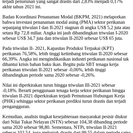
terjadi penurunan yang sangat drastis dari 2,83% menjadi 0,17%
akhir tahun 2021 ini.
Badan Koordinasi Penanaman Modal (BKPM, 2021) melaporkan
bahwa investasi penanaman modal asing (PMA) sektor perikanan
sepanjang triwulan I dan II-2021 stagnan di angka US$ 5,2 juta atau
setara Rp 72,8 miliar. Angka ini jauh dibandingkan triwulan I-2020
sebesar US$ 34,7 juta dan triwulan II-2020 sebesar US$ 65 juta.
Pada triwulan II- 2021, Kapasitas Produksi Terpakai (KPT)
perikanan 76,58%, lebih tinggi ketimbang triwulan II-2020 sebesar
66,39%. Angka ini mengindikasikan industri perikanan nasional tak
dihantui krisis bahan baku ikan. Begitu pula SBT tenaga kerja
perikanan triwulan II-2021 sebesar -0,06%, lebih tinggi
dibandingkan periode sama 2020 sebesar -0,26%.
Nilai ini diperkirakan turun hingga triwulan III-2021 sebesar
-0,18%. Berarti penggunaan tenaga kerja sektor perikanan hingga
triwulan II-2021 diperkirakan terjadi Pemutusan Hubungan Kerja
(PHK) sehingga sektor perikanan prediksi turun drastis dan terjadi
pengangguran.
Kemudian, analisis tingkat kesejahteraan masyarakat pesisir diukur
dari Nilai Tukar Nelayan (NTN) sebesar 104,38 dibanding periode
sama 2020 sebesar 98,80. Sementara, NTPi, triwulan II-2021
sebesar 102,54, juga melonjak drastis dari 99,55 dalam periode sama