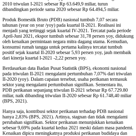
2010 triwulan I-2021 sebesar Rp 63.649,9 miliar, turun
dibandingkan periode sama 2020 sebesar Rp 64.494,5 miliar.
Produk Bomestik Bruto (PDB) nasional tumbuh 7,07 secara
tahunan (year on year /yoy) pada kuartal II-2021. Realisasi ini
menjadi yang tertinggi sejak kuartal IV-2021. Tercatat pada periode
April-Juni 2021, ekspor tumbuh sebesar 31,78 persen yoy, didukung
oleh kenaikan permintaan negara mitra dagang utama. Kemudian,
konsumsi rumah tangga untuk pertama kalinya tercatat tumbuh
positif sejak kuartal II-2020 sebesar 5,93 persen yoy, jauh membaik
dari kinerja kuartal I-2021 -2,22 persen yoy.
Berdasarkan data Badan Pusat Statistik (BPS), ekonomi nasional
pada triwulan II-2021 mengalami pertumbuhan 7,07% dari triwulan
II-2020 (yoy). Dalam capaian tersebut, usaha perikanan termasuk
sektor yang mengalami pertumbuhan signifikan. Sementara itu,
PDB perikanan sepanjang triwulan II-2021 sebesar Rp 67.729.80
miliar, naik dibanding triwulan II-2020 sebesar Rp 61.748,40 miliar
(BPS, 2021).
Hanya saja, kontribusi sektor perikanan terhadap PDB nasional
hanya 2,83% (BPS, 2021). Artinya, stagnan dan tidak mengalami
perubahan signifikan. Sektor perikanan menunjukkan kenaikan
sebesar 9,69% pada kuartal kedua 2021 meski dalam masa pandemi.
Kenaikan dipicu meningkatnya produksi perikanan budidaya dan