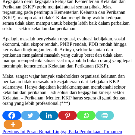
Kegagalan demi kegagalan kebijakan Kementerian Kelautan dan
Perikanan (KKP) perlu menjadi atensi semua pihak. Jelas,
tergantung pada pemimpin Kementerian Kelautan dan Perikanan
(KKP), mampu atau tidak?. Kalau menghitung waktu kedepan,
serasa tidak akan mampu untuk bekerja lebih baik dalam perbaikan
sektor – sektor kelautan dan perikanan.
Apalagi, masalah penyelsaian regulasi, evaluasi kebijakan, sosial
ekonomi, nilai ekspor rendah, PNBP rendah, PDB rendah hingga
kerusakan lingkungan terjadi. Artinya, sektor kelautan dan
perikanan mengalami masalah yang cukup berat dan tidak akan
mampu memperbaiki situasi saat ini, apabila bukan orang yang tepat
memimpin kementerian Kelautan dan Perikanan (KKP).
Maka, sangat wajar banyak stakeholders organisasi kelautan dan
perikanan tidak merasakan kesejahteraan dari kebijakan KKP
selamanya. Hanya dapatkan ketidakmampuan membenahi sektor
kelautan dan perikanan. Jadi solusi dari kegagalan kinerja sektor
Kelautan – Perikanan: Menteri KKP harus segera di ganti dengan
orang yang lebih professional.(***)
Post
Previous
Ini Pesan Bupati Lingga, Pada Pembukaan Turnamen