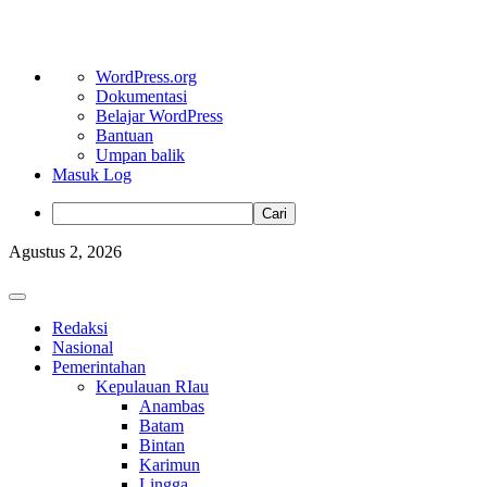
Tentang
WordPress.org
WordPress
Dokumentasi
Belajar WordPress
Bantuan
Umpan balik
Masuk Log
Cari
Skip
Agustus 2, 2026
to
content
Primary
Menu
Redaksi
Nasional
Pemerintahan
Kepulauan RIau
Anambas
Batam
Bintan
Karimun
Lingga