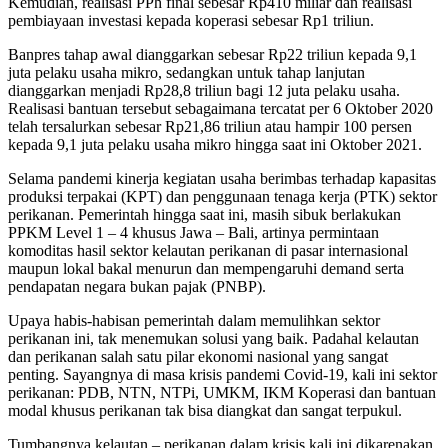
Kemudian, realisasi PPh final sebesar Rp410 miliar dan realisasi
pembiayaan investasi kepada koperasi sebesar Rp1 triliun.
Banpres tahap awal dianggarkan sebesar Rp22 triliun kepada 9,1
juta pelaku usaha mikro, sedangkan untuk tahap lanjutan
dianggarkan menjadi Rp28,8 triliun bagi 12 juta pelaku usaha.
Realisasi bantuan tersebut sebagaimana tercatat per 6 Oktober 2020
telah tersalurkan sebesar Rp21,86 triliun atau hampir 100 persen
kepada 9,1 juta pelaku usaha mikro hingga saat ini Oktober 2021.
Selama pandemi kinerja kegiatan usaha berimbas terhadap kapasitas
produksi terpakai (KPT) dan penggunaan tenaga kerja (PTK) sektor
perikanan. Pemerintah hingga saat ini, masih sibuk berlakukan
PPKM Level 1 – 4 khusus Jawa – Bali, artinya permintaan
komoditas hasil sektor kelautan perikanan di pasar internasional
maupun lokal bakal menurun dan mempengaruhi demand serta
pendapatan negara bukan pajak (PNBP).
Upaya habis-habisan pemerintah dalam memulihkan sektor
perikanan ini, tak menemukan solusi yang baik. Padahal kelautan
dan perikanan salah satu pilar ekonomi nasional yang sangat
penting. Sayangnya di masa krisis pandemi Covid-19, kali ini sektor
perikanan: PDB, NTN, NTPi, UMKM, IKM Koperasi dan bantuan
modal khusus perikanan tak bisa diangkat dan sangat terpukul.
Tumbangnya kelautan – perikanan dalam krisis kali ini dikarenakan