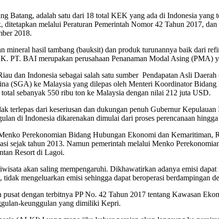
tang, adalah satu dari 18 total KEK yang ada di Indonesia yang t
 ditetapkan melalui Peraturan Pemerintah Nomor 42 Tahun 2017, dan 
mber 2018.
 mineral hasil tambang (bauksit) dan produk turunannya baik dari ref
K. PT. BAI merupakan perusahaan Penanaman Modal Asing (PMA) yan
u dan Indonesia sebagai salah satu sumber Pendapatan Asli Daerah (
na (SGA) ke Malaysia yang dilepas oleh Menteri Koordinator Bidang P
total sebanyak 550 ribu ton ke Malaysia dengan nilai 212 juta USD.
dak terlepas dari keseriusan dan dukungan penuh Gubernur Kepulau
lan di Indonesia dikarenakan dimulai dari proses perencanaan hingg
i Menko Perekonomian Bidang Hubungan Ekonomi dan Kemaritiman, Rob
asi sejak tahun 2013. Namun pemerintah melalui Menko Perekonomian s
tan Resort di Lagoi.
iwisata akan saling mempengaruhi. Dikhawatirkan adanya emisi dapat
 tidak mengeluarkan emisi sehingga dapat beroperasi berdampingan de
h pusat dengan terbitnya PP No. 42 Tahun 2017 tentang Kawasan Ek
gulan-keunggulan yang dimiliki Kepri.