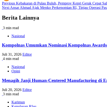
Post
Previous
Kebakaran di Pulau Buluh, Pemprov Kepri Gerak Cepat Sa
Next
Ansar Ahmad Ajak Menko Perkenomian RI, Tinjau Operasi Pas
navigation
Berita Lainnya
3 min read
Nasional
Kompolnas Umumkan Nominasi Kompolnas Awards 2026
Juli 31, 2026
Editor
4 min read
Nasional
Opini
Menagih Janji Human-Centered Manufacturing di Era
Juli 20, 2026
Editor
3 min read
Karimun
Kepulauan RIau