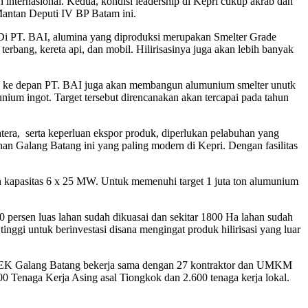
internasional. Kedua, kondisi leadership di Kepri cukup akrab dan
Mantan Deputi IV BP Batam ini.
. Di PT. BAI, alumina yang diproduksi merupakan Smelter Grade
rbang, kereta api, dan mobil. Hilirisasinya juga akan lebih banyak
si ke depan PT. BAI juga akan membangun alumunium smelter unutk
m ingot. Target tersebut direncanakan akan tercapai pada tahun
ra, serta keperluan ekspor produk, diperlukan pelabuhan yang
n Galang Batang ini yang paling modern di Kepri. Dengan fasilitas
 kapasitas 6 x 25 MW. Untuk memenuhi target 1 juta ton alumunium
 persen luas lahan sudah dikuasai dan sekitar 1800 Ha lahan sudah
ggi untuk berinvestasi disana mengingat produk hilirisasi yang luar
i KEK Galang Batang bekerja sama dengan 27 kontraktor dan UMKM
00 Tenaga Kerja Asing asal Tiongkok dan 2.600 tenaga kerja lokal.