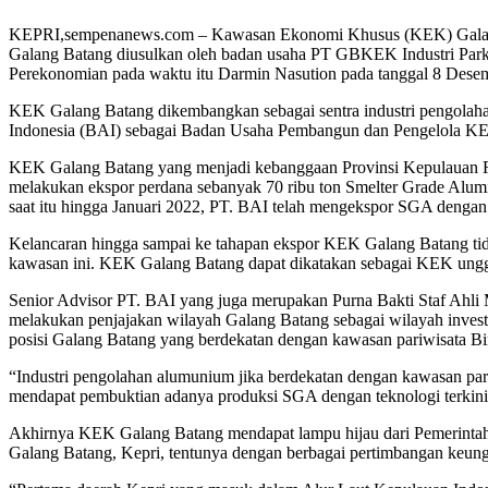
KEPRI,sempenanews.com – Kawasan Ekonomi Khusus (KEK) Galang Ba
Galang Batang diusulkan oleh badan usaha PT GBKEK Industri Park,
Perekonomian pada waktu itu Darmin Nasution pada tanggal 8 Dese
KEK Galang Batang dikembangkan sebagai sentra industri pengolahan
Indonesia (BAI) sebagai Badan Usaha Pembangun dan Pengelola KE
KEK Galang Batang yang menjadi kebanggaan Provinsi Kepulauan Ria
melakukan ekspor perdana sebanyak 70 ribu ton Smelter Grade Alumi
saat itu hingga Januari 2022, PT. BAI telah mengekspor SGA dengan 
Kelancaran hingga sampai ke tahapan ekspor KEK Galang Batang ti
kawasan ini. KEK Galang Batang dapat dikatakan sebagai KEK unggu
Senior Advisor PT. BAI yang juga merupakan Purna Bakti Staf Ahl
melakukan penjajakan wilayah Galang Batang sebagai wilayah invest
posisi Galang Batang yang berdekatan dengan kawasan pariwisata Bin
“Industri pengolahan alumunium jika berdekatan dengan kawasan par
mendapat pembuktian adanya produksi SGA dengan teknologi terkini,
Akhirnya KEK Galang Batang mendapat lampu hijau dari Pemerinta
Galang Batang, Kepri, tentunya dengan berbagai pertimbangan keung