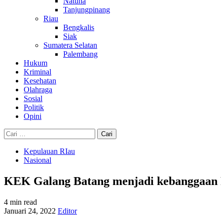
Natuna
Tanjungpinang
Riau
Bengkalis
Siak
Sumatera Selatan
Palembang
Hukum
Kriminal
Kesehatan
Olahraga
Sosial
Politik
Opini
Cari
untuk:
Kepulauan RIau
Nasional
KEK Galang Batang menjadi kebanggaan P
4 min read
Januari 24, 2022
Editor