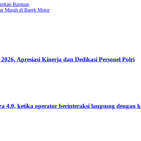
lurkan Bantuan
ar Murah di Barek Motor
, Apresiasi Kinerja dan Dedikasi Personel Polri
 4.0, ketika operator berinteraksi langsung dengan 