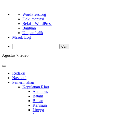
Tentang
WordPress.org
WordPress
Dokumentasi
Belajar WordPress
Bantuan
Umpan balik
Masuk Log
Cari
Skip
Agustus 7, 2026
to
content
Primary
Menu
Redaksi
Nasional
Pemerintahan
Kepulauan RIau
Anambas
Batam
Bintan
Karimun
Lingga