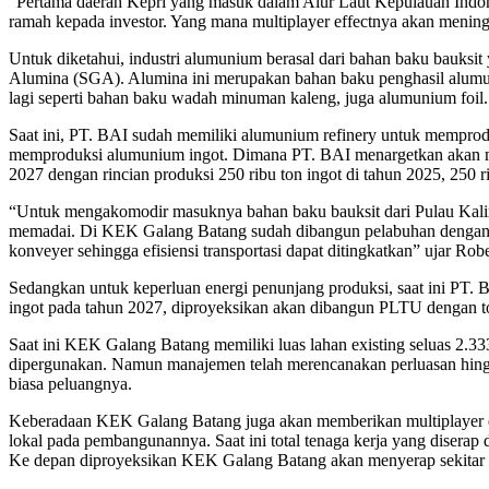
“Pertama daerah Kepri yang masuk dalam Alur Laut Kepulauan Indones
ramah kepada investor. Yang mana multiplayer effectnya akan menin
Untuk diketahui, industri alumunium berasal dari bahan baku bauksi
Alumina (SGA). Alumina ini merupakan bahan baku penghasil alumunium
lagi seperti bahan baku wadah minuman kaleng, juga alumunium foil.
Saat ini, PT. BAI sudah memiliki alumunium refinery untuk mempro
memproduksi alumunium ingot. Dimana PT. BAI menargetkan akan mem
2027 dengan rincian produksi 250 ribu ton ingot di tahun 2025, 250 r
“Untuk mengakomodir masuknya bahan baku bauksit dari Pulau Kalim
memadai. Di KEK Galang Batang sudah dibangun pelabuhan dengan kap
konveyer sehingga efisiensi transportasi dapat ditingkatkan” ujar Robe
Sedangkan untuk keperluan energi penunjang produksi, saat ini PT
ingot pada tahun 2027, diproyeksikan akan dibangun PLTU dengan t
Saat ini KEK Galang Batang memiliki luas lahan existing seluas 2.3
dipergunakan. Namun manajemen telah merencanakan perluasan hingga l
biasa peluangnya.
Keberadaan KEK Galang Batang juga akan memberikan multiplayer e
lokal pada pembangunannya. Saat ini total tenaga kerja yang diserap
Ke depan diproyeksikan KEK Galang Batang akan menyerap sekitar 2