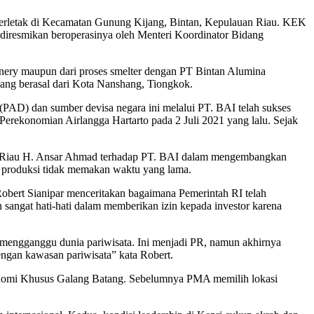
erletak di Kecamatan Gunung Kijang, Bintan, Kepulauan Riau. KEK
diresmikan beroperasinya oleh Menteri Koordinator Bidang
inery maupun dari proses smelter dengan PT Bintan Alumina
g berasal dari Kota Nanshang, Tiongkok.
PAD) dan sumber devisa negara ini melalui PT. BAI telah sukses
erekonomian Airlangga Hartarto pada 2 Juli 2021 yang lalu. Sejak
an Riau H. Ansar Ahmad terhadap PT. BAI dalam mengembangkan
a produksi tidak memakan waktu yang lama.
ert Sianipar menceritakan bagaimana Pemerintah RI telah
angat hati-hati dalam memberikan izin kepada investor karena
 mengganggu dunia pariwisata. Ini menjadi PR, namun akhirnya
ngan kawasan pariwisata” kata Robert.
onomi Khusus Galang Batang. Sebelumnya PMA memilih lokasi