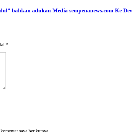
dul” bahkan adukan Media sempenanews.com Ke Dewa
dai
*
 komentar saya berikutnya.