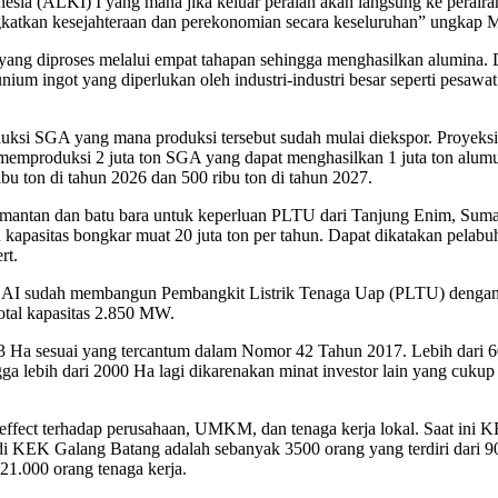
ia (ALKI) I yang mana jika keluar peraian akan langsung ke perairan 
gkatkan kesejahteraan dan perekonomian secara keseluruhan” ungkap 
t yang diproses melalui empat tahapan sehingga menghasilkan alumina
 ingot yang diperlukan oleh industri-industri besar seperti pesawat te
duksi SGA yang mana produksi tersebut sudah mulai diekspor. Proyek
produksi 2 juta ton SGA yang dapat menghasilkan 1 juta ton alumuniu
ibu ton di tahun 2026 dan 500 ribu ton di tahun 2027.
antan dan batu bara untuk keperluan PLTU dari Tanjung Enim, Sumate
asitas bongkar muat 20 juta ton per tahun. Dapat dikatakan pelabuha
rt.
. BAI sudah membangun Pembangkit Listrik Tenaga Uap (PLTU) dengan
otal kapasitas 2.850 MW.
33 Ha sesuai yang tercantum dalam Nomor 42 Tahun 2017. Lebih dari 60
ebih dari 2000 Ha lagi dikarenakan minat investor lain yang cukup tin
ffect terhadap perusahaan, UMKM, dan tenaga kerja lokal. Saat in
 di KEK Galang Batang adalah sebanyak 3500 orang yang terdiri dari 9
1.000 orang tenaga kerja.