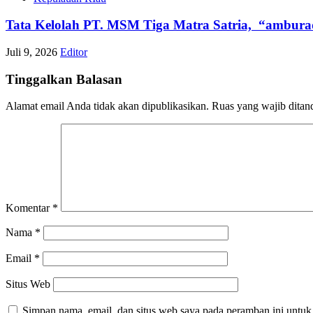
Tata Kelolah PT. MSM Tiga Matra Satria, “ambura
Juli 9, 2026
Editor
Tinggalkan Balasan
Alamat email Anda tidak akan dipublikasikan.
Ruas yang wajib ditan
Komentar
*
Nama
*
Email
*
Situs Web
Simpan nama, email, dan situs web saya pada peramban ini untuk