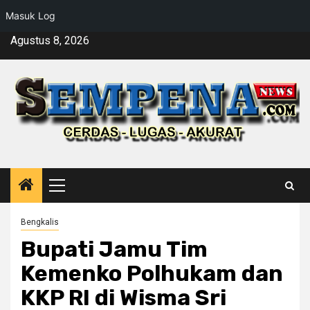
Masuk Log
Skip
Agustus 8, 2026
to
content
Primary
Menu
Bengkalis
Bupati Jamu Tim
Kemenko Polhukam dan
KKP RI di Wisma Sri