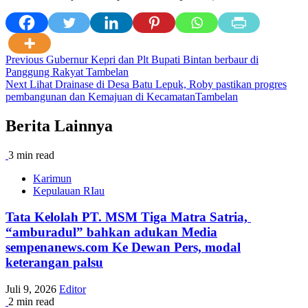
Post
Previous
Gubernur Kepri dan Plt Bupati Bintan berbaur di
Panggung Rakyat Tambelan
navigation
Next
Lihat Drainase di Desa Batu Lepuk, Roby pastikan progres
pembangunan dan Kemajuan di KecamatanTambelan
Berita Lainnya
3 min read
Karimun
Kepulauan RIau
Tata Kelolah PT. MSM Tiga Matra Satria,
“amburadul” bahkan adukan Media
sempenanews.com Ke Dewan Pers, modal
keterangan palsu
Juli 9, 2026
Editor
2 min read