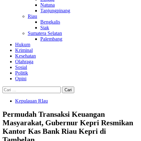
Natuna
Tanjungpinang
Riau
Bengkalis
Siak
Sumatera Selatan
Palembang
Hukum
Kriminal
Kesehatan
Olahraga
Sosial
Politik
Opini
Cari
untuk:
Kepulauan RIau
Permudah Transaksi Keuangan
Masyarakat, Gubernur Kepri Resmikan
Kantor Kas Bank Riau Kepri di
Tambelan