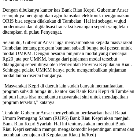
Dengan dibukanya kantor kas Bank Riau Kepri, Gubernur Ansar
selanjutnya menginginkan agar transaksi elektronik menggunakan
QRIS bisa segera dilakukan di Tambelan. Hal ini sebagai wujud
modernisasi dan digitalisasi transaksi keuangan seperti yang telah
diterapkan di pulau Penyengat.
Selain itu, Gubernur Ansar juga menyampaikan kepada masyarakat
Tambelan tentang program bantuan subsidi bunga nol persen untuk
modal UMKM. Dengan besaran pinjaman modal yang mencapai
Rp20 juta per UMKM, bunga dari pinjaman modal tersebut
ditanggung sepenuhnya oleh Pemerintah Provinsi Kepulauan Riau.
Sehingga pelaku UMKM hanya perlu mengembalikan pinjaman
modal tanpa disertai bunganya.
“Masyarakat Kepri di daerah lain sudah banyak memanfaatkan
program subsidi bunga itu, kantor kas Bank Riau Kepri di Tambelan
ini pun harus bisa membantu masyarakat sini untuk mendapatkan
program tersebut,” katanya.
Terakhir, Gubernur Ansar menyebutkan berdasarkan hasil Rapat
Umum Pemegang Saham (RUPS) Bank Riau Kepri akan menjadi
Bank Riau Kepri Syariah. Hal ini tentunya akan membuat Bank
Riau Kepri semakin mampu mengakomodir kepentingan ummat dan
membuat kemajuan di Kepulauan Riau.(jlu/Red)