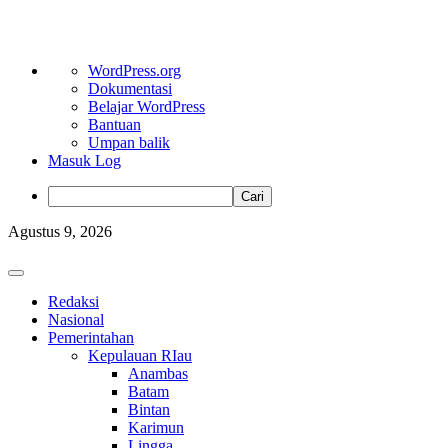
Tentang
WordPress.org
WordPress
Dokumentasi
Belajar WordPress
Bantuan
Umpan balik
Masuk Log
Cari
Skip
Agustus 9, 2026
to
content
Primary
Menu
Redaksi
Nasional
Pemerintahan
Kepulauan RIau
Anambas
Batam
Bintan
Karimun
Lingga