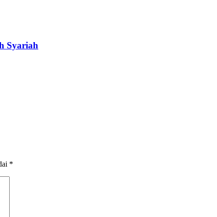
h Syariah
dai
*