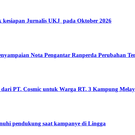
k kesiapan Jurnalis UKJ pada Oktober 2026
Penyampaian Nota Pengantar Ranperda Perubahan T
 dari PT. Cosmic untuk Warga RT. 3 Kampung Mela
penuhi pendukung saat kampanye di Lingga