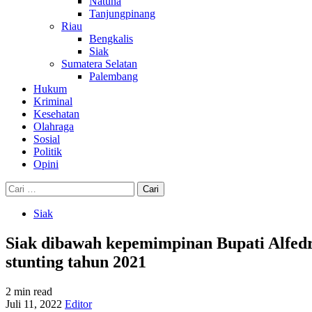
Natuna
Tanjungpinang
Riau
Bengkalis
Siak
Sumatera Selatan
Palembang
Hukum
Kriminal
Kesehatan
Olahraga
Sosial
Politik
Opini
Cari
untuk:
Siak
Siak dibawah kepemimpinan Bupati Alfedri
stunting tahun 2021
2 min read
Juli 11, 2022
Editor