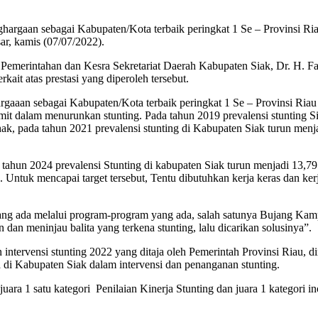
an sebagai Kabupaten/Kota terbaik peringkat 1 Se – Provinsi Riau p
r, kamis (07/07/2022).
en Pemerintahan dan Kesra Sekretariat Daerah Kabupaten Siak, Dr. H. 
kait atas prestasi yang diperoleh tersebut.
gaaan sebagai Kabupaten/Kota terbaik peringkat 1 Se – Provinsi Riau p
t dalam menurunkan stunting. Pada tahun 2019 prevalensi stunting Siak
k, pada tahun 2021 prevalensi stunting di Kabupaten Siak turun menja
hun 2024 prevalensi Stunting di kabupaten Siak turun menjadi 13,79 
ntuk mencapai target tersebut, Tentu dibutuhkan kerja keras dan kerja
ng ada melalui program-program yang ada, salah satunya Bujang Kamp
dan meninjau balita yang terkena stunting, lalu dicarikan solusinya”.
 intervensi stunting 2022 yang ditaja oleh Pemerintah Provinsi Riau,
di Kabupaten Siak dalam intervensi dan penanganan stunting.
ara 1 satu kategori Penilaian Kinerja Stunting dan juara 1 kategori ino