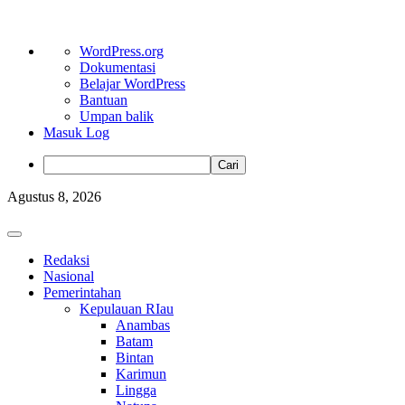
Tentang
WordPress.org
WordPress
Dokumentasi
Belajar WordPress
Bantuan
Umpan balik
Masuk Log
Cari
Skip
Agustus 8, 2026
to
content
Primary
Menu
Redaksi
Nasional
Pemerintahan
Kepulauan RIau
Anambas
Batam
Bintan
Karimun
Lingga