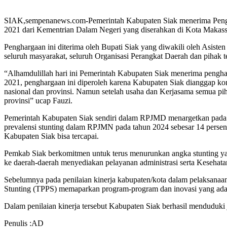
SIAK,sempenanews.com-Pemerintah Kabupaten Siak menerima Pengharga
2021 dari Kementrian Dalam Negeri yang diserahkan di Kota Makassa
Penghargaan ini diterima oleh Bupati Siak yang diwakili oleh Asist
seluruh masyarakat, seluruh Organisasi Perangkat Daerah dan pihak ter
“Alhamdulillah hari ini Pemerintah Kabupaten Siak menerima penghar
2021, penghargaan ini diperoleh karena Kabupaten Siak dianggap komi
nasional dan provinsi. Namun setelah usaha dan Kerjasama semua piha
provinsi” ucap Fauzi.
Pemerintah Kabupaten Siak sendiri dalam RPJMD menargetkan pada ta
prevalensi stunting dalam RPJMN pada tahun 2024 sebesar 14 persen. U
Kabupaten Siak bisa tercapai.
Pemkab Siak berkomitmen untuk terus menurunkan angka stunting ya
ke daerah-daerah menyediakan pelayanan administrasi serta Kesehatan 
Sebelumnya pada penilaian kinerja kabupaten/kota dalam pelaksanaan
Stunting (TPPS) memaparkan program-program dan inovasi yang ada 
Dalam penilaian kinerja tersebut Kabupaten Siak berhasil menduduki ju
Penulis :AD