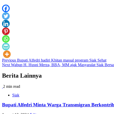
Post
Previous
Bupati Alfedri hadiri Khitan massal program Siak Sehat
Next
Wabup H. Husni Merza, BBA, MM ajak Masyaralat Siak Bersa
navigation
Berita Lainnya
2 min read
Siak
Bupati Alfedri Minta Warga Transmigran Berkontrib