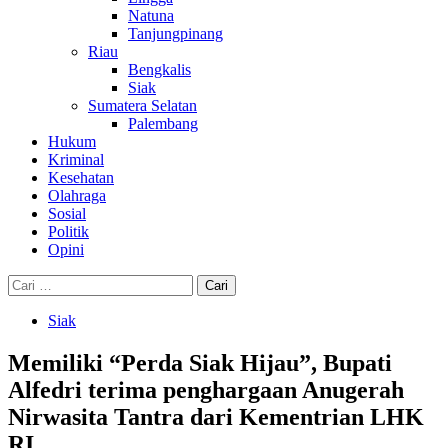
Natuna
Tanjungpinang
Riau
Bengkalis
Siak
Sumatera Selatan
Palembang
Hukum
Kriminal
Kesehatan
Olahraga
Sosial
Politik
Opini
Cari
untuk:
Siak
Memiliki “Perda Siak Hijau”, Bupati
Alfedri terima penghargaan Anugerah
Nirwasita Tantra dari Kementrian LHK
RI