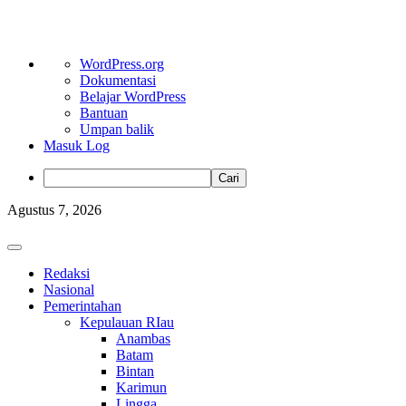
Tentang
WordPress.org
WordPress
Dokumentasi
Belajar WordPress
Bantuan
Umpan balik
Masuk Log
Cari
Skip
Agustus 7, 2026
to
content
Primary
Menu
Redaksi
Nasional
Pemerintahan
Kepulauan RIau
Anambas
Batam
Bintan
Karimun
Lingga