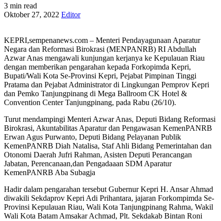
3 min read
Oktober 27, 2022
Editor
KEPRI,sempenanews.com – Menteri Pendayagunaan Aparatur
Negara dan Reformasi Birokrasi (MENPANRB) RI Abdullah
Azwar Anas mengawali kunjungan kerjanya ke Kepulauan Riau
dengan memberikan pengarahan kepada Forkopimda Kepri,
Bupati/Wali Kota Se-Provinsi Kepri, Pejabat Pimpinan Tinggi
Pratama dan Pejabat Administrator di Lingkungan Pemprov Kepri
dan Pemko Tanjungpinang di Mega Ballroom CK Hotel &
Convention Center Tanjungpinang, pada Rabu (26/10).
Turut mendampingi Menteri Azwar Anas, Deputi Bidang Reformasi
Birokrasi, Akuntabilitas Aparatur dan Pengawasan KemenPANRB
Erwan Agus Purwanto, Deputi Bidang Pelayanan Publik
KemenPANRB Diah Natalisa, Staf Ahli Bidang Pemerintahan dan
Otonomi Daerah Jufri Rahman, Asisten Deputi Perancangan
Jabatan, Perencanaan,dan Pengadaaan SDM Aparatur
KemenPANRB Aba Subagja
Hadir dalam pengarahan tersebut Gubernur Kepri H. Ansar Ahmad
diwakili Sekdaprov Kepri Adi Prihantara, jajaran Forkompimda Se-
Provinsi Kepulauan Riau, Wali Kota Tanjungpinang Rahma, Wakil
Wali Kota Batam Amsakar Achmad, Plt. Sekdakab Bintan Roni