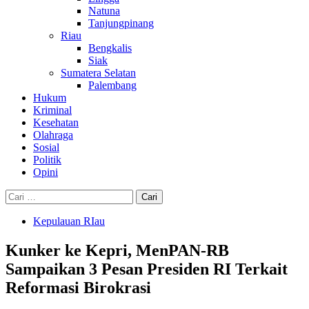
Natuna
Tanjungpinang
Riau
Bengkalis
Siak
Sumatera Selatan
Palembang
Hukum
Kriminal
Kesehatan
Olahraga
Sosial
Politik
Opini
Cari
untuk:
Kepulauan RIau
Kunker ke Kepri, MenPAN-RB
Sampaikan 3 Pesan Presiden RI Terkait
Reformasi Birokrasi