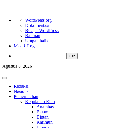
Tentang
WordPress.org
WordPress
Dokumentasi
Belajar WordPress
Bantuan
Umpan balik
Masuk Log
Cari
Skip
Agustus 8, 2026
to
content
Primary
Menu
Redaksi
Nasional
Pemerintahan
Kepulauan RIau
Anambas
Batam
Bintan
Karimun
Lingga