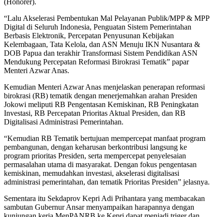
(Honorer).
“Lalu Akselerasi Pembentukan Mal Pelayanan Publik/MPP & MPP
Digital di Seluruh Indonesia, Penguatan Sistem Pemerintahan
Berbasis Elektronik, Percepatan Penyusunan Kebijakan
Kelembagaan, Tata Kelola, dan ASN Menuju IKN Nusantara &
DOB Papua dan terakhir Transformasi Sistem Pendidikan ASN
Mendukung Percepatan Reformasi Birokrasi Tematik” papar
Menteri Azwar Anas.
Kemudian Menteri Azwar Anas menjelaskan penerapan reformasi
birokrasi (RB) tematik dengan menerjemahkan arahan Presiden
Jokowi meliputi RB Pengentasan Kemiskinan, RB Peningkatan
Investasi, RB Percepatan Prioritas Aktual Presiden, dan RB
Digitalisasi Administrasi Pemerintahan.
“Kemudian RB Tematik bertujuan mempercepat manfaat program
pembangunan, dengan keharusan berkontribusi langsung ke
program prioritas Presiden, serta mempercepat penyelesaian
permasalahan utama di masyarakat. Dengan fokus pengentasan
kemiskinan, memudahkan investasi, akselerasi digitalisasi
administrasi pemerintahan, dan tematik Prioritas Presiden” jelasnya.
Sementara itu Sekdaprov Kepri Adi Prihantara yang membacakan
sambutan Gubernur Ansar menyampaikan harapannya dengan
kunjungan kerja MenPANRB ke Kepri dapat menjadi triger dan