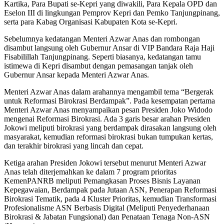
Kartika, Para Bupati se-Kepri yang diwakili, Para Kepala OPD dan
Eselon III di lingkungan Pemprov Kepri dan Pemko Tanjungpinang,
serta para Kabag Organisasi Kabupaten Kota se-Kepri.
Sebelumnya kedatangan Menteri Azwar Anas dan rombongan
disambut langsung oleh Gubernur Ansar di VIP Bandara Raja Haji
Fisabilillah Tanjungpinang. Seperti biasanya, kedatangan tamu
istimewa di Kepri disambut dengan pemasangan tanjak oleh
Gubernur Ansar kepada Menteri Azwar Anas.
Menteri Azwar Anas dalam arahannya mengambil tema “Bergerak
untuk Reformasi Birokrasi Berdampak”. Pada kesempatan pertama
Menteri Azwar Anas menyampaikan pesan Presiden Joko Widodo
mengenai Reformasi Birokrasi. Ada 3 garis besar arahan Presiden
Jokowi meliputi birokrasi yang berdampak dirasakan langsung oleh
masyarakat, kemudian reformasi birokrasi bukan tumpukan kertas,
dan terakhir birokrasi yang lincah dan cepat.
Ketiga arahan Presiden Jokowi tersebut menurut Menteri Azwar
Anas telah diterjemahkan ke dalam 7 program prioritas
KemenPANRB meliputi Pemangkasan Proses Bisnis Layanan
Kepegawaian, Berdampak pada Jutaan ASN, Penerapan Reformasi
Birokrasi Tematik, pada 4 Kluster Prioritas, kemudian Transformasi
Profesionalisme ASN Berbasis Digital (Meliputi Penyederhanaan
Birokrasi & Jabatan Fungsional) dan Penataan Tenaga Non-ASN