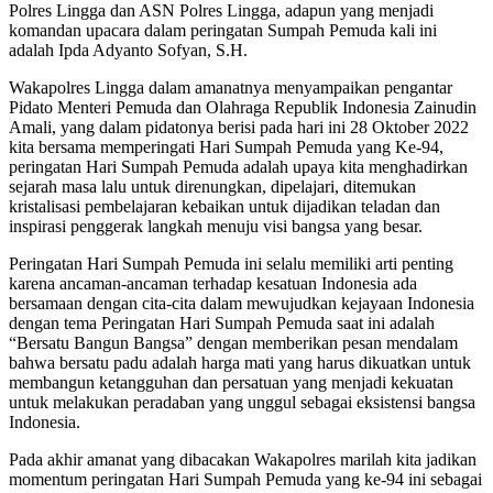
Polres Lingga dan ASN Polres Lingga, adapun yang menjadi
komandan upacara dalam peringatan Sumpah Pemuda kali ini
adalah Ipda Adyanto Sofyan, S.H.
Wakapolres Lingga dalam amanatnya menyampaikan pengantar
Pidato Menteri Pemuda dan Olahraga Republik Indonesia Zainudin
Amali, yang dalam pidatonya berisi pada hari ini 28 Oktober 2022
kita bersama memperingati Hari Sumpah Pemuda yang Ke-94,
peringatan Hari Sumpah Pemuda adalah upaya kita menghadirkan
sejarah masa lalu untuk direnungkan, dipelajari, ditemukan
kristalisasi pembelajaran kebaikan untuk dijadikan teladan dan
inspirasi penggerak langkah menuju visi bangsa yang besar.
Peringatan Hari Sumpah Pemuda ini selalu memiliki arti penting
karena ancaman-ancaman terhadap kesatuan Indonesia ada
bersamaan dengan cita-cita dalam mewujudkan kejayaan Indonesia
dengan tema Peringatan Hari Sumpah Pemuda saat ini adalah
“Bersatu Bangun Bangsa” dengan memberikan pesan mendalam
bahwa bersatu padu adalah harga mati yang harus dikuatkan untuk
membangun ketangguhan dan persatuan yang menjadi kekuatan
untuk melakukan peradaban yang unggul sebagai eksistensi bangsa
Indonesia.
Pada akhir amanat yang dibacakan Wakapolres marilah kita jadikan
momentum peringatan Hari Sumpah Pemuda yang ke-94 ini sebagai