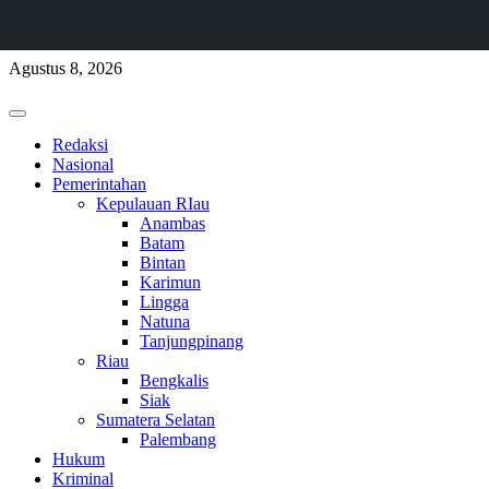
Skip
Agustus 8, 2026
to
content
Primary
Menu
Redaksi
Nasional
Pemerintahan
Kepulauan RIau
Anambas
Batam
Bintan
Karimun
Lingga
Natuna
Tanjungpinang
Riau
Bengkalis
Siak
Sumatera Selatan
Palembang
Hukum
Kriminal