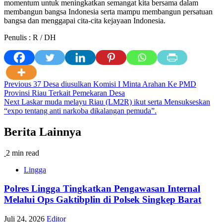
momentum untuk meningkatkan semangat kita bersama dalam
membangun bangsa Indonesia serta mampu membangun persatuan
bangsa dan menggapai cita-cita kejayaan Indonesia.
Penulis : R / DH
Post
Previous
37 Desa diusulkan Komisi I Minta Arahan Ke PMD
Provinsi Riau Terkait Pemekaran Desa
navigation
Next
Laskar muda melayu Riau (LM2R) ikut serta Mensukseskan
“expo tentang anti narkoba dikalangan pemuda”.
Berita Lainnya
2 min read
Lingga
Polres Lingga Tingkatkan Pengawasan Internal
Melalui Ops Gaktibplin di Polsek Singkep Barat
Juli 24, 2026
Editor