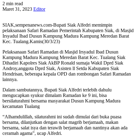
2 min read
Maret 31, 2023
Editor
SIAK,sempenanews.com-Bupati Siak Alfedri memimpin
pelaksanaan Safari Ramadan Pemerintah Kabupaten Siak, di Masjid
Irsyadul Ibad Dusun Kampung Madura Kampung Meredan Barat
Kec. Tualang.Kamis(30/3/23)
Pelaksanaan Safari Ramadan di Masjid Irsyadul Ibad Dusun
Kampung Madura Kampung Meredan Barat Kec. Tualang Siak
Dihadiri Kapolres Siak AkBP Ronald sumaja Wakil Dprd Siak
Androy,anggota Dprd Siak, Asisten ll Setda Kabupaten Siak
Hendrisan, beberapa kepala OPD dan rombongan Safari Ramadan
lainnya.
Dalam sambutannya, Bupati Siak Alfedri terlebih dahulu
mengucapkan syukur dimalam Ramadan ke 9 ini, bisa
bersilaturahmi bersama masyarakat Dusun Kampung Madura
kecamatan Tualang
“Alhamdulillah, silaturahmi ini sudah dimulai dari buka puasa
bersama, dilanjutkan dengan salat magrib berjamaah, makan
bersama, salat isya dan terawih berjamaah dan nantinya akan ada
ceramah agama”, ucap Alfedri.