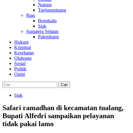
Natuna
Tanjungpinang
Riau
Bengkalis
Siak
Sumatera Selatan
Palembang
Hukum
Kriminal
Kesehatan
Olahraga
Sosial
Politik
Opini
Cari
untuk:
Siak
Safari ramadhan di kecamatan tualang,
Bupati Alfedri sampaikan pelayanan
tidak pakai lamo