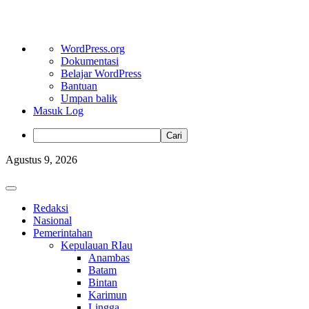
Tentang
WordPress.org
WordPress
Dokumentasi
Belajar WordPress
Bantuan
Umpan balik
Masuk Log
Cari
Skip
Agustus 9, 2026
to
content
Primary
Menu
Redaksi
Nasional
Pemerintahan
Kepulauan RIau
Anambas
Batam
Bintan
Karimun
Lingga