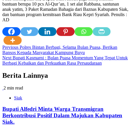
bantuan berupa 10 pcs Al-Qur’an, 1 set alat Rabbana, santunan
anak yatim, 3 Paket Ramadan Bahagia dari Baznas Kabupaten Siak,
dan bantuan program kemitraan Bank Riau Kepri Syariah. Penulis :
AD
Post
Previous
Polres Bintan Berbagi, Selama Bulan Puasa, Berikan
Bansos Kepada Masyarakat Kampung Buyu
navigation
Next
Bupati Kasmarni : Bulan Puasa Momentum Yang Tepat Untuk
Berbagi Kebaikan dan Perkuatkan Rasa Persaudaraan
Berita Lainnya
2 min read
Siak
Bupati Alfedri Minta Warga Transmigran
Berkontribusi Positif Dalam Majukan Kabupaten
Siak.