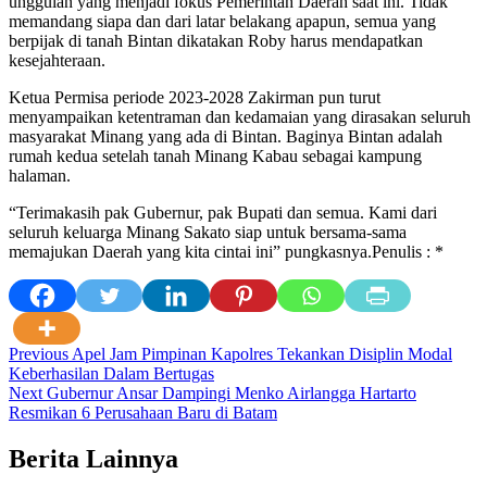
unggulan yang menjadi fokus Pemerintah Daerah saat ini. Tidak
memandang siapa dan dari latar belakang apapun, semua yang
berpijak di tanah Bintan dikatakan Roby harus mendapatkan
kesejahteraan.
Ketua Permisa periode 2023-2028 Zakirman pun turut
menyampaikan ketentraman dan kedamaian yang dirasakan seluruh
masyarakat Minang yang ada di Bintan. Baginya Bintan adalah
rumah kedua setelah tanah Minang Kabau sebagai kampung
halaman.
“Terimakasih pak Gubernur, pak Bupati dan semua. Kami dari
seluruh keluarga Minang Sakato siap untuk bersama-sama
memajukan Daerah yang kita cintai ini” pungkasnya.Penulis : *
Post
Previous
Apel Jam Pimpinan Kapolres Tekankan Disiplin Modal
Keberhasilan Dalam Bertugas
navigation
Next
Gubernur Ansar Dampingi Menko Airlangga Hartarto
Resmikan 6 Perusahaan Baru di Batam
Berita Lainnya