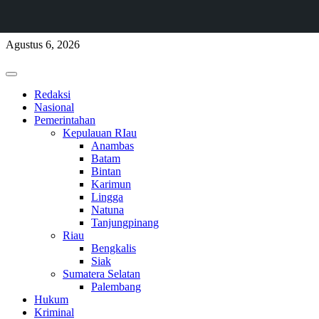
Skip
Agustus 6, 2026
to
content
Primary
Menu
Redaksi
Nasional
Pemerintahan
Kepulauan RIau
Anambas
Batam
Bintan
Karimun
Lingga
Natuna
Tanjungpinang
Riau
Bengkalis
Siak
Sumatera Selatan
Palembang
Hukum
Kriminal