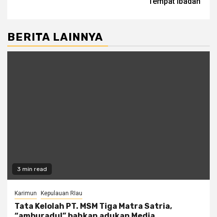
Tempat Ibadah
BERITA LAINNYA
3 min read
Karimun
Kepulauan RIau
Tata Kelolah PT. MSM Tiga Matra Satria,
“amburadul” bahkan adukan Media