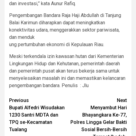
dan investasi,” kata Aunur Rafiq.
Pengembangan Bandara Raja Haji Abdullah di Tanjung
Balai Karimun diharapkan dapat meningkatkan
konektivitas udara, menggerakkan sektor pariwisata,
dan menduk
ung pertumbuhan ekonomi di Kepulauan Riau.
Meski terkendala izin kawasan hutan dari Kementerian
Lingkungan Hidup dan Kehutanan, pemerintah daerah
dan pemerintah pusat akan terus bekerja sama untuk
menyelesaikan masalah ini dan memastikan kelancaran
pengembangan bandara. Penulis : Jlu
Post
Previous
Next
Bupati Alfedri Wisudakan
Menyambut Hari
navigation
1230 Santri MDTA dan
Bhayangkara Ke-77,
TPQ se-Kecamatan
Polres Lingga Gelar Bakti
Tualang
Sosial Bersih-Bersih