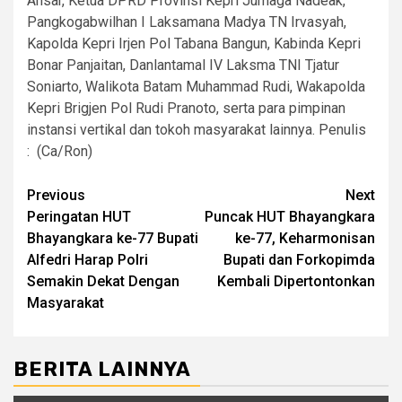
Ansar, Ketua DPRD Provinsi Kepri Jumaga Nadeak,
Pangkogabwilhan I Laksamana Madya TN Irvasyah,
Kapolda Kepri Irjen Pol Tabana Bangun, Kabinda Kepri
Bonar Panjaitan, Danlantamal IV Laksma TNI Tjatur
Soniarto, Walikota Batam Muhammad Rudi, Wakapolda
Kepri Brigjen Pol Rudi Pranoto, serta para pimpinan
instansi vertikal dan tokoh masyarakat lainnya. Penulis
: (Ca/Ron)
Post
Previous
Next
Peringatan HUT
Puncak HUT Bhayangkara
navigation
Bhayangkara ke-77 Bupati
ke-77, Keharmonisan
Alfedri Harap Polri
Bupati dan Forkopimda
Semakin Dekat Dengan
Kembali Dipertontonkan
Masyarakat
BERITA LAINNYA