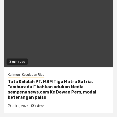
3 min read
Karimun
Kepulauan RIau
Tata Kelolah PT. MSM Tiga Matra Satria,
“amburadul” bahkan adukan Media
sempenanews.com Ke Dewan Pers, modal
keterangan palsu
Juli 9, 2026
Editor