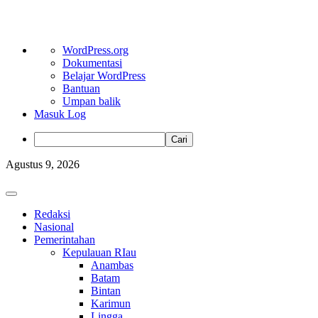
Tentang
WordPress.org
WordPress
Dokumentasi
Belajar WordPress
Bantuan
Umpan balik
Masuk Log
Cari
Skip
Agustus 9, 2026
to
content
Primary
Menu
Redaksi
Nasional
Pemerintahan
Kepulauan RIau
Anambas
Batam
Bintan
Karimun
Lingga