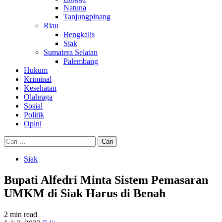
Natuna
Tanjungpinang
Riau
Bengkalis
Siak
Sumatera Selatan
Palembang
Hukum
Kriminal
Kesehatan
Olahraga
Sosial
Politik
Opini
Cari
untuk:
Siak
Bupati Alfedri Minta Sistem Pemasaran
UMKM di Siak Harus di Benah
2 min read