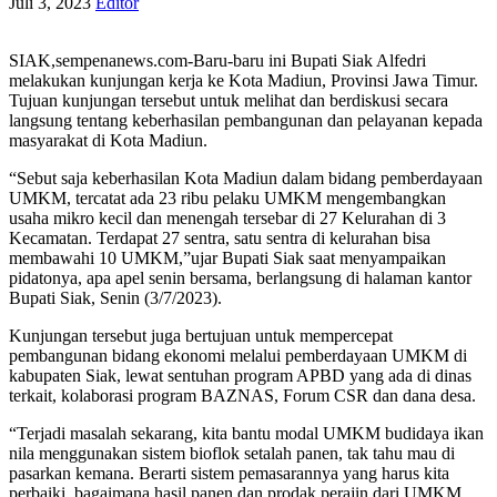
Juli 3, 2023
Editor
SIAK,sempenanews.com-Baru-baru ini Bupati Siak Alfedri
melakukan kunjungan kerja ke Kota Madiun, Provinsi Jawa Timur.
Tujuan kunjungan tersebut untuk melihat dan berdiskusi secara
langsung tentang keberhasilan pembangunan dan pelayanan kepada
masyarakat di Kota Madiun.
“Sebut saja keberhasilan Kota Madiun dalam bidang pemberdayaan
UMKM, tercatat ada 23 ribu pelaku UMKM mengembangkan
usaha mikro kecil dan menengah tersebar di 27 Kelurahan di 3
Kecamatan. Terdapat 27 sentra, satu sentra di kelurahan bisa
membawahi 10 UMKM,”ujar Bupati Siak saat menyampaikan
pidatonya, apa apel senin bersama, berlangsung di halaman kantor
Bupati Siak, Senin (3/7/2023).
Kunjungan tersebut juga bertujuan untuk mempercepat
pembangunan bidang ekonomi melalui pemberdayaan UMKM di
kabupaten Siak, lewat sentuhan program APBD yang ada di dinas
terkait, kolaborasi program BAZNAS, Forum CSR dan dana desa.
“Terjadi masalah sekarang, kita bantu modal UMKM budidaya ikan
nila menggunakan sistem bioflok setalah panen, tak tahu mau di
pasarkan kemana. Berarti sistem pemasarannya yang harus kita
perbaiki, bagaimana hasil panen dan prodak perajin dari UMKM