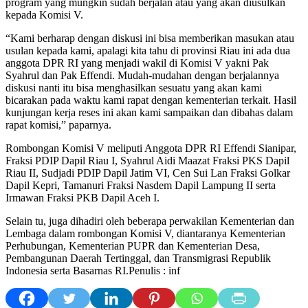
program yang mungkin sudah berjalan atau yang akan diusulkan
kepada Komisi V.
“Kami berharap dengan diskusi ini bisa memberikan masukan atau
usulan kepada kami, apalagi kita tahu di provinsi Riau ini ada dua
anggota DPR RI yang menjadi wakil di Komisi V yakni Pak
Syahrul dan Pak Effendi. Mudah-mudahan dengan berjalannya
diskusi nanti itu bisa menghasilkan sesuatu yang akan kami
bicarakan pada waktu kami rapat dengan kementerian terkait. Hasil
kunjungan kerja reses ini akan kami sampaikan dan dibahas dalam
rapat komisi,” paparnya.
Rombongan Komisi V meliputi Anggota DPR RI Effendi Sianipar,
Fraksi PDIP Dapil Riau I, Syahrul Aidi Maazat Fraksi PKS Dapil
Riau II, Sudjadi PDIP Dapil Jatim VI, Cen Sui Lan Fraksi Golkar
Dapil Kepri, Tamanuri Fraksi Nasdem Dapil Lampung II serta
Irmawan Fraksi PKB Dapil Aceh I.
Selain tu, juga dihadiri oleh beberapa perwakilan Kementerian dan
Lembaga dalam rombongan Komisi V, diantaranya Kementerian
Perhubungan, Kementerian PUPR dan Kementerian Desa,
Pembangunan Daerah Tertinggal, dan Transmigrasi Republik
Indonesia serta Basarnas RI.Penulis : inf