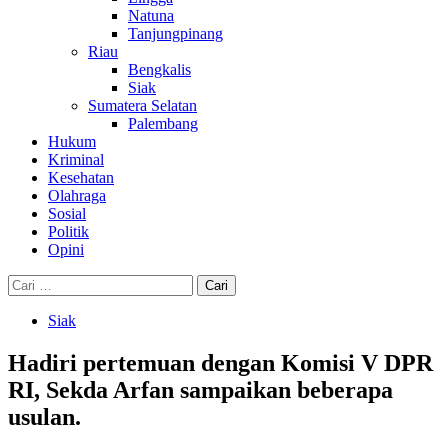
Natuna
Tanjungpinang
Riau
Bengkalis
Siak
Sumatera Selatan
Palembang
Hukum
Kriminal
Kesehatan
Olahraga
Sosial
Politik
Opini
Cari
untuk:
Siak
Hadiri pertemuan dengan Komisi V DPR
RI, Sekda Arfan sampaikan beberapa
usulan.