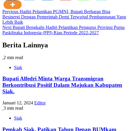
Post
Previous
Hadiri Pelantikan PGMNI, Bupati Berharap Bisa
Besinergi Dengan Pemerintah Demi Terwujud Pembangunan Yang
navigation
Lebih Baik
Next
Bupati Bengkalis Hadiri Pelantikan Pengurus Provinsi Purna
Paskibraka Indonesia (PPI) Riau Periode 2022-2027
Berita Lainnya
2 min read
Siak
Bupati Alfedri Minta Warga Transmigran
Berkontribusi Positif Dalam Majukan Kabupaten
Siak.
Januari 12, 2024
Editor
3 min read
Siak
Pemkab Siak, Patikan Tahun Depan BUMkam