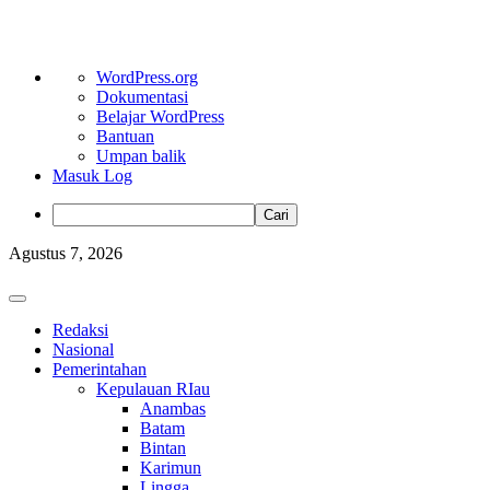
Tentang
WordPress.org
WordPress
Dokumentasi
Belajar WordPress
Bantuan
Umpan balik
Masuk Log
Cari
Skip
Agustus 7, 2026
to
content
Primary
Menu
Redaksi
Nasional
Pemerintahan
Kepulauan RIau
Anambas
Batam
Bintan
Karimun
Lingga