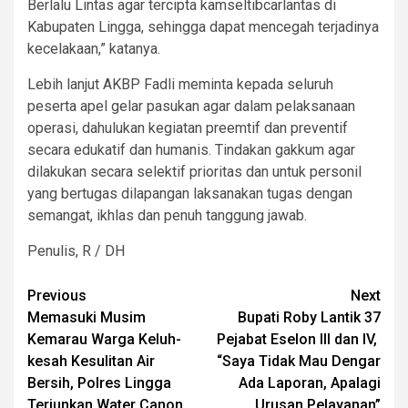
Berlalu Lintas agar tercipta kamseltibcarlantas di
Kabupaten Lingga, sehingga dapat mencegah terjadinya
kecelakaan,” katanya.
Lebih lanjut AKBP Fadli meminta kepada seluruh
peserta apel gelar pasukan agar dalam pelaksanaan
operasi, dahulukan kegiatan preemtif dan preventif
secara edukatif dan humanis. Tindakan gakkum agar
dilakukan secara selektif prioritas dan untuk personil
yang bertugas dilapangan laksanakan tugas dengan
semangat, ikhlas dan penuh tanggung jawab.
Penulis, R / DH
Post
Previous
Next
Memasuki Musim
Bupati Roby Lantik 37
navigation
Kemarau Warga Keluh-
Pejabat Eselon III dan IV,
kesah Kesulitan Air
“Saya Tidak Mau Dengar
Bersih, Polres Lingga
Ada Laporan, Apalagi
Terjunkan Water Canon
Urusan Pelayanan”