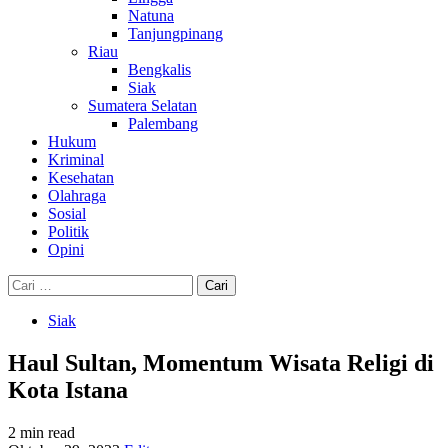
Natuna
Tanjungpinang
Riau
Bengkalis
Siak
Sumatera Selatan
Palembang
Hukum
Kriminal
Kesehatan
Olahraga
Sosial
Politik
Opini
Cari
untuk:
Siak
Haul Sultan, Momentum Wisata Religi di
Kota Istana
2 min read