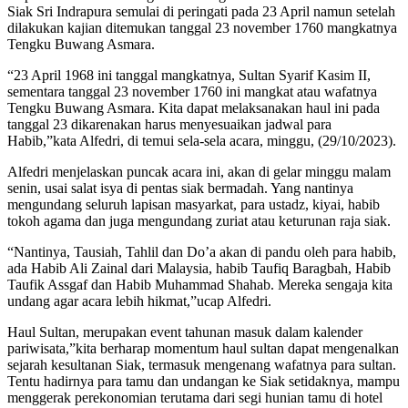
Siak Sri Indrapura semulai di peringati pada 23 April namun setelah
dilakukan kajian ditemukan tanggal 23 november 1760 mangkatnya
Tengku Buwang Asmara.
“23 April 1968 ini tanggal mangkatnya, Sultan Syarif Kasim II,
sementara tanggal 23 november 1760 ini mangkat atau wafatnya
Tengku Buwang Asmara. Kita dapat melaksanakan haul ini pada
tanggal 23 dikarenakan harus menyesuaikan jadwal para
Habib,”kata Alfedri, di temui sela-sela acara, minggu, (29/10/2023).
Alfedri menjelaskan puncak acara ini, akan di gelar minggu malam
senin, usai salat isya di pentas siak bermadah. Yang nantinya
mengundang seluruh lapisan masyarkat, para ustadz, kiyai, habib
tokoh agama dan juga mengundang zuriat atau keturunan raja siak.
“Nantinya, Tausiah, Tahlil dan Do’a akan di pandu oleh para habib,
ada Habib Ali Zainal dari Malaysia, habib Taufiq Baragbah, Habib
Taufik Assgaf dan Habib Muhammad Shahab. Mereka sengaja kita
undang agar acara lebih hikmat,”ucap Alfedri.
Haul Sultan, merupakan event tahunan masuk dalam kalender
pariwisata,”kita berharap momentum haul sultan dapat mengenalkan
sejarah kesultanan Siak, termasuk mengenang wafatnya para sultan.
Tentu hadirnya para tamu dan undangan ke Siak setidaknya, mampu
menggerak perekonomian terutama dari segi hunian tamu di hotel