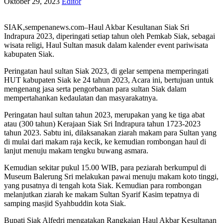
Oktober 29, 2023
Editor
SIAK,sempenanews.com–Haul Akbar Kesultanan Siak Sri
Indrapura 2023, diperingati setiap tahun oleh Pemkab Siak, sebagai
wisata religi, Haul Sultan masuk dalam kalender event pariwisata
kabupaten Siak.
Peringatan haul sultan Siak 2023, di gelar sempena memperingati
HUT kabupaten Siak ke 24 tahun 2023, Acara ini, bertujuan untuk
mengenang jasa serta pengorbanan para sultan Siak dalam
mempertahankan kedaulatan dan masyarakatnya.
Peringatan haul sultan tahun 2023, merupakan yang ke tiga abat
atau (300 tahun) Kerajaan Siak Sri Indrapura tahun 1723-2023
tahun 2023. Sabtu ini, dilaksanakan ziarah makam para Sultan yang
di mulai dari makam raja kecik, ke kemudian rombongan haul di
lanjut menuju makam tengku buwang asmara.
Kemudian sekitar pukul 15.00 WIB, para peziarah berkumpul di
Museum Balerung Sri melakukan pawai menuju makam koto tinggi,
yang pusatnya di tengah kota Siak. Kemudian para rombongan
melanjutkan ziarah ke makam Sultan Syarif Kasim tepatnya di
samping masjid Syahbuddin kota Siak.
Bupati Siak Alfedri mengatakan Rangkaian Haul Akbar Kesultanan