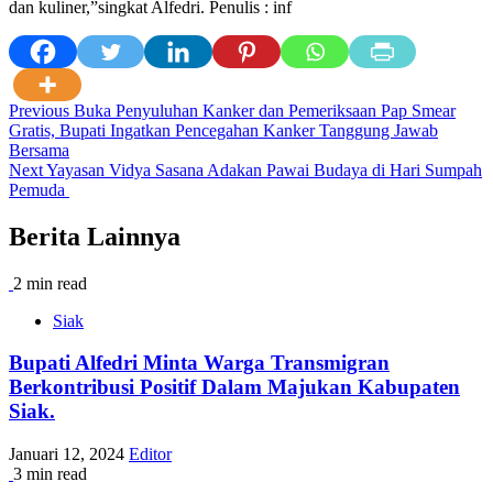
dan kuliner,”singkat Alfedri. Penulis : inf
Post
Previous
Buka Penyuluhan Kanker dan Pemeriksaan Pap Smear
Gratis, Bupati Ingatkan Pencegahan Kanker Tanggung Jawab
navigation
Bersama
Next
Yayasan Vidya Sasana Adakan Pawai Budaya di Hari Sumpah
Pemuda
Berita Lainnya
2 min read
Siak
Bupati Alfedri Minta Warga Transmigran
Berkontribusi Positif Dalam Majukan Kabupaten
Siak.
Januari 12, 2024
Editor
3 min read