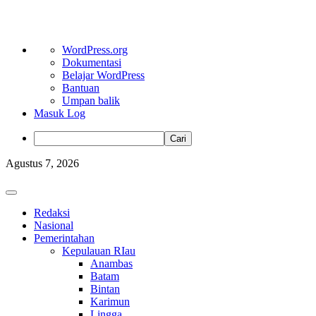
Tentang
WordPress.org
WordPress
Dokumentasi
Belajar WordPress
Bantuan
Umpan balik
Masuk Log
Cari
Skip
Agustus 7, 2026
to
content
Primary
Menu
Redaksi
Nasional
Pemerintahan
Kepulauan RIau
Anambas
Batam
Bintan
Karimun
Lingga