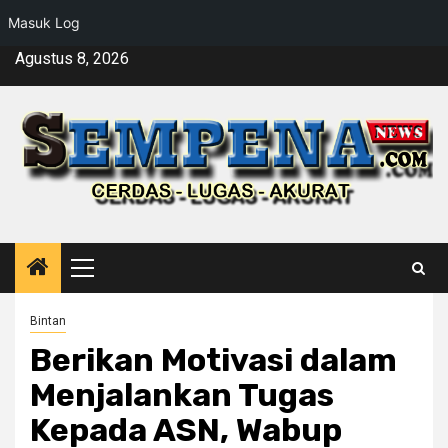
Masuk Log
Skip
Agustus 8, 2026
to
content
Primary
Menu
Bintan
Berikan Motivasi dalam
Menjalankan Tugas
Kepada ASN, Wabup